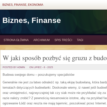
BIZNES, FINANSE, EKONOMIA
Biznes, Finanse
STRONA GŁÓWNA
ARCHIWUM
SPIS TREŚCI
TAGI
W jaki sposób pozbyć się gruzu z bud
POSTED BY ADMIN
ON LIPIEC - 6 - 2025
Budowa swojego domu – poszukujemy specjalistów
Generalnie nie jest za łatwo odnaleźć np. taką ekipę budowlaną, która bar
tematach dotyczących budowlanki. Doskonale wiemy, iż nawet jeśli budow
oraz umiejętności, najzwyczajniej tak czy siak może nie przykładać się za
razie należy zrobić? Z pewnością niesamowicie istotne, aby na przykład fa
ogrzewanie Łódź oraz reszta nie mają tajemnic, poszukiwać przez Internet.