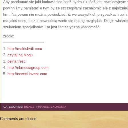
Aby przekonać się jaki budowlaniec bądź hydraulik łódź jest rewelacyjny
powinniśmy pamiętać o tym by ze szczegółami zaznajomić się z najróżniejs
firm. Na pewno nie można powiedzieć, iż we wszystkich przypadkach opini
ma jakiś sens, lecz z pewnością warto się trochę rozglądać. Dzięki właśni
szukaniem specjalistów. I to jest fantastyczna wiadomość!
źródło:
———————————
1.
http://makishvili.com
2.
czytaj na blogu
3.
pełna treść
4.
http://nbmediagroup.com
5.
http://newtel-invent.com
CATEGORIES:
BIZNES, FINANSE, EKONOMIA
Comments are closed.