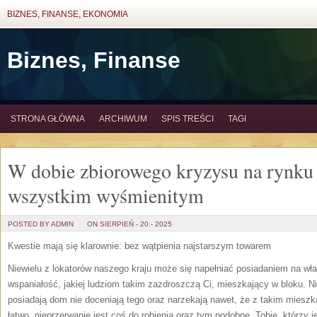
BIZNES, FINANSE, EKONOMIA
Biznes, Finanse
STRONA GŁÓWNA
ARCHIWUM
SPIS TREŚCI
TAGI
W dobie zbiorowego kryzysu na rynku 
wszystkim wyśmienitym
POSTED BY ADMIN
ON SIERPIEŃ - 20 - 2025
Kwestie mają się klarownie: bez wątpienia najstarszym towarem
Niewielu z lokatorów naszego kraju może się napełniać posiadaniem na wł
wspaniałość, jakiej ludziom takim zazdroszczą Ci, mieszkający w bloku. N
posiadają dom nie doceniają tego oraz narzekają nawet, że z takim miesz
łatwo, nieprzerwanie jest coś do robienia oraz tym podobne. Tobie, którzy 