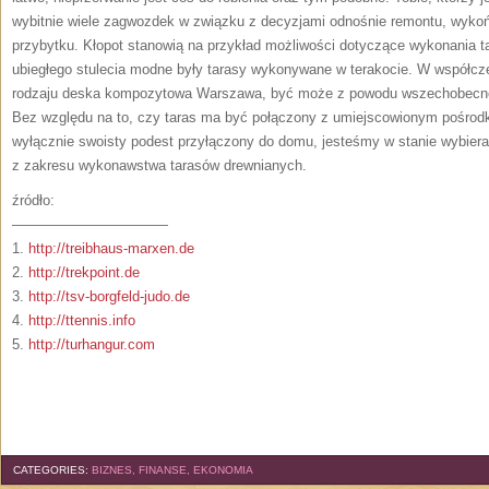
wybitnie wiele zagwozdek w związku z decyzjami odnośnie remontu, wykoń
przybytku. Kłopot stanowią na przykład możliwości dotyczące wykonania 
ubiegłego stulecia modne były tarasy wykonywane w terakocie. W współc
rodzaju deska kompozytowa Warszawa, być może z powodu wszechobecne
Bez względu na to, czy taras ma być połączony z umiejscowionym pośrod
wyłącznie swoisty podest przyłączony do domu, jesteśmy w stanie wybierać
z zakresu wykonawstwa tarasów drewnianych.
źródło:
———————————
1.
http://treibhaus-marxen.de
2.
http://trekpoint.de
3.
http://tsv-borgfeld-judo.de
4.
http://ttennis.info
5.
http://turhangur.com
CATEGORIES:
BIZNES, FINANSE, EKONOMIA