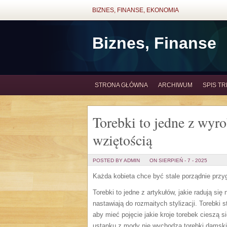
BIZNES, FINANSE, EKONOMIA
Biznes, Finanse
STRONA GŁÓWNA
ARCHIWUM
SPIS TR
Torebki to jedne z wyro
wziętością
POSTED BY ADMIN
ON SIERPIEŃ - 7 - 2025
Każda kobieta chce być stale porządnie przyg
Torebki to jedne z artykułów, jakie radują s
nastawiają do rozmaitych stylizacji. Torebki 
aby mieć pojęcie jakie kroje torebek cieszą 
ustanku z mody nie wychodzą torebki damskie