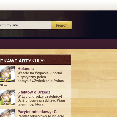
IEKAWE ARTYKULY:
Holandia
Wesele na Wypasie – portal
turystyczny pełen
pomysłówZwiedzanie świata
e ...
5 faktów o Urzędzi
Witajcie, drodzy czytelnicy!
Dziś chcemy przybliżyć ⁣Wam ​
tajemnicę,⁤ która ...
Parytet odsetkowy: C
Parytet odsetkowy to pojęcie,