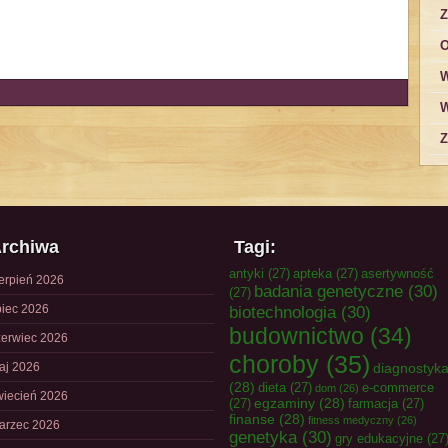
Z
O
W
W
Z
rchiwa
Tagi:
antyki
(27)
apteka
(27)
asertywność
ierpień 2026
badania genetyczne
(30)
(27)
piec 2026
biotechnologia
(30)
budownictwo
(34)
zerwiec 2026
choroby
(35)
aj 2026
diagnostyk
(28)
dieta
(27)
e-commerce
dom
(26)
wiecień 2026
egzaminy
(28)
(27)
farmacja
(27)
finanse
(28)
fitness medyczny
(26)
arzec 2026
genetyka
(30)
gry edukacyjne
(27