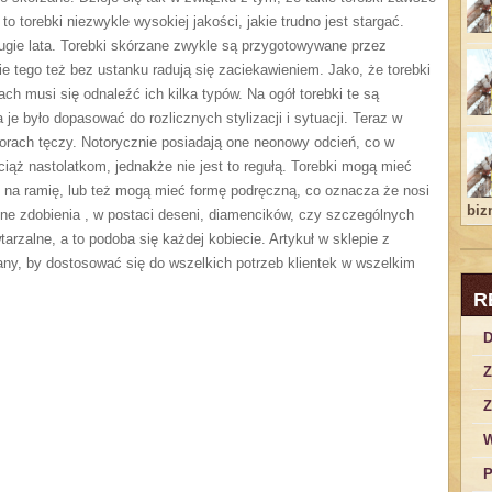
to torebki niezwykle wysokiej jakości, jakie trudno jest stargać.
ługie lata. Torebki skórzane zwykle są przygotowywane przez
 tego też bez ustanku radują się zaciekawieniem. Jako, że torebki
h musi się odnaleźć ich kilka typów. Na ogół torebki te są
je było dopasować do rozlicznych stylizacji i sytuacji. Teraz w
lorach tęczy. Notorycznie posiadają one neonowy odcień, co w
ąż nastolatkom, jednakże nie jest to regułą. Torebki mogą mieć
ć na ramię, lub też mogą mieć formę podręczną, co oznacza że nosi
bizn
jalne zdobienia , w postaci deseni, diamencików, czy szczególnych
arzalne, a to podoba się każdej kobiecie. Artykuł w sklepie z
any, by dostosować się do wszelkich potrzeb klientek w wszelkim
R
D
Z
Z
W
P