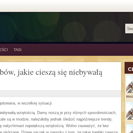
EŚCI
TAGI
bów, jakie cieszą się niebywałą
C
moż
otowana, w wszelkiej sytuacji
ię niebywałą wziętością. Damy noszą je przy różnych sposobnościach,
stale są w modzie, należałoby jednak śledzić najpóźniejsze trendy,
się natychmiast największą wziętością. Wolno zauważyć, że bez
 skórzane. Dzieje się tak w związku z tym, że takie torebki zawsze