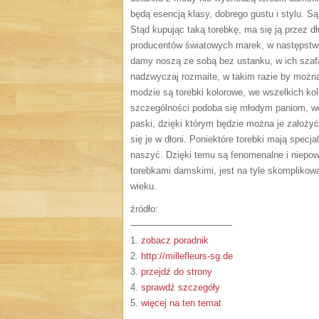
będą esencją klasy, dobrego gustu i stylu. Są 
Stąd kupując taką torebkę, ma się ją przez d
producentów światowych marek, w następstwie
damy noszą ze sobą bez ustanku, w ich szafac
nadzwyczaj rozmaite, w takim razie by można 
modzie są torebki kolorowe, we wszelkich ko
szczególności podoba się młodym paniom, wci
paski, dzięki którym będzie można je założy
się je w dłoni. Poniektóre torebki mają spec
naszyć. Dzięki temu są fenomenalne i niepowt
torebkami damskimi, jest na tyle skomplikow
wieku.
źródło:
———————————
1.
zobacz poradnik
2.
http://millefleurs-sg.de
3.
przejdź do strony
4.
sprawdź szczegóły
5.
więcej na ten temat