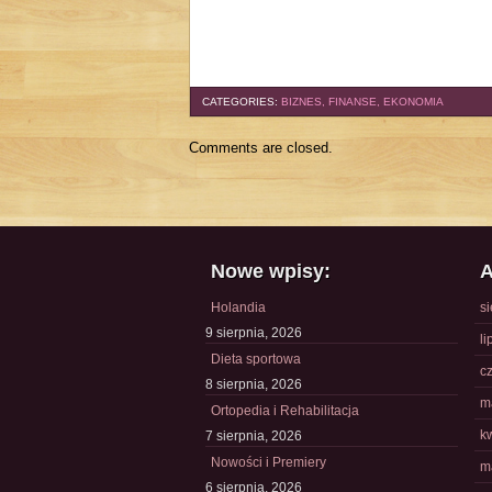
CATEGORIES:
BIZNES, FINANSE, EKONOMIA
Comments are closed.
Nowe wpisy:
A
Holandia
s
9 sierpnia, 2026
li
Dieta sportowa
c
8 sierpnia, 2026
m
Ortopedia i Rehabilitacja
k
7 sierpnia, 2026
Nowości i Premiery
m
6 sierpnia, 2026