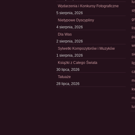
l
Wydarzenia i Konkursy Fotograficzne
s
5 sierpnia, 2026
g
Nietypowe Dyscypliny
4 sierpnia, 2026
l
Dla Was
p
2 sierpnia, 2026
w
Sylwetki Kompozytorów i Muzyków
s
1 sierpnia, 2026
Książki z Całego Świata
li
30 lipca, 2026
c
Tatuaże
m
28 lipca, 2026
k
m
l