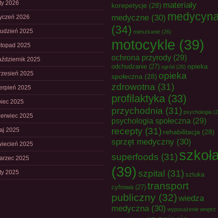
uty 2026
materiały
korepetycje
(28)
medycyn
medyczne
(30)
tyczeń 2026
(34)
rudzień 2025
mieszkanie
(26)
motocykle
(39)
istopad 2025
ochrona przyrody
(29)
aździernik 2025
opieka
odchudzanie
(27)
ogród
(26)
rzesień 2025
opieka
społeczna
(28)
zdrowotna
(31)
ierpień 2025
profilaktyka
(33)
piec 2025
przychodnia
(31)
psychologia
(2
zerwiec 2025
psychologia społeczna
(29)
recepty
(31)
aj 2025
rehabilitacja
(28)
sprzęt medyczny
(30)
wiecień 2025
szkoł
superfoods
(31)
arzec 2025
(39)
szpital
(31)
uty 2025
sztuka
transport
cyfrowa
(27)
publiczny
(32)
wiedza
medyczna
(30)
wyposażenie wnętrz