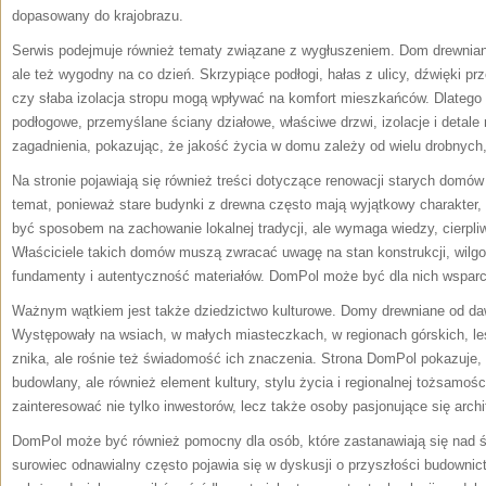
dopasowany do krajobrazu.
Serwis podejmuje również tematy związane z wygłuszeniem. Dom drewniany p
ale też wygodny na co dzień. Skrzypiące podłogi, hałas z ulicy, dźwięki 
czy słaba izolacja stropu mogą wpływać na komfort mieszkańców. Dlatego
podłogowe, przemyślane ściany działowe, właściwe drzwi, izolacje i deta
zagadnienia, pokazując, że jakość życia w domu zależy od wielu drobnych,
Na stronie pojawiają się również treści dotyczące renowacji starych domó
temat, ponieważ stare budynki z drewna często mają wyjątkowy charakter, h
być sposobem na zachowanie lokalnej tradycji, ale wymaga wiedzy, cierpli
Właściciele takich domów muszą zwracać uwagę na stan konstrukcji, wilgoć,
fundamenty i autentyczność materiałów. DomPol może być dla nich wspar
Ważnym wątkiem jest także dziedzictwo kulturowe. Domy drewniane od daw
Występowały na wsiach, w małych miasteczkach, w regionach górskich, leśn
znika, ale rośnie też świadomość ich znaczenia. Strona DomPol pokazuje, ż
budowlany, ale również element kultury, stylu życia i regionalnej tożsamoś
zainteresować nie tylko inwestorów, lecz także osoby pasjonujące się archit
DomPol może być również pomocny dla osób, które zastanawiają się nad 
surowiec odnawialny często pojawia się w dyskusji o przyszłości budowni