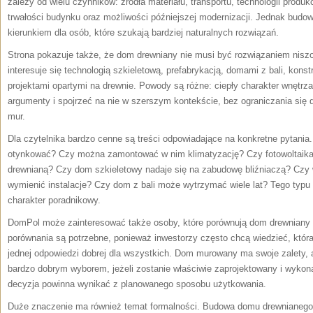
zależy od wielu czynników: źródła materiału, transportu, technologii produkc
trwałości budynku oraz możliwości późniejszej modernizacji. Jednak bu
kierunkiem dla osób, które szukają bardziej naturalnych rozwiązań.
Strona pokazuje także, że dom drewniany nie musi być rozwiązaniem nisz
interesuje się technologią szkieletową, prefabrykacją, domami z bali, kon
projektami opartymi na drewnie. Powody są różne: ciepły charakter wnęt
argumenty i spojrzeć na nie w szerszym kontekście, bez ograniczania się 
mur.
Dla czytelnika bardzo cenne są treści odpowiadające na konkretne pytani
otynkować? Czy można zamontować w nim klimatyzację? Czy fotowoltaika 
drewnianą? Czy dom szkieletowy nadaje się na zabudowę bliźniaczą? Czy
wymienić instalacje? Czy dom z bali może wytrzymać wiele lat? Tego typu 
charakter poradnikowy.
DomPol może zainteresować także osoby, które porównują dom drewnian
porównania są potrzebne, ponieważ inwestorzy często chcą wiedzieć, któr
jednej odpowiedzi dobrej dla wszystkich. Dom murowany ma swoje zalety,
bardzo dobrym wyborem, jeżeli zostanie właściwie zaprojektowany i wyko
decyzja powinna wynikać z planowanego sposobu użytkowania.
Duże znaczenie ma również temat formalności. Budowa domu drewnianego,