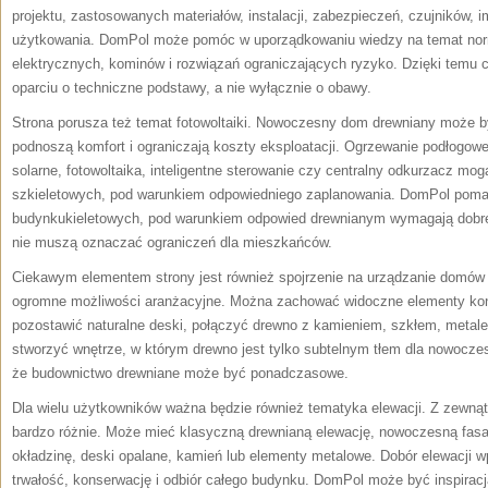
projektu, zastosowanych materiałów, instalacji, zabezpieczeń, czujników, 
użytkowania. DomPol może pomóc w uporządkowaniu wiedzy na temat norm,
elektrycznych, kominów i rozwiązań ograniczających ryzyko. Dzięki temu
oparciu o techniczne podstawy, a nie wyłącznie o obawy.
Strona porusza też temat fotowoltaiki. Nowoczesny dom drewniany może b
podnoszą komfort i ograniczają koszty eksploatacji. Ogrzewanie podłogowe
solarne, fotowoltaika, inteligentne sterowanie czy centralny odkurzacz m
szkieletowych, pod warunkiem odpowiedniego zaplanowania. DomPol pomag
budynkukieletowych, pod warunkiem odpowied drewnianym wymagają dobreg
nie muszą oznaczać ograniczeń dla mieszkańców.
Ciekawym elementem strony jest również spojrzenie na urządzanie domów
ogromne możliwości aranżacyjne. Można zachować widoczne elementy kon
pozostawić naturalne deski, połączyć drewno z kamieniem, szkłem, metal
stworzyć wnętrze, w którym drewno jest tylko subtelnym tłem dla nowocz
że budownictwo drewniane może być ponadczasowe.
Dla wielu użytkowników ważna będzie również tematyka elewacji. Z zewn
bardzo różnie. Może mieć klasyczną drewnianą elewację, nowoczesną fasad
okładzinę, deski opalane, kamień lub elementy metalowe. Dobór elewacji wp
trwałość, konserwację i odbiór całego budynku. DomPol może być inspirac