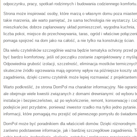
odpoczynku, pracy, spotkań rodzinnych i budowania codziennego komfortu
Strona może inspirować osoby, które marzą o własnym domu poza miastem
takie marzenia, ale warto pamiętać, że sama technologia nie wystarczy. Li
mieszkańców, dobrze zaplanowany układ pomieszczeń, wygodna kuchnia, f
liczba pokoi, miejsce do przechowywania, taras, ogród i właściwe połącz
pomaga spojrzeć na dom jako na całość, a nie tylko na konstrukcję ścian.
Dla wielu czytelników szczególnie ważna będzie tematyka ochrony przed
być bardzo komfortowy, jeśli od początku zostanie zaprojektowany z myślą
Odpowiednia grubość izolacji, szczelność, eliminacja mostków termicznych,
skuteczne źródło ogrzewania mają ogromny wpływ na późniejsze koszty u
zagadnienia, dzięki czemu czytelnik może lepiej rozmawiać z projektante
Warto podkreślić, że strona DomPol ma charakter informacyjny. Nie ograni
ale obejmuje wiele kwestii związanych z domami drewnianymi: od wyboru te
instalacje i bezpieczeństwo, aż po wykończenie, remont, konserwację i co
podejście jest przydatne, ponieważ inwestor rzadko ma tylko jedno pytanie.
informacji, które pomagają mu przejść od pierwszego pomysłu do świadome
DomPol może być poradnikiem dla właścicieli domów. Dzięki różnorodnym
zarówno podstawowe informacje, jak i bardziej szczegółowe zagadnienia. 