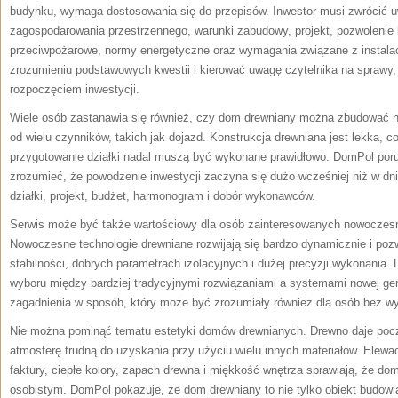
budynku, wymaga dostosowania się do przepisów. Inwestor musi zwrócić 
zagospodarowania przestrzennego, warunki zabudowy, projekt, pozwolenie l
przeciwpożarowe, normy energetyczne oraz wymagania związane z insta
zrozumieniu podstawowych kwestii i kierować uwagę czytelnika na sprawy, 
rozpoczęciem inwestycji.
Wiele osób zastanawia się również, czy dom drewniany można zbudować n
od wielu czynników, takich jak dojazd. Konstrukcja drewniana jest lekka, c
przygotowanie działki nadal muszą być wykonane prawidłowo. DomPol por
zrozumieć, że powodzenie inwestycji zaczyna się dużo wcześniej niż w dn
działki, projekt, budżet, harmonogram i dobór wykonawców.
Serwis może być także wartościowy dla osób zainteresowanych nowoczes
Nowoczesne technologie drewniane rozwijają się bardzo dynamicznie i poz
stabilności, dobrych parametrach izolacyjnych i dużej precyzji wykonania.
wyboru między bardziej tradycyjnymi rozwiązaniami a systemami nowej gen
zagadnienia w sposób, który może być zrozumiały również dla osób bez wy
Nie można pominąć tematu estetyki domów drewnianych. Drewno daje poczuc
atmosferę trudną do uzyskania przy użyciu wielu innych materiałów. Elewac
faktury, ciepłe kolory, zapach drewna i miękkość wnętrza sprawiają, że d
osobistym. DomPol pokazuje, że dom drewniany to nie tylko obiekt budowla