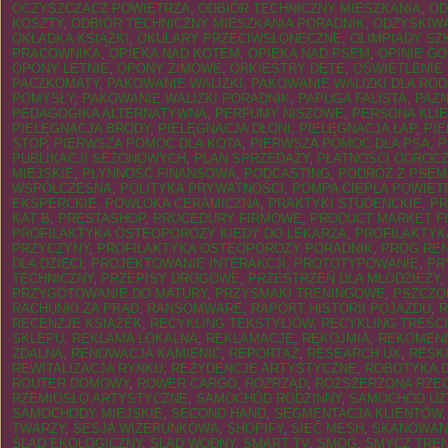
OCZYSZCZACZ POWIETRZA
,
ODBIÓR TECHNICZNY MIESZKANIA
,
OD
KOSZTY
,
ODBIÓR TECHNICZNY MIESZKANIA PORADNIK
,
ODZYSKIW
OKŁADKA KSIĄŻKI
,
OKULARY PRZECIWSŁONECZNE
,
OLIMPIADY SZ
PRACOWNIKA
,
OPIEKA NAD KOTEM
,
OPIEKA NAD PSEM
,
OPINIE G
OPONY LETNIE
,
OPONY ZIMOWE
,
ORKIESTRY DĘTE
,
OŚWIETLENIE
PACZKOMATY
,
PAKOWANIE WALIZKI
,
PAKOWANIE WALIZKI DLA ROD
POMYSŁY
,
PAKOWANIE WALIZKI PORADNIK
,
PAPUGA FALISTA
,
PAZ
PEDAGOGIKA ALTERNATYWNA
,
PERFUMY NISZOWE
,
PERSONA KLI
PIELĘGNACJA BRODY
,
PIELĘGNACJA DŁONI
,
PIELĘGNACJA ŁAP
,
PI
STÓP
,
PIERWSZA POMOC DLA KOTA
,
PIERWSZA POMOC DLA PSA
,
P
PUBLIKACJI SEZONOWYCH
,
PLAN SPRZEDAŻY
,
PŁATNOŚCI ODROC
MIEJSKIE
,
PŁYNNOŚĆ FINANSOWA
,
PODCASTING
,
PODRÓŻ Z PSE
WSPÓŁCZESNA
,
POLITYKA PRYWATNOŚCI
,
POMPA CIEPŁA POWIET
EKSPERCKIE
,
POWŁOKA CERAMICZNA
,
PRAKTYKI STUDENCKIE
,
PR
KAT B
,
PRESTASHOP
,
PROCEDURY FIRMOWE
,
PRODUCT MARKET FI
PROFILAKTYKA OSTEOPOROZY KIEDY DO LEKARZA
,
PROFILAKTYK
PRZYCZYNY
,
PROFILAKTYKA OSTEOPOROZY PORADNIK
,
PRÓG RE
DLA DZIECI
,
PROJEKTOWANIE INTERAKCJI
,
PROTOTYPOWANIE
,
PR
TECHNICZNY
,
PRZEPISY DROGOWE
,
PRZESTRZEŃ DLA MŁODZIEŻY
,
PRZYGOTOWANIE DO MATURY
,
PRZYSMAKI TRENINGOWE
,
PSZCZO
RACHUNKI ZA PRĄD
,
RANSOMWARE
,
RAPORT HISTORII POJAZDU
,
R
RECENZJE KSIĄŻEK
,
RECYKLING TEKSTYLIÓW
,
RECYKLING TREŚCI
SKLEPU
,
REKLAMA LOKALNA
,
REKLAMACJE
,
RĘKOJMIA
,
REKOMEND
ZDALNA
,
RENOWACJA KAMIENIC
,
REPORTAŻ
,
RESEARCH UX
,
RESKI
REWITALIZACJA RYNKU
,
REZYDENCJE ARTYSTYCZNE
,
ROBOTYKA D
ROUTER DOMOWY
,
ROWER CARGO
,
ROZRZĄD
,
ROZSZERZONA RZE
RZEMIOSŁO ARTYSTYCZNE
,
SAMOCHÓD RODZINNY
,
SAMOCHÓD UŻ
SAMOCHODY MIEJSKIE
,
SECOND HAND
,
SEGMENTACJA KLIENTÓW
TWARZY
,
SESJA WIZERUNKOWA
,
SHOPIFY
,
SIEĆ MESH
,
SKANOWANI
ŚLAD EKOLOGICZNY
,
ŚLAD WODNY
,
SMART TV
,
SMOG
,
SMYCZ TRE