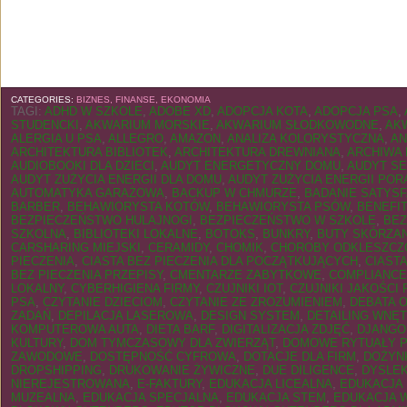
CATEGORIES:
BIZNES, FINANSE, EKONOMIA
TAGI:
ADHD W SZKOLE
,
ADOBE XD
,
ADOPCJA KOTA
,
ADOPCJA PSA
,
STUDENCKI
,
AKWARIUM MORSKIE
,
AKWARIUM SŁODKOWODNE
,
AK
ALERGIA U PSA
,
ALLEGRO
,
AMAZON
,
ANALIZA KOLORYSTYCZNA
,
AN
ARCHITEKTURA BIBLIOTEK
,
ARCHITEKTURA DREWNIANA
,
ARCHIWA 
AUDIOBOOKI DLA DZIECI
,
AUDYT ENERGETYCZNY DOMU
,
AUDYT S
AUDYT ZUŻYCIA ENERGII DLA DOMU
,
AUDYT ZUŻYCIA ENERGII POR
AUTOMATYKA GARAŻOWA
,
BACKUP W CHMURZE
,
BADANIE SATYSF
BARBER
,
BEHAWIORYSTA KOTÓW
,
BEHAWIORYSTA PSÓW
,
BENEFI
BEZPIECZEŃSTWO HULAJNOGI
,
BEZPIECZEŃSTWO W SZKOLE
,
BEZ
SZKOLNA
,
BIBLIOTEKI LOKALNE
,
BOTOKS
,
BUNKRY
,
BUTY SKÓRZA
CARSHARING MIEJSKI
,
CERAMIDY
,
CHOMIK
,
CHOROBY ODKLESZC
PIECZENIA
,
CIASTA BEZ PIECZENIA DLA POCZĄTKUJĄCYCH
,
CIAST
BEZ PIECZENIA PRZEPISY
,
CMENTARZE ZABYTKOWE
,
COMPLIANCE
LOKALNY
,
CYBERHIGIENA FIRMY
,
CZUJNIKI IOT
,
CZUJNIKI JAKOŚCI
PSA
,
CZYTANIE DZIECIOM
,
CZYTANIE ZE ZROZUMIENIEM
,
DEBATA 
ZADAŃ
,
DEPILACJA LASEROWA
,
DESIGN SYSTEM
,
DETAILING WNĘ
KOMPUTEROWA AUTA
,
DIETA BARF
,
DIGITALIZACJA ZDJĘĆ
,
DJANGO
KULTURY
,
DOM TYMCZASOWY DLA ZWIERZĄT
,
DOMOWE RYTUAŁY P
ZAWODOWE
,
DOSTĘPNOŚĆ CYFROWA
,
DOTACJE DLA FIRM
,
DOŻYN
DROPSHIPPING
,
DRUKOWANIE ŻYWICZNE
,
DUE DILIGENCE
,
DYSLE
NIEREJESTROWANA
,
E-FAKTURY
,
EDUKACJA LICEALNA
,
EDUKACJA
MUZEALNA
,
EDUKACJA SPECJALNA
,
EDUKACJA STEM
,
EDUKACJA 