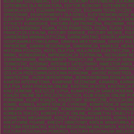
BLOKOWY GUTENBERG
,
EDYTOR BLOKOWY GUTENBERG DLA ADMI
GUTENBERG DLA REDAKTORA
,
EDYTOR BLOKOWY GUTENBERG PO
ÓSMOKLASISTY
,
EGZAMIN PRAKTYCZNY
,
EGZAMIN TEORETYCZNY
,
SPRZĄTANIE
,
EKSPERYMENTY DLA DZIECI
,
ELEKTROMOBILNOŚĆ W
ELEKTRYK SAMOCHODOWY
,
EMAIL MARKETING
,
ENERGIA DLA DO
ETYKIETY KURIERSKIE
,
FAKTURA ELEKTRONICZNA
,
FALOWNIK
,
FEE
FESTYN RODZINNY
,
FIGMA
,
FILTR POWIETRZA
,
FISZKI
,
FLASK
,
FOLI
FRANCZYZA LOKALNA
,
FRYZURY DAMSKIE
,
FRYZURY MĘSKIE
,
FUL
GARDEROBA MINIMALISTYCZNA
,
GARNCARSTWO
,
GEKON LAMPARC
GOSPODARKA CYRKULARNA
,
GRAFIKA WEKTOROWA
,
GRANTY KUL
PAPIEROWE
,
GWARA REGIONALNA
,
GWARANCJA
,
HAMULCE
,
HEAD
HISTORIA POJAZDU
,
HOTEL DLA PSA
,
HULAJNOGA ELEKTRYCZNA
,
MARKI
,
IKONOGRAFIA
,
IMPROWIZACJA TEATRALNA
,
INSTAGRAM R
STANOWISKOWE
,
INSTRUMENTY TRADYCYJNE
,
INTEGRACJA SEN
TERMOSTAT
,
INTERNAT
,
INTERNET SATELITARNY
,
INWESTOR ANIOŁ
IZOLACJA PRZECIWWILGOCIOWA KOSZTY
,
IZOLACJA PRZECIWWIL
IZOLACJA PRZECIWWILGOCIOWA PORADNIK
,
JAKOŚĆ POWIETRZA
,
ŚWIĄTECZNE
,
JAZDA DEFENSYWNA
,
JEDNOOSOBOWA DZIAŁALNO
KAMERA INTERNETOWA
,
KAMPANIE SEZONOWE
,
KANAREK
,
KARMA
DLA PSA
,
KASA FISKALNA ONLINE
,
KASTRACJA KOTA
,
KASTRACJA 
KINO DOMOWE
,
KLESZCZE U PSA
,
KLIMATYZACJA SAMOCHODOWA
KSIĄŻKI ONLINE DLA POCZĄTKUJĄCYCH
,
KLUB KSIĄŻKI ONLINE P
PORADNIK
,
KLUBY KSIĄŻKI
,
KOLEKTORY SŁONECZNE
,
KOLIZJA D
KOMBI
,
KOMIKS
,
KOMPETENCJE CYFROWE
,
KOMPETENCJE MIĘKK
KONKURSY PRZEDMIOTOWE
,
KONSERWACJA ZABYTKÓW
,
KONSOLE
KOREKTA TEKSTU
,
KOREPETYCJE ONLINE
,
KOSMETYKI CRUELTY 
KOSMETYKI WEGAŃSKIE
,
KOSZT POZYSKANIA KLIENTA
,
KOWALST
KREATYWNE PISANIE
,
KREDYT OBROTOWY
,
KRÓLIK MINIATURKA
,
K
KULTURA FEEDBACKU
,
KULTURA REGIONALNA MAZOWSZA
,
KULTUR
KULTURA REGIONALNA POMORZA
,
KULTURA REGIONALNA WIELKOP