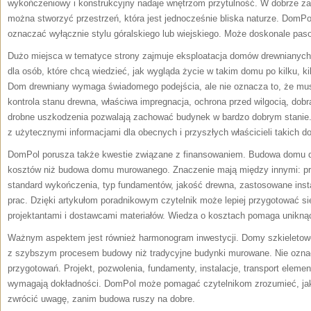
wykończeniowy i konstrukcyjny nadaje wnętrzom przytulność. W dobrze 
można stworzyć przestrzeń, która jest jednocześnie bliska naturze. DomPo
oznaczać wyłącznie stylu góralskiego lub wiejskiego. Może doskonale paso
Dużo miejsca w tematyce strony zajmuje eksploatacja domów drewnianych
dla osób, które chcą wiedzieć, jak wygląda życie w takim domu po kilku, kil
Dom drewniany wymaga świadomego podejścia, ale nie oznacza to, że mus
kontrola stanu drewna, właściwa impregnacja, ochrona przed wilgocią, dobr
drobne uszkodzenia pozwalają zachować budynek w bardzo dobrym stanie. 
z użytecznymi informacjami dla obecnych i przyszłych właścicieli takich 
DomPol porusza także kwestie związane z finansowaniem. Budowa domu d
kosztów niż budowa domu murowanego. Znaczenie mają między innymi: proje
standard wykończenia, typ fundamentów, jakość drewna, zastosowane instal
prac. Dzięki artykułom poradnikowym czytelnik może lepiej przygotować 
projektantami i dostawcami materiałów. Wiedza o kosztach pomaga unikn
Ważnym aspektem jest również harmonogram inwestycji. Domy szkieletowe 
z szybszym procesem budowy niż tradycyjne budynki murowane. Nie oznac
przygotowań. Projekt, pozwolenia, fundamenty, instalacje, transport elem
wymagają dokładności. DomPol może pomagać czytelnikom zrozumieć, jaki
zwrócić uwagę, zanim budowa ruszy na dobre.