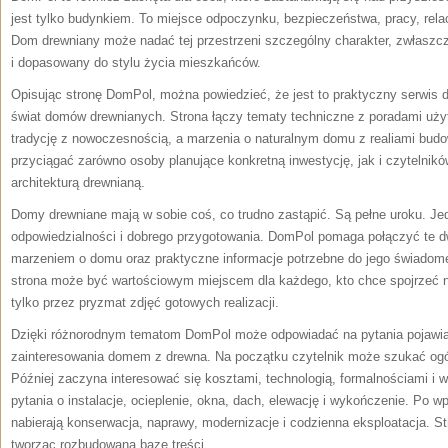
jest tylko budynkiem. To miejsce odpoczynku, bezpieczeństwa, pracy, relac
Dom drewniany może nadać tej przestrzeni szczególny charakter, zwłaszc
i dopasowany do stylu życia mieszkańców.
Opisując stronę DomPol, można powiedzieć, że jest to praktyczny serwis 
świat domów drewnianych. Strona łączy tematy techniczne z poradami uży
tradycję z nowoczesnością, a marzenia o naturalnym domu z realiami budo
przyciągać zarówno osoby planujące konkretną inwestycję, jak i czytelników
architekturą drewnianą.
Domy drewniane mają w sobie coś, co trudno zastąpić. Są pełne uroku. J
odpowiedzialności i dobrego przygotowania. DomPol pomaga połączyć te d
marzeniem o domu oraz praktyczne informacje potrzebne do jego świadome
strona może być wartościowym miejscem dla każdego, kto chce spojrzeć n
tylko przez pryzmat zdjęć gotowych realizacji.
Dzięki różnorodnym tematom DomPol może odpowiadać na pytania pojawia
zainteresowania domem z drewna. Na początku czytelnik może szukać ogól
Później zaczyna interesować się kosztami, technologią, formalnościami i 
pytania o instalacje, ocieplenie, okna, dach, elewację i wykończenie. Po
nabierają konserwacja, naprawy, modernizacje i codzienna eksploatacja. St
tworząc rozbudowaną bazę treści.