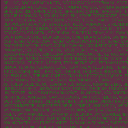
SELLING
,
SOCJALIZACJA KOTA
,
SOCJALIZACJA SZCZENIAKA
,
SOCR
SPÓŁDZIELNIA ENERGETYCZNA
,
SPÓŁKA CYWILNA
,
SPÓŁKA JAWN
SPRZEDAŻ B2B
,
SPRZEDAŻ B2C
,
SPRZEDAŻ ONLINE
,
SPRZEDAŻ TE
STACJE ŁADOWANIA
,
STAND-UP POLSKI
,
STARE FOTOGRAFIE
,
STA
KOTA
,
STŁUCZKA
,
STORYTELLING
,
STORYTELLING MARKI
,
STRATEG
DLA POCZĄTKUJĄCYCH
,
STRATEGIA TREŚCI PORADNIK
,
STREAMIN
ONLINE
,
STUDIO DOMOWE
,
STYL BIZNESOWY
,
STYL CASUAL
,
STYL
STYLIZACJA SYLWETKI
,
STYPENDIA
,
SUKCESJA FIRMY
,
SUV
,
ŚWIA
ŚWIATŁOWÓD
,
ŚWIETLICA SZKOLNA
,
ŚWIETLICA WIEJSKA
,
ŚWINKA
OKR
,
SZAFA KAPSUŁOWA
,
SZAFA KAPSUŁOWA NA LATO
,
SZAFA KAP
POCZĄTKUJĄCYCH
,
SZAFA KAPSUŁOWA NA LATO INSPIRACJE
,
SZA
PORADNIK
,
SZCZEPIENIE KOTA
,
SZCZEPIENIE PSA
,
SZELKI DLA PS
SZKOŁA PRYWATNA
,
SZKOLENIA ZAWODOWE ONLINE
,
SZTUKA PAR
SAKRALNA
,
SZYBKIE CZYTANIE
,
SZYFROWANIE DANYCH
,
TAŃCE L
AMATORSKI
,
TEATR DLA DZIECI
,
TECHNICZNE SEO
,
TECHNIKI UCZEN
BLOGA
,
TERAPIA PEDAGOGICZNA
,
TERMINAL W TELEFONIE
,
TERM
TIKTOK MARKETING
,
TKACTWO
,
TOREBKI
,
TRADYCJE RODZINNE
,
T
CAŁEGO CIAŁA
,
TRENING CAŁEGO CIAŁA DLA POCZĄTKUJĄCYCH
,
T
TRENINGOWY
,
TRENING CAŁEGO CIAŁA PORADNIK
,
TUNING OPTYC
AC
,
UBEZPIECZENIE OC
,
UBRANIA TECHNICZNE
,
UBRANIA Z LNU
,
UB
UMOWA O DZIEŁO
,
UMOWA O PRACĘ
,
UMOWA ZLECENIE
,
UMOWY B
UWIERZYTELNIANIE DWUSKŁADNIKOWE
,
UX WRITING
,
VAN RODZIN
VR FITNESS
,
WARSZTAT SAMOCHODOWY
,
WARTOŚĆ KLIENTA
,
WCA
WIZYTÓWKA GOOGLE
,
WŁASNOŚĆ INTELEKTUALNA
,
WŁOSY KRĘC
WOOCOMMERCE
,
WORDPRESS DEVELOPMENT
,
WORKATION
,
WSPÓ
WSPOMNIENIA RODZINNE
,
WYBÓR STUDIÓW
,
WYCENA STARTUPU
,
OKIEN
,
WYMIANA OLEJU
,
WYMIANA STUDENCKA
,
WYNAGRODZENIA
WYPRAWKA DLA KOTA
,
WYPRAWKA DLA PSA
,
WYSTĄPIENIA PUBLI
YOUNGTIMERY
,
YOUTUBE SHORTS
,
ZABAWKI WĘCHOWE
,
ZABEZPI
ZABEZPIECZENIE LAKIERU
,
ZABYTKOWE KOŚCIOŁY
,
ZAKUP AUTA 