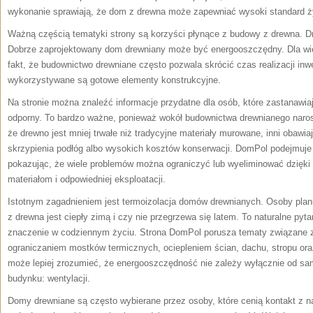
wykonanie sprawiają, że dom z drewna może zapewniać wysoki standard ż
Ważną częścią tematyki strony są korzyści płynące z budowy z drewna. D
Dobrze zaprojektowany dom drewniany może być energooszczędny. Dla wi
fakt, że budownictwo drewniane często pozwala skrócić czas realizacji inw
wykorzystywane są gotowe elementy konstrukcyjne.
Na stronie można znaleźć informacje przydatne dla osób, które zastanawia
odporny. To bardzo ważne, ponieważ wokół budownictwa drewnianego narosł
że drewno jest mniej trwałe niż tradycyjne materiały murowane, inni obawiaj
skrzypienia podłóg albo wysokich kosztów konserwacji. DomPol podejmuje
pokazując, że wiele problemów można ograniczyć lub wyeliminować dzięki
materiałom i odpowiedniej eksploatacji.
Istotnym zagadnieniem jest termoizolacja domów drewnianych. Osoby plan
z drewna jest ciepły zimą i czy nie przegrzewa się latem. To naturalne py
znaczenie w codziennym życiu. Strona DomPol porusza tematy związane z
ograniczaniem mostków termicznych, ociepleniem ścian, dachu, stropu ora
może lepiej zrozumieć, że energooszczędność nie zależy wyłącznie od sa
budynku: wentylacji.
Domy drewniane są często wybierane przez osoby, które cenią kontakt z na