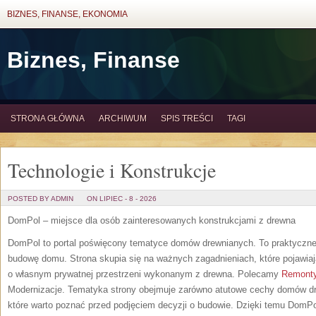
BIZNES, FINANSE, EKONOMIA
Biznes, Finanse
STRONA GŁÓWNA
ARCHIWUM
SPIS TREŚCI
TAGI
Technologie i Konstrukcje
POSTED BY ADMIN
ON LIPIEC - 8 - 2026
DomPol – miejsce dla osób zainteresowanych konstrukcjami z drewna
DomPol to portal poświęcony tematyce domów drewnianych. To praktyczne ź
budowę domu. Strona skupia się na ważnych zagadnieniach, które pojawiaj
o własnym prywatnej przestrzeni wykonanym z drewna. Polecamy
Remonty
Modernizacje. Tematyka strony obejmuje zarówno atutowe cechy domów dre
które warto poznać przed podjęciem decyzji o budowie. Dzięki temu Dom