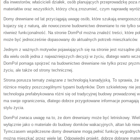
dla inwestorów, właścicieli działek, osób planujących przeprowadzkę poza 
materiałów oraz wszystkich, którzy chcą zrozumieć, czym naprawdę wyróż
Domy drewniane od lat przyciągają uwagę osób, które szukają energooszc
kojarzy się z naturą, ale nowoczesne budownictwo drewniane to nie tylko
również funkcjonalność. Na stronie DomPol można znaleźć treści, które 
może być jednocześnie dopasowany do aktualnych potrzeb mieszkańców.
Jednym z ważnych motywów pojawiających się na stronie jest rozsądne pl
dla wielu osób jedna z najważniejszych decyzji w życiu, dlatego warto wcz
DomPol pomaga spojrzeć na budownictwo drewniane nie tylko przez pryzm
życiu, ale także od strony technicznej.
Strona porusza tematy związane z technologią kanadyjską. To sprawia, że 
różnice między poszczególnymi typami budynków. Dom szkieletowy nie je
technologia prefabrykowana różni się od tradycyjnej budowy prowadzonej w
ma swoje ograniczenia, dlatego dobrze przygotowane informacje pomagają 
stylu życia.
DomPol zwraca uwagę na to, że dom drewniany może być letniskowy. Wiele
wyłącznie jako o materiale do budowy domków wakacyjnych, altan lub niewi
Tymczasem współczesne domy drewniane mogą pełnić funkcję wygodnych 
można mieszkać przez wiele lat. Odpowiedni projekt, dobrze dobrane materi