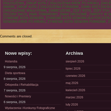
OGŁOSZENIA
,
ZAKUP AUTA Z OGŁOSZENIA KROK PO KROKU
,
ZAKUP
AWARII
,
ZAKUP AUTA Z OGŁOSZENIA PORADNIK
,
ZAMKI KRZYŻACKI
ZARZĄDZANIE MAŁĄ FIRMĄ
,
ZAWIESZENIE
,
ZĘBY KOTA
,
ZĘBY PSA
ZIELONY DACH
,
ZNAK TOWAROWY
,
ZNAKI DROGOWE
,
ZWROTY W S
ŻYWIENIE KOTA SENIORA
,
ŻYWIENIE KOTA SENIORA DLA POCZĄT
SENIORA KROK PO KROKU
,
ŻYWIENIE KOTA SENIORA PORADNIK
,
Ż
Comments are closed.
Nowe wpisy:
Archiwa
Holandia
sierpień 2026
9 sierpnia, 2026
lipiec 2026
Dieta sportowa
czerwiec 2026
8 sierpnia, 2026
maj 2026
Ortopedia i Rehabilitacja
kwiecień 2026
7 sierpnia, 2026
Nowości i Premiery
marzec 2026
6 sierpnia, 2026
luty 2026
Wydarzenia i Konkursy Fotograficzne