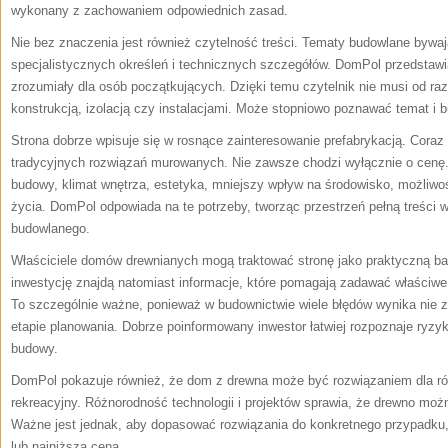
wykonany z zachowaniem odpowiednich zasad.
Nie bez znaczenia jest również czytelność treści. Tematy budowlane bywa
specjalistycznych określeń i technicznych szczegółów. DomPol przedstawi
zrozumiały dla osób początkujących. Dzięki temu czytelnik nie musi od r
konstrukcją, izolacją czy instalacjami. Może stopniowo poznawać temat i
Strona dobrze wpisuje się w rosnące zainteresowanie prefabrykacją. Coraz
tradycyjnych rozwiązań murowanych. Nie zawsze chodzi wyłącznie o cenę
budowy, klimat wnętrza, estetyka, mniejszy wpływ na środowisko, możliwoś
życia. DomPol odpowiada na te potrzeby, tworząc przestrzeń pełną treści w
budowlanego.
Właściciele domów drewnianych mogą traktować stronę jako praktyczną baz
inwestycję znajdą natomiast informacje, które pomagają zadawać właściw
To szczególnie ważne, ponieważ w budownictwie wiele błędów wynika nie z 
etapie planowania. Dobrze poinformowany inwestor łatwiej rozpoznaje ryzyka
budowy.
DomPol pokazuje również, że dom z drewna może być rozwiązaniem dla r
rekreacyjny. Różnorodność technologii i projektów sprawia, że drewno mo
Ważne jest jednak, aby dopasować rozwiązania do konkretnego przypadku,
lub najniższą ceną.