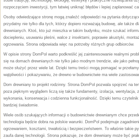
sobie tradycję, technologię, ekologię, estetykę i praktyczne rozwiązania 
rozpoczęciem inwestycji, tym łatwiej uniknąć błędów i lepiej zaplanować ca
Osoby odwiedzające stronę mogą znaleźć odpowiedzi na pytania dotyczące 
przydatny nie tylko dla tych, którzy dopiero rozważają budowę, ale także dl
drewnianych. Ktoś, kto już mieszka w takim budynku, może szukać informac
dociepleniu, usuwaniu pleśni, walce z insektami, poprawie akustyki, monta
ogrzewania. Strona odpowiada więc na potrzeby różnych grup odbiorców.
W opisie strony DomPol warto podkreślić jej zainteresowanie realnymi pro
się na domach drewnianych nie tylko jako modnym trendzie, ale jako pełnop
może służyć przez wiele lat. Dzięki temu treści mogą pomagać w przełamy
wątpliwości i pokazywaniu, że drewno w budownictwie ma wiele zastosowa
Dom drewniany to projekt rodzinny. Strona DomPol pozwala spojrzeć na ten
poza pięknym wyglądem liczą się także fundamenty, izolacja, wentylacja, z
wykonania, konserwacja i codzienna funkcjonalność. Dzięki temu czytelnik
bardziej świadomie.
Wiele osób szukających informacji o budownictwie drewnianym chce przed
technologia będzie dobra na polskie warunki. DomPol podejmuje zagadnieni
ogrzewaniem, kosztami, trwałością i bezpieczeństwem. To właśnie takie py
zaufa danej technologii. Strona pokazuje, że dom drewniany może być pra