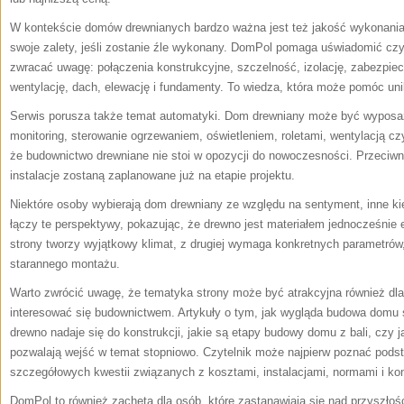
W kontekście domów drewnianych bardzo ważna jest też jakość wykonania.
swoje zalety, jeśli zostanie źle wykonany. DomPol pomaga uświadomić czyt
zwracać uwagę: połączenia konstrukcyjne, szczelność, izolację, zabezpiecz
wentylację, dach, elewację i fundamenty. To wiedza, która może pomóc un
Serwis porusza także temat automatyki. Dom drewniany może być wyposa
monitoring, sterowanie ogrzewaniem, oświetleniem, roletami, wentylacją 
że budownictwo drewniane nie stoi w opozycji do nowoczesności. Przeciwnie
instalacje zostaną zaplanowane już na etapie projektu.
Niektóre osoby wybierają dom drewniany ze względu na sentyment, inne ki
łączy te perspektywy, pokazując, że drewno jest materiałem jednocześnie
strony tworzy wyjątkowy klimat, z drugiej wymaga konkretnych parametrów
starannego montażu.
Warto zwrócić uwagę, że tematyka strony może być atrakcyjna również dla
interesować się budownictwem. Artykuły o tym, jak wygląda budowa domu s
drewno nadaje się do konstrukcji, jakie są etapy budowy domu z bali, czy 
pozwalają wejść w temat stopniowo. Czytelnik może najpierw poznać podsta
szczegółowych kwestii związanych z kosztami, instalacjami, normami i ko
DomPol to również zachęta dla osób, które zastanawiają się nad przyszło