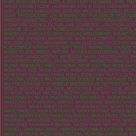
KURS DOSKONALENIA JAZDY
,
KURSY CERTYFIKOWANE
,
KURY PR
KWASY KOSMETYCZNE
,
ŁADOWANIE AUTA W DOMU
,
ŁADOWARKI D
LARP
,
LEASING SAMOCHODU
,
LEGENDY MIEJSKIE
,
LEGENDY REGI
LEJEK SPRZEDAŻOWY
,
LĘK SEPARACYJNY PSA
,
LEKCJE MUZEALN
LINKEDIN MARKETING
,
LITERATURA FAKTU
,
LITERATURA FANTASY
,
LITERATURA SCIENCE FICTION
,
LIVE COMMERCE
,
LOGOPEDIA DZIE
LOKALNE SEO
,
LOKALNY BIZNES
,
LUTOWANIE
,
MAGAZYN CIEPŁA
,
MINERALNY
,
MAKIJAŻ ŚLUBNY
,
MAKIJAŻ WIECZOROWY
,
MALARSTW
MANICURE JAPOŃSKI
,
MAPOWANIE SŁÓW KLUCZOWYCH
,
MAPOWAN
POCZĄTKUJĄCYCH
,
MAPOWANIE SŁÓW KLUCZOWYCH OD PODSTA
KLUCZOWYCH W PRAKTYCE
,
MAPY MYŚLI
,
MARKETING LOKALNY
,
MARKETPLACE
,
MARŻA
,
MATURA
,
MATURA ROZSZERZONA
,
MATY 
MECHANIK SAMOCHODOWY
,
MENEDŻER HASEŁ
,
MEZOTERAPIA
,
MI
MIKROPRZEDSIĘBIORCA
,
MNEMOTECHNIKI
,
MNEMOTECHNIKI DLA 
UCZNIA
,
MNEMOTECHNIKI PORADNIK
,
MODA CIĄŻOWA
,
MODA KAP
MODA PLUS SIZE
,
MODA ŚLUBNA
,
MODA SPORTOWA
,
MODA ULICZN
BIZNESOWY DLA MAŁEJ FIRMY
,
MODEL BIZNESOWY DLA POCZĄTK
PORADNIK
,
MODELE MULTIMODALNE
,
MODELE MULTIMODALNE DLA
DLA POCZĄTKUJĄCYCH
,
MODELE MULTIMODALNE OD PODSTAW
,
MO
WIDEO
,
MOTOCYKLE MIEJSKIE
,
MOTOCYKLE TURYSTYCZNE
,
MOTO
DO NAUKI
,
MURALE MIEJSKIE
,
MUZYKA LUDOWA
,
MVP
,
MYJNIA SA
OKAZJONALNY
,
NAJEM OKAZJONALNY DOKUMENTY
,
NAJEM OKAZJ
OKAZJONALNY PORADNIK
,
NAMING
,
NAPRAWIANIE ZAMIAST WYRZ
CZYSTOŚCI
,
NAUKA ANGIELSKIEGO
,
NAUKA BIOLOGII
,
NAUKA CHEM
FRANCUSKIEGO
,
NAUKA GEOGRAFII
,
NAUKA HISTORII
,
NAUKA HISZ
NAUKA NIEMIECKIEGO
,
NAUKA POLSKIEGO
,
NAUKA PRZEZ ZABAW
TRAWNIKA
,
NAWOŻENIE TRAWNIKA DLA POCZĄTKUJĄCYCH
,
NAWOŻ
NAWOŻENIE TRAWNIKA PORADNIK
,
NAZWA FIRMY
,
NET-BILLING
,
NE
CORNELL
,
OBRÓBKA ZDJĘĆ
,
OBROŻA PRZECIWKLESZCZOWA
,
OBS
MARKI
,
OCHRONA PRZECIWSŁONECZNA
,
OCHRONA ZABYTKÓW
,
OC