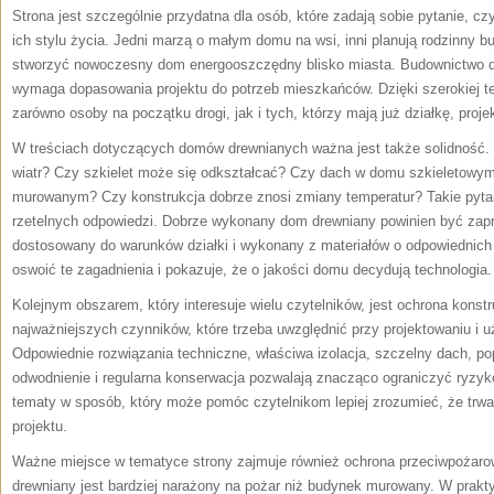
Strona jest szczególnie przydatna dla osób, które zadają sobie pytanie, c
ich stylu życia. Jedni marzą o małym domu na wsi, inni planują rodzinny b
stworzyć nowoczesny dom energooszczędny blisko miasta. Budownictwo dr
wymaga dopasowania projektu do potrzeb mieszkańców. Dzięki szerokiej 
zarówno osoby na początku drogi, jak i tych, którzy mają już działkę, proje
W treściach dotyczących domów drewnianych ważna jest także solidność.
wiatr? Czy szkielet może się odkształcać? Czy dach w domu szkieletowym 
murowanym? Czy konstrukcja dobrze znosi zmiany temperatur? Takie pytani
rzetelnych odpowiedzi. Dobrze wykonany dom drewniany powinien być zap
dostosowany do warunków działki i wykonany z materiałów o odpowiednic
oswoić te zagadnienia i pokazuje, że o jakości domu decydują technologia.
Kolejnym obszarem, który interesuje wielu czytelników, jest ochrona konstr
najważniejszych czynników, które trzeba uwzględnić przy projektowaniu i
Odpowiednie rozwiązania techniczne, właściwa izolacja, szczelny dach, p
odwodnienie i regularna konserwacja pozwalają znacząco ograniczyć ryzy
tematy w sposób, który może pomóc czytelnikom lepiej zrozumieć, że trw
projektu.
Ważne miejsce w tematyce strony zajmuje również ochrona przeciwpożaro
drewniany jest bardziej narażony na pożar niż budynek murowany. W prak