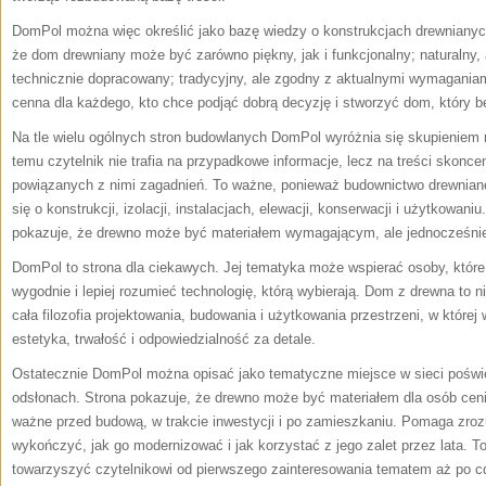
DomPol można więc określić jako bazę wiedzy o konstrukcjach drewnianyc
że dom drewniany może być zarówno piękny, jak i funkcjonalny; naturalny, 
technicznie dopracowany; tradycyjny, ale zgodny z aktualnymi wymagania
cenna dla każdego, kto chce podjąć dobrą decyzję i stworzyć dom, który będ
Na tle wielu ogólnych stron budowlanych DomPol wyróżnia się skupieniem n
temu czytelnik nie trafia na przypadkowe informacje, lecz na treści skon
powiązanych z nimi zagadnień. To ważne, ponieważ budownictwo drewniane
się o konstrukcji, izolacji, instalacjach, elewacji, konserwacji i użytkowani
pokazuje, że drewno może być materiałem wymagającym, ale jednocześni
DomPol to strona dla ciekawych. Jej tematyka może wspierać osoby, któ
wygodnie i lepiej rozumieć technologię, którą wybierają. Dom z drewna to n
cała filozofia projektowania, budowania i użytkowania przestrzeni, w której
estetyka, trwałość i odpowiedzialność za detale.
Ostatecznie DomPol można opisać jako tematyczne miejsce w sieci pośw
odsłonach. Strona pokazuje, że drewno może być materiałem dla osób cen
ważne przed budową, w trakcie inwestycji i po zamieszkaniu. Pomaga zroz
wykończyć, jak go modernizować i jak korzystać z jego zalet przez lata.
towarzyszyć czytelnikowi od pierwszego zainteresowania tematem aż po c