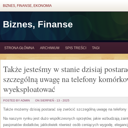
BIZNES, FINANSE, EKONOMIA
Biznes, Finanse
STRONA GŁÓWNA
ARCHIWUM
SPIS TREŚCI
TAGI
Także jesteśmy w stanie dzisiaj postara
szczególną uwagę na telefony komórko
wyeksploatować
POSTED BY ADMIN
ON SIERPIEŃ - 13 - 2025
Także możemy dzisiaj postarać się zwrócić szczególną uwagę na telefony
Na naszym rynku jest dużo współczesnych sprzętów, jakie wzbudzają zaint
pasjonatów dodatków, jakkolwiek również osób ceniących wygodę, elegancj