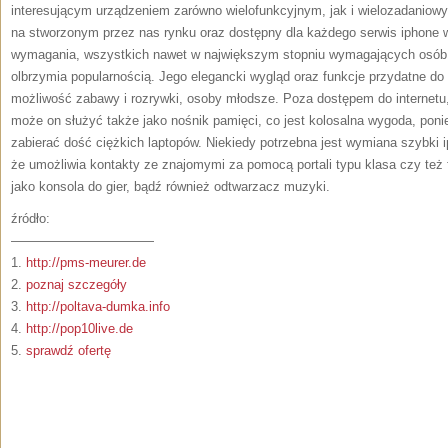
interesującym urządzeniem zarówno wielofunkcyjnym, jak i wielozadaniow
na stworzonym przez nas rynku oraz dostępny dla każdego serwis iphone w
wymagania, wszystkich nawet w największym stopniu wymagających osób, 
olbrzymia popularnością. Jego elegancki wygląd oraz funkcje przydatne do
możliwość zabawy i rozrywki, osoby młodsze. Poza dostępem do internetu, 
może on służyć także jako nośnik pamięci, co jest kolosalna wygoda, pon
zabierać dość ciężkich laptopów. Niekiedy potrzebna jest wymiana szybki ip
że umożliwia kontakty ze znajomymi za pomocą portali typu klasa czy też
jako konsola do gier, bądź również odtwarzacz muzyki.
źródło:
———————————
1.
http://pms-meurer.de
2.
poznaj szczegóły
3.
http://poltava-dumka.info
4.
http://pop10live.de
5.
sprawdź ofertę