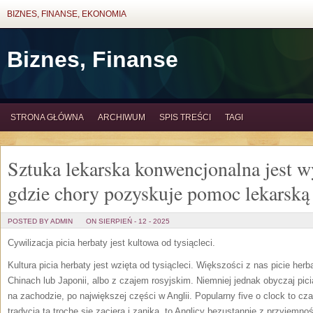
BIZNES, FINANSE, EKONOMIA
Biznes, Finanse
STRONA GŁÓWNA
ARCHIWUM
SPIS TREŚCI
TAGI
Sztuka lekarska konwencjonalna jest w
gdzie chory pozyskuje pomoc lekarską
POSTED BY ADMIN
ON SIERPIEŃ - 12 - 2025
Cywilizacja picia herbaty jest kultowa od tysiącleci.
Kultura picia herbaty jest wzięta od tysiącleci. Większości z nas picie her
Chinach lub Japonii, albo z czajem rosyjskim. Niemniej jednak obyczaj pi
na zachodzie, po największej części w Anglii. Popularny five o clock to cz
tradycja ta trochę się zaciera i zanika, to Anglicy bezustannie z przyjemno