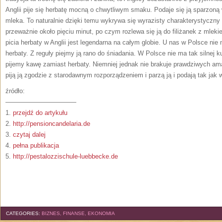
Anglii pije się herbatę mocną o chwytliwym smaku. Podaje się ją sparzoną
mleka. To naturalnie dzięki temu wykrywa się wyrazisty charakterystyczny
przeważnie około pięciu minut, po czym rozlewa się ją do filiżanek z mlekie
picia herbaty w Anglii jest legendarna na całym globie. U nas w Polsce nie
herbaty. Z reguły piejmy ją rano do śniadania. W Polsce nie ma tak silnej ku
pijemy kawę zamiast herbaty. Niemniej jednak nie brakuje prawdziwych amat
piją ją zgodzie z starodawnym rozporządzeniem i parzą ją i podają tak jak 
źródło:
———————————
1.
przejdź do artykułu
2.
http://pensioncandelaria.de
3.
czytaj dalej
4.
pełna publikacja
5.
http://pestalozzischule-luebbecke.de
CATEGORIES:
BIZNES, FINANSE, EKONOMIA