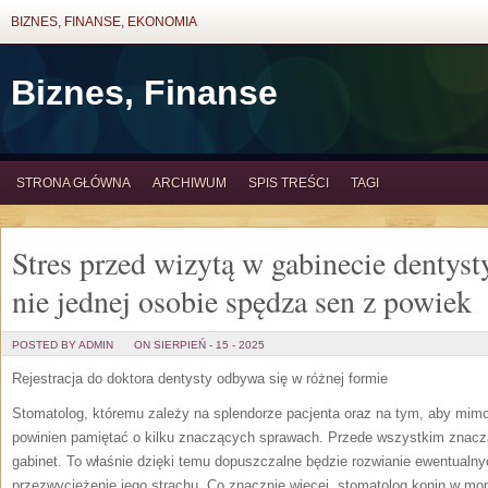
BIZNES, FINANSE, EKONOMIA
Biznes, Finanse
STRONA GŁÓWNA
ARCHIWUM
SPIS TREŚCI
TAGI
Stres przed wizytą w gabinecie dentys
nie jednej osobie spędza sen z powiek
POSTED BY ADMIN
ON SIERPIEŃ - 15 - 2025
Rejestracja do doktora dentysty odbywa się w różnej formie
Stomatolog, któremu zależy na splendorze pacjenta oraz na tym, aby mimo
powinien pamiętać o kilku znaczących sprawach. Przede wszystkim znacz
gabinet. To właśnie dzięki temu dopuszczalne będzie rozwianie ewentualny
przezwyciężenie jego strachu. Co znacznie więcej, stomatolog konin w mo