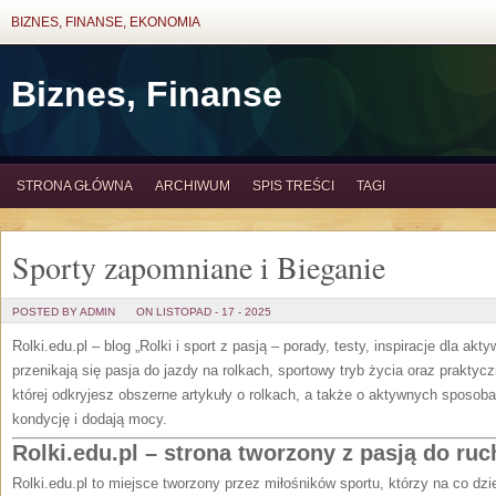
BIZNES, FINANSE, EKONOMIA
Biznes, Finanse
STRONA GŁÓWNA
ARCHIWUM
SPIS TREŚCI
TAGI
Sporty zapomniane i Bieganie
POSTED BY ADMIN
ON LISTOPAD - 17 - 2025
Rolki.edu.pl – blog „Rolki i sport z pasją – porady, testy, inspiracje dla ak
przenikają się pasja do jazdy na rolkach, sportowy tryb życia oraz praktyc
której odkryjesz obszerne artykuły o rolkach, a także o aktywnych sposo
kondycję i dodają mocy.
Rolki.edu.pl – strona tworzony z pasją do ruc
Rolki.edu.pl to miejsce tworzony przez miłośników sportu, którzy na co dzi