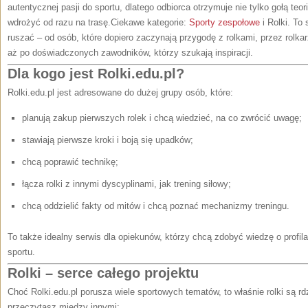
autentycznej pasji do sportu, dlatego odbiorca otrzymuje nie tylko gołą teor
wdrożyć od razu na trasę.Ciekawe kategorie:
Sporty zespołowe
i Rolki. To 
ruszać – od osób, które dopiero zaczynają przygodę z rolkami, przez rolka
aż po doświadczonych zawodników, którzy szukają inspiracji.
Dla kogo jest Rolki.edu.pl?
Rolki.edu.pl jest adresowane do dużej grupy osób, które:
planują zakup pierwszych rolek i chcą wiedzieć, na co zwrócić uwagę;
stawiają pierwsze kroki i boją się upadków;
chcą poprawić technikę;
łącza rolki z innymi dyscyplinami, jak trening siłowy;
chcą oddzielić fakty od mitów i chcą poznać mechanizmy treningu.
To także idealny serwis dla opiekunów, którzy chcą zdobyć wiedzę o profil
sportu.
Rolki – serce całego projektu
Choć Rolki.edu.pl porusza wiele sportowych tematów, to właśnie rolki są rdz
przeczytasz między innymi: