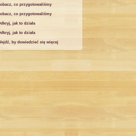
obacz, co przygotowaliśmy
obacz, co przygotowaliśmy
dkryj, jak to działa
dkryj, jak to działa
ejdź, by dowiedzieć się więcej