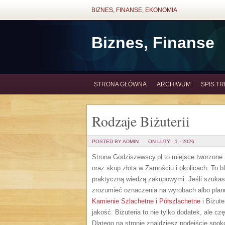
BIZNES, FINANSE, EKONOMIA
Biznes, Finanse
STRONA GŁÓWNA
ARCHIWUM
SPIS TR
Rodzaje Biżuterii
POSTED BY ADMIN
ON LUTY - 1 - 2026
Strona Godziszewscy.pl to miejsce tworzone z 
oraz skup złota w Zamościu i okolicach. To b
praktyczną wiedzą zakupowymi. Jeśli szukasz
zrozumieć oznaczenia na wyrobach albo planu
Kamienie Szlachetne i Półszlachetne
i Biżute
jakość. Biżuteria to nie tylko dodatek, ale c
Dlatego na stronie znajdziesz podejście spok