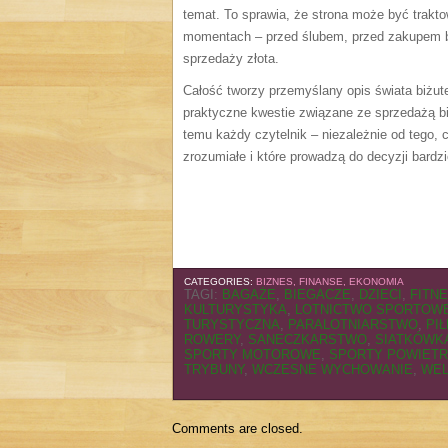
temat. To sprawia, że strona może być trakto
momentach – przed ślubem, przed zakupem bi
sprzedaży złota.
Całość tworzy przemyślany opis świata biżuteri
praktyczne kwestie związane ze sprzedażą biż
temu każdy czytelnik – niezależnie od tego, c
zrozumiałe i które prowadzą do decyzji bardz
CATEGORIES:
BIZNES, FINANSE, EKONOMIA
TAGI:
BAGAŻE
,
BIEGACZE
,
DZIECI
,
FITN
KULTURYSTYKA
,
LOTNICTWO SPORTOW
TURYSTYCZNA
,
PARALOTNIARSTWO
,
PI
ROWERY
,
SANECZKARSTWO
,
SIATKÓWK
SPORTY MOTOROWE
,
SPORTY POWIET
TRYBUNY
,
WCZESNE WYCHOWANIE
,
WEL
Comments are closed.