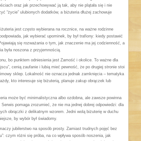
ciach oraz jak przechowywać ją tak, aby nie plątała się i nie
yć “życie” ulubionych dodatków, a biżuteria dłużej zachowuje
Biżuteria jest często wybierana na rocznice, na ważne rodzinne
podpowiada, jak wybierać upominek, by był trafiony: kiedy postawić
ojawiają się rozważania o tym, jak znaczenie ma jej codzienność, a
ria była noszona z przyjemnością.
onu, bo punktem odniesienia jest Zamość i okolice. To ważne dla
jscu”, cenią zaufanie i lubią mieć pewność, że po drugiej stronie stoi
nonimowy sklep. Lokalność nie oznacza jednak zamknięcia – tematyka
każdy, kto interesuje się biżuterią, planuje zakup obrączek lub
teria może być minimalistyczna albo ozdobna, ale zawsze powinna
 Serwis pomaga zrozumieć, że nie ma jednej dobrej odpowiedzi: dla
nnych obrączki z delikatnym wzorem. Jedni wolą biżuterię w duchu
niejsze, by wybór był świadomy.
łumaczy jubilerstwo na sposób prosty. Zamiast trudnych pojęć bez
ku”: czym różni się próba, na co wpływa sposób noszenia, jak