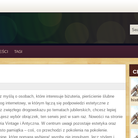
EŚCI
TAGI
C
myślą o osobach, które interesuje biżuteria, pierścienie ślubne
his
log internetowy, w którym łączą się podpowiedzi estetyczne z
 zwięzłego drogowskazu po tematach jubilerskich, chcesz lepiej
jesz wybór obrączek, ten serwis jest w sam raz. Nowości na stronie
ria Vintage i Antyczna. W centrum uwagi pozostaje estetyka oraz
zęsto pamiątka – coś, co przechodzi z pokolenia na pokolenie.
ojne, które pomaga wybierać wyroby nie impulsem, lecz stylem i