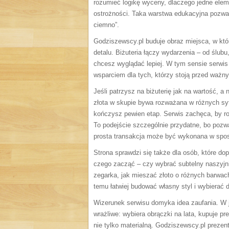
rozumieć logikę wyceny, dlaczego jedne elem
ostrożności. Taka warstwa edukacyjna pozwa
ciemno”.
Godziszewscy.pl buduje obraz miejsca, w któr
detalu. Biżuteria łączy wydarzenia – od ślub
chcesz wyglądać lepiej. W tym sensie serwis 
wsparciem dla tych, którzy stoją przed ważn
Jeśli patrzysz na biżuterię jak na wartość, a
złota w skupie bywa rozważana w różnych sy
kończysz pewien etap. Serwis zachęca, by rob
To podejście szczególnie przydatne, bo pozw
prosta transakcja może być wykonana w spos
Strona sprawdzi się także dla osób, które dop
czego zacząć – czy wybrać subtelny naszyjni
zegarka, jak mieszać złoto o różnych barwach
temu łatwiej budować własny styl i wybierać 
Wizerunek serwisu domyka idea zaufania. W ju
wrażliwe: wybiera obrączki na lata, kupuje pr
nie tylko materialną. Godziszewscy.pl prezen