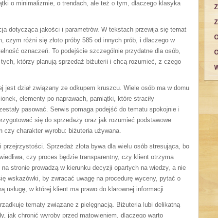
tki o minimalizmie, o trendach, ale też o tym, dlaczego klasyka
Z
Z
a dotycząca jakości i parametrów. W tekstach przewija się temat
O
 czym różni się złoto próby 585 od innych prób, i dlaczego w
rzetelność oznaczeń. To podejście szczególnie przydatne dla osób,
O
tych, którzy planują sprzedaż biżuterii i chcą rozumieć, z czego
W
iej jest dział związany ze odkupem kruszcu. Wiele osób ma w domu
ścionek, elementy po naprawach, pamiątki, które straciły
przestały pasować. Serwis pomaga podejść do tematu spokojnie i
 przygotować się do sprzedaży oraz jak rozumieć podstawowe
n czy charakter wyrobu: biżuteria używana.
przejrzystości. Sprzedaż złota bywa dla wielu osób stresująca, bo
iedliwa, czy proces będzie transparentny, czy klient otrzyma
na stronie prowadzą w kierunku decyzji opartych na wiedzy, a nie
się wskazówki, by zwracać uwagę na procedurę wyceny, pytać o
ą usługę, w której klient ma prawo do klarownej informacji.
ządkuje tematy związane z pielęgnacją. Biżuteria lubi delikatną
y, jak chronić wyroby przed matowieniem, dlaczego warto