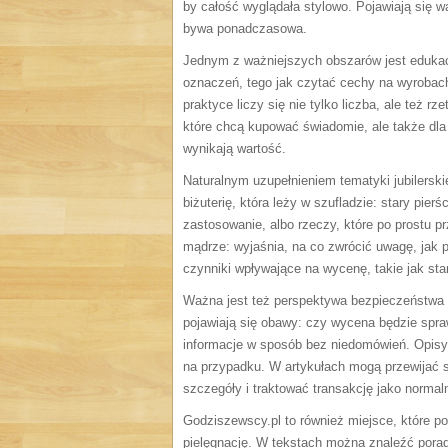
by całość wyglądała stylowo. Pojawiają się wą
bywa ponadczasowa.
Jednym z ważniejszych obszarów jest edukacj
oznaczeń, tego jak czytać cechy na wyrobach,
praktyce liczy się nie tylko liczba, ale też 
które chcą kupować świadomie, ale także dla 
wynikają wartość.
Naturalnym uzupełnieniem tematyki jubilersk
biżuterię, która leży w szufladzie: stary pier
zastosowanie, albo rzeczy, które po prostu 
mądrze: wyjaśnia, na co zwrócić uwagę, jak
czynniki wpływające na wycenę, takie jak sta
Ważna jest też perspektywa bezpieczeństwa i 
pojawiają się obawy: czy wycena będzie spraw
informacje w sposób bez niedomówień. Opisy 
na przypadku. W artykułach mogą przewijać 
szczegóły i traktować transakcję jako normaln
Godziszewscy.pl to również miejsce, które por
pielęgnację. W tekstach można znaleźć porad