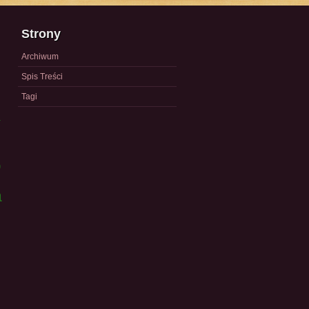
Strony
Archiwum
Spis Treści
Tagi
a
)
a