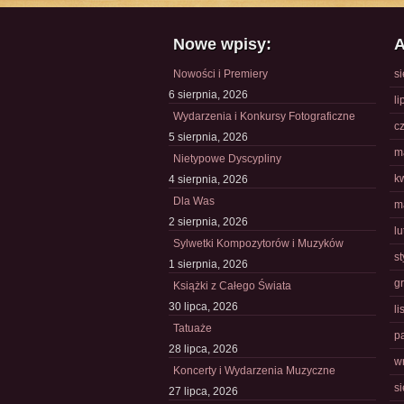
Nowe wpisy:
A
Nowości i Premiery
s
6 sierpnia, 2026
li
Wydarzenia i Konkursy Fotograficzne
c
5 sierpnia, 2026
m
Nietypowe Dyscypliny
k
4 sierpnia, 2026
Dla Was
m
2 sierpnia, 2026
l
Sylwetki Kompozytorów i Muzyków
s
1 sierpnia, 2026
g
Książki z Całego Świata
30 lipca, 2026
l
Tatuaże
p
28 lipca, 2026
w
Koncerty i Wydarzenia Muzyczne
s
27 lipca, 2026