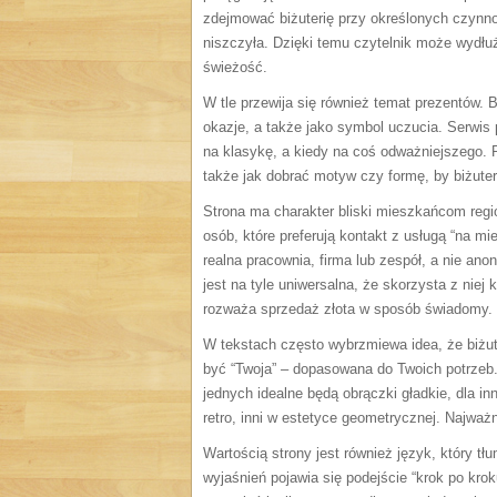
zdejmować biżuterię przy określonych czynnoś
niszczyła. Dzięki temu czytelnik może wydłuż
świeżość.
W tle przewija się również temat prezentów. 
okazje, a także jako symbol uczucia. Serwis 
na klasykę, a kiedy na coś odważniejszego. P
także jak dobrać motyw czy formę, by biżute
Strona ma charakter bliski mieszkańcom regi
osób, które preferują kontakt z usługą “na mie
realna pracownia, firma lub zespół, a nie a
jest na tyle uniwersalna, że skorzysta z niej 
rozważa sprzedaż złota w sposób świadomy.
W tekstach często wybrzmiewa idea, że biżu
być “Twoja” – dopasowana do Twoich potrzeb.
jednych idealne będą obrączki gładkie, dla i
retro, inni w estetyce geometrycznej. Najważ
Wartością strony jest również język, który t
wyjaśnień pojawia się podejście “krok po kro