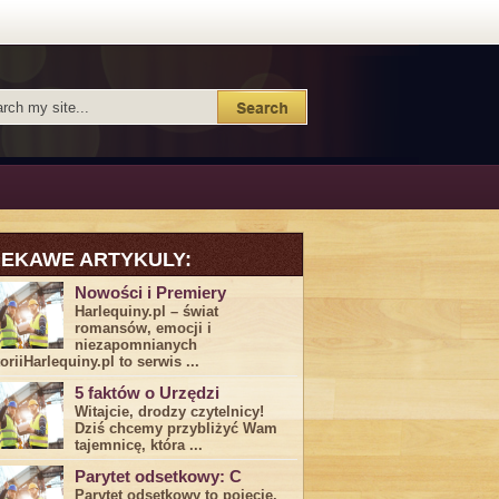
IEKAWE ARTYKULY:
Nowości i Premiery
Harlequiny.pl – świat
romansów, emocji i
niezapomnianych
toriiHarlequiny.pl to serwis ...
5 faktów o Urzędzi
Witajcie, drodzy czytelnicy!
Dziś chcemy przybliżyć ⁣Wam ​
tajemnicę,⁤ która ...
Parytet odsetkowy: C
Parytet odsetkowy to pojęcie,