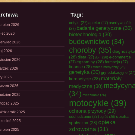
rchiwa
Tagi:
antyki
(27)
apteka
(27)
asertywność
ierpień 2026
badania genetyczne
(30)
(27)
piec 2026
biotechnologia
(30)
budownictwo
(34)
zerwiec 2026
choroby
(35)
aj 2026
diagnostyk
(28)
dieta
(27)
e-commerce
dom
(26)
wiecień 2026
egzaminy
(28)
(27)
farmacja
(27)
finanse
(28)
fitness medyczny
(26)
arzec 2026
genetyka
(30)
gry edukacyjne
(27
uty 2026
materiały
korepetycje
(28)
medycyn
medyczne
(30)
tyczeń 2026
(34)
rudzień 2025
mieszkanie
(26)
motocykle
(39)
istopad 2025
ochrona przyrody
(29)
aździernik 2025
opieka
odchudzanie
(27)
ogród
(26)
rzesień 2025
opieka
społeczna
(28)
zdrowotna
(31)
ierpień 2025