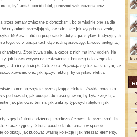
 na to, byś umiał ocenić detal, porównać wykończenia oraz
ka przez tematy związane z obrączkami, bo to właśnie one są dla
 W artykułach przewijają się kwestie takie jak wygoda noszenia,
asyką. Możesz trafić na podpowiedzi dotyczące stylów: tradycyjnych
ia tego, co w obrączkach daje realną przewagę: łatwość pielęgnacji.
charakteru. Złoto bywa białe, a każde z nich ma inny odcień. Na
bizn
czy, jak barwa wpływa na zestawienie z karnacją i dlaczego dla
y, a dla innych ciepłe żółte złoto. Pojawiają się też wątki o tym, jak
zczotkowanie, oraz jak łączyć faktury, by uzyskać efekt z
R
erstwie to one najczęściej przesądzają o efekcie. Zwykła obrączka
P
wis podpowiada, jak podejść do treści graweru, by była zwięzła, a
estie, jak planować termin, jak uniknąć typowych błędów i jak
Z
y.
P
tyczący biżuterii codziennej i okolicznościowej. To przestrzeń dla
S
soletki oraz sygnety. Strona podchodzi do tematu w sposób
Z
rię do okazji, jak budować własną kolekcję i jak mieszać elementy,