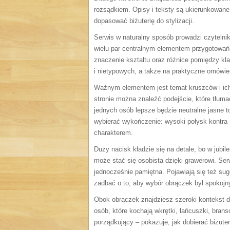
rozsądkiem. Opisy i teksty są ukierunkowane
dopasować biżuterię do stylizacji.
Serwis w naturalny sposób prowadzi czytelni
wielu par centralnym elementem przygotowań.
znaczenie kształtu oraz różnice pomiędzy kl
i nietypowych, a także na praktyczne omówien
Ważnym elementem jest temat kruszców i ich 
stronie można znaleźć podejście, które tłuma
jednych osób lepsze będzie neutralne jasne ton
wybierać wykończenie: wysoki połysk kontra s
charakterem.
Duży nacisk kładzie się na detale, bo w jubil
może stać się osobista dzięki grawerowi. Ser
jednocześnie pamiętna. Pojawiają się też sug
zadbać o to, aby wybór obrączek był spokojn
Obok obrączek znajdziesz szeroki kontekst do
osób, które kochają wkrętki, łańcuszki, bran
porządkujący – pokazuje, jak dobierać biżute