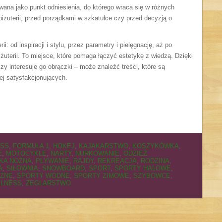
wana jako punkt odniesienia, do którego wraca się w różnych
żuterii, przed porządkami w szkatułce czy przed decyzją o
i: od inspiracji i stylu, przez parametry i pielęgnację, aż po
uterii. To miejsce, które pomaga łączyć estetykę z wiedzą. Dzięki
zy interesuje go obrączki – może znaleźć treści, które są
iej satysfakcjonujących.
ESS
,
FORMUŁA 1
,
HOKEJ
,
KAJAKARSTWO
,
KOSZYKÓWKA
,
E
,
MOTOCYKLE
,
NARTY
,
NURKOWANIE
,
ODZIEŻ
ŁKA NOŻNA
,
PŁYWANIE
,
RAJDY
,
REKREACJA
,
RODZINA
,
A
,
SIŁOWNIA
,
SNOWBOARD
,
SPORT
,
SPORTY HALOWE
,
RZNE
,
SPORTY WODNE
,
SPORTY ZIMOWE
,
SZYBOWCE
,
LNESS
,
ŻEGLARSTWO