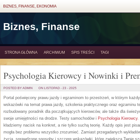
BIZNES, FINANSE, EKONOMIA
Biznes, Finanse
STRONA GŁÓWNA
ARCHIWUM
SPIS TREŚCI
TAGI
Psychologia Kierowcy i Nowinki i Pre
POSTED BY ADMIN
ON LISTOPAD - 23 - 2025
Portal poświęcony prawu jazdy i egzaminom to przestrzeń, w którym każdy
wskazówki na temat prawa jazdy, szkolenia praktycznego oraz egzaminu te
rozbudowany poradnik dla początkujących kierowców, ale także dla świeży
swoje umiejętności na drodze. Testy samochodów i
Psychologia Kierowcy
.
kładziemy nacisk na konkret, a nie tylko suchą teorię. Każdy opis jest pis
mogła bez problemu wszystko zrozumieć. Zamiast przegadanych wykładów 
życia, sprawdzone sposoby i szczere wskazówki, które zwiększą Twoje s