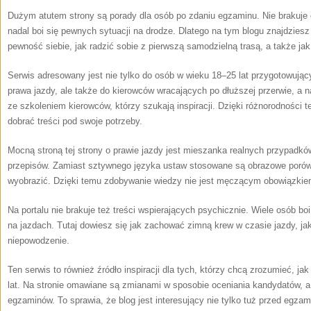
Dużym atutem strony są porady dla osób po zdaniu egzaminu. Nie brakuje 
nadal boi się pewnych sytuacji na drodze. Dlatego na tym blogu znajdziesz
pewność siebie, jak radzić sobie z pierwszą samodzielną trasą, a także jak
Serwis adresowany jest nie tylko do osób w wieku 18–25 lat przygotowując
prawa jazdy, ale także do kierowców wracających po dłuższej przerwie, 
ze szkoleniem kierowców, którzy szukają inspiracji. Dzięki różnorodnośc
dobrać treści pod swoje potrzeby.
Mocną stroną tej strony o prawie jazdy jest mieszanka realnych przypadk
przepisów. Zamiast sztywnego języka ustaw stosowane są obrazowe porów
wyobrazić. Dzięki temu zdobywanie wiedzy nie jest męczącym obowiązkie
Na portalu nie brakuje też treści wspierających psychicznie. Wiele osób b
na jazdach. Tutaj dowiesz się jak zachować zimną krew w czasie jazdy, ja
niepowodzenie.
Ten serwis to również źródło inspiracji dla tych, którzy chcą zrozumieć, ja
lat. Na stronie omawiane są zmianami w sposobie oceniania kandydatów, a
egzaminów. To sprawia, że blog jest interesujący nie tylko tuż przed egzami