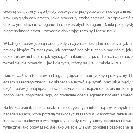
Główną osią strony są artykuły poświęcone przygotowaniom do egzaminu. Na
kroku wygląda cały proces, jakie procedury trzeba załatwić, jak sprawdzić
oraz czym odróżnić kategorię B od pozostałych kategorii. Dzięki przejrzy
niepotrzebnego stresu, rozsądnie dobierając terminy i formę nauki.
W kategorii poświęconej nauce jazdy znajdziesz dokładne instrukcje, jak n
zmiany biegów. Tłumaczymy, jak przestać bać się ruszania pod górkę, ja
uczestników ruchu oraz jak wyciągać maksimum z jazd. To realna pomoc z
wcześniej nie prowadzili, jak i dla tych, którzy są już w trakcie kursu.
Bardzo ważnym tematów na blogu są egzamin teoretyczny i praktyczny. Dow
egzaminu teoretycznego, jak skutecznie uczyć się pytań, oraz jakie błędy
części poświęconej egzaminowi praktycznemu znajdziesz rozpisane krok 
podpowiedzi dotyczące tego, co dokładnie ocenia egzaminator oraz strateg
Na Mszczesniak.pl nie zabraknie nieoczywistych informacji związanych z
zagadanieniach, które potrafią zaskoczyć kursantów i kierowców, takich ja
kierownicą, budowanie własnego stylu jazdy czy systemy bezpieczeństwa. 
wyłącznie jako obowiązek, ale jako wejście w świat dorosłej i bezpiecznej m