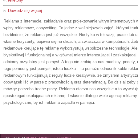
4.
felietony
5.
Dowiedz się więcej
Reklama z Internecie, zakładanie oraz projektowanie witryn internetowych
wpisy reklamowe, copywriting. To jedne z ważniejszych zajęć, którymi trudn
bezbłędnie, że reklama jest już wszędzie. Nie tylko w telewizji, prasie lub
własne horyzonty, pojawia się na ulicach, a zwłaszcza w komputerach. Że
reklamowe kreujące tę reklamę wykorzystują współczesne technologie. Ale 
błyskotliwej i funkcjonalnej a w głównej mierze interesującej i zaskakujące
odbiorcy przydatny jest pomysł. A tego nie zrobią za nas machiny, pecety,
tego pomocny jest pomysł, istota ludzka – tu pomoże odnośnik kubki rek
reklamowym funkcjonują z reguły ludzie kreatywnie, ze zmysłem artystyc
obowiązek iść w parze z pracowitością oraz determinacją. Bo dzisiaj żeby p
mówiąc potrzeba trochę pracy. Reklama otacza nas wszędzie a to wywołuje
spostrzegać okalającą ich reklamę. I właśnie dlatego wiele agencji reklamy
psychologiczne, by ich reklama zapadła w pamięci.
CATEGORIES:
BIZNES, FINANSE, EKONOMIA