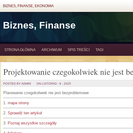
BIZNES, FINANSE, EKONOMIA
Biznes, Finanse
STRONA GŁÓWNA
ARCHIWUM
SPIS TREŚCI
TAGI
Projektowanie czegokolwiek nie jest 
POSTED BY ADMIN
ON LISTOPAD - 9 - 2025
Planowanie czegokolwiek nie jest bezproblemowe
1.
mapa strony
2.
Sprawdź ten artykuł
3.
Poznaj wszystkie szczegóły