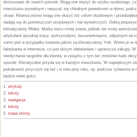
dostosować do swoich potrzeb. Mogą one służyć do użytku osobistego, c
mieszkaniu prywatnym i nasycać się chłodnym powietrzem w domu, podcza
skwar. Równocześnie mogą one służyć też celom służbowym i przedsiębi
nadają się do pomieszczeń urzędowych i hal wytwórczych. Dobrą propozycją
klimatyzatory Midea. Marka nieco mniej znana, jednak nie mniej wartościo
artykułami wysokiej klasy, wytrzymałymi, bezusterkowymi, odpornymi na r
samo jest w przypadku towarów jakimi są klimatyzatory York. Wolno je w ni
fabrykanta w Internecie, co jest dużym ułatwieniem i upraszcza zakupy. W
niesłychanie wygodne dla klienta, w związku z tym też mnóstwo ludzi decy
sposób. Klimatyzator przyda się w każdym mieszkaniu. W największym stop
jednakowoż przyczyni się też i w inne pory roku, np. podczas sylwestra w m
będzie wiele gości.
1.
artykuly
2.
teksty
3.
nawigacja
4.
teksty
5.
mapa strony