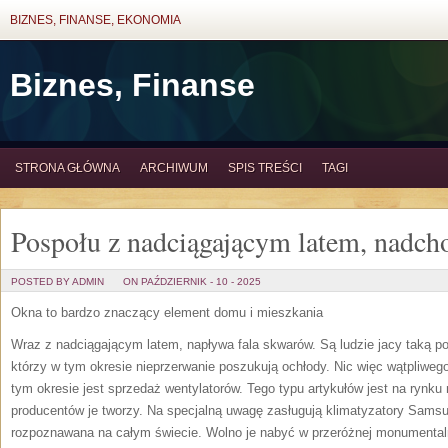
BIZNES, FINANSE, EKONOMIA
Biznes, Finanse
STRONA GŁÓWNA
ARCHIWUM
SPIS TREŚCI
TAGI
Pospołu z nadciągającym latem, nadcho
POSTED BY ADMIN
ON PAŹDZIERNIK - 10 - 2025
Okna to bardzo znaczący element domu i mieszkania
Wraz z nadciągającym latem, napływa fala skwarów. Są ludzie jacy taką pog
którzy w tym okresie nieprzerwanie poszukują ochłody. Nic więc wątpliwe
tym okresie jest sprzedaż wentylatorów. Tego typu artykułów jest na rynku
producentów je tworzy. Na specjalną uwagę zasługują klimatyzatory Samsun
rozpoznawana na całym świecie. Wolno je nabyć w przeróżnej monumentaln