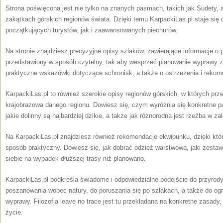
Strona poświęcona jest nie tylko na znanych pasmach, takich jak Sudety, 
zakątkach górskich regionów świata. Dzięki temu KarpackiLas.pl staje si
początkujących turystów, jak i zaawansowanych piechurów.
Na stronie znajdziesz precyzyjne opisy szlaków, zawierające informacje o 
przedstawiony w sposób czytelny, tak aby wesprzeć planowanie wyprawy 
praktyczne wskazówki dotyczące schronisk, a także o ostrzeżenia i rekom
KarpackiLas.pl to również szerokie opisy regionów górskich, w których prz
krajobrazowa danego regionu. Dowiesz się, czym wyróżnia się konkretne pa
jakie dolinny są najbardziej dzikie, a także jak różnorodna jest rzeźba w za
Na KarpackiLas.pl znajdziesz również rekomendacje ekwipunku, dzięki któ
sposób praktyczny. Dowiesz się, jak dobrać odzież warstwową, jaki zestaw
siebie na wypadek dłuższej trasy niż planowano.
KarpackiLas.pl podkreśla świadome i odpowiedzialne podejście do przyrody
poszanowania wobec natury, do poruszania się po szlakach, a także do o
wyprawy. Filozofia leave no trace jest tu przekładana na konkretne zasad
życie.