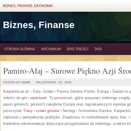
BIZNES, FINANSE, EKONOMIA
Biznes, Finanse
STRONA GŁÓWNA
ARCHIWUM
SPIS TREŚCI
TAGI
Pamiro-Ałaj – Surowe Piękno Azji Śr
POSTED BY ADMIN
ON LISTOPAD - 29 - 2025
KarpackiLas.pl – Góry, Szlaki i Pasma Górskie Polski, Europy i Świata to p
miłości do gór i wędrówek. To przestrzeń, gdzie pasjonaci trekkingu znajdą
pasm górskich, górskich zakątków Europy oraz najciekawszych rejonów gó
przeczytać
Trasy i szlaki górskie
i Noclegi i Schroniska Górskie. KarpackiL
napisane z perspektywy praktyka. Znajdziesz tu rozbudowane opisy tras, 
konkretne rekomendacje dotyczące przygotowania do trekkingu, a także kl