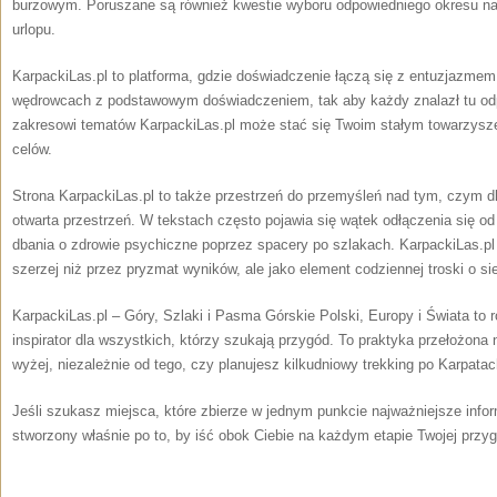
burzowym. Poruszane są również kwestie wyboru odpowiedniego okresu na 
urlopu.
KarpackiLas.pl to platforma, gdzie doświadczenie łączą się z entuzjazmem
wędrowcach z podstawowym doświadczeniem, tak aby każdy znalazł tu odp
zakresowi tematów KarpackiLas.pl może stać się Twoim stałym towarzysze
celów.
Strona KarpackiLas.pl to także przestrzeń do przemyśleń nad tym, czym 
otwarta przestrzeń. W tekstach często pojawia się wątek odłączenia się od
dbania o zdrowie psychiczne poprzez spacery po szlakach. KarpackiLas.pl
szerzej niż przez pryzmat wyników, ale jako element codziennej troski o sie
KarpackiLas.pl – Góry, Szlaki i Pasma Górskie Polski, Europy i Świata to r
inspirator dla wszystkich, którzy szukają przygód. To praktyka przełożona
wyżej, niezależnie od tego, czy planujesz kilkudniowy trekking po Karpatac
Jeśli szukasz miejsca, które zbierze w jednym punkcie najważniejsze infor
stworzony właśnie po to, by iść obok Ciebie na każdym etapie Twojej przy