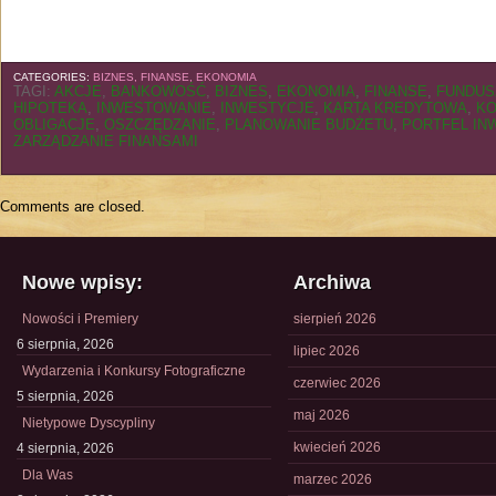
CATEGORIES:
BIZNES, FINANSE, EKONOMIA
TAGI:
AKCJE
,
BANKOWOŚĆ
,
BIZNES
,
EKONOMIA
,
FINANSE
,
FUNDUS
HIPOTEKA
,
INWESTOWANIE
,
INWESTYCJE
,
KARTA KREDYTOWA
,
KO
OBLIGACJE
,
OSZCZĘDZANIE
,
PLANOWANIE BUDŻETU
,
PORTFEL IN
ZARZĄDZANIE FINANSAMI
Comments are closed.
Nowe wpisy:
Archiwa
Nowości i Premiery
sierpień 2026
6 sierpnia, 2026
lipiec 2026
Wydarzenia i Konkursy Fotograficzne
czerwiec 2026
5 sierpnia, 2026
maj 2026
Nietypowe Dyscypliny
kwiecień 2026
4 sierpnia, 2026
Dla Was
marzec 2026