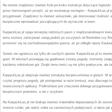
Na stronie znajdziesz również krok-po-kroku instrukcje dotyczące logistyki
przez harmonogram przejść, aż po rezerwację noclegów – KarpackiLas.pl
przygotowań. Znajdziesz tu również wskazówki, jak dostosować trudność 
bezpiecznie wprowadzać początkujących do wycieczek w teren.
KarpackiLas.pl spaja tematykę rodzimych pasm z międzynarodowymi kieru
temu możesz zainicjować swoją podróż po szczytach od Beskidów czy Bi
przenosić się na zachodnioeuropejskie pasma, aż po odległe rejony Kauka
Serwis nie ogranicza się tylko do suchych opisów. KarpackiLas.pl to równi
grani. W tekstach przewijają się gwałtowne zmiany pogody, momenty zwątpi
każdemu miłośnikowi gór. Dzięki temu treści są nie tylko praktyczne, ale t
KarpackiLas.pl obejmuje również tematykę bezpieczeństwa w górach. W art
czytać prognozy pogody, jak postępować w razie kontuzji, oraz dlaczego
nowoczesnych aplikacji. Podkreślane jest znaczenie dobrego przygotowani
bezpiecznym powrotem, a nie z ryzykiem.
Na KarpackiLas.pl nie brakuje również materiałów dopasowanych do sezonu
śnieżne szlaki, jak radzić sobie na zaśnieżonych podejściach, a także jak