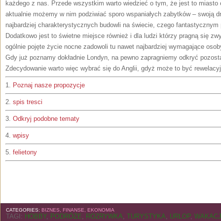
każdego z nas. Przede wszystkim warto wiedzieć o tym, że jest to miasto o
aktualnie możemy w nim podziwiać sporo wspaniałych zabytków – swoją drog
najbardziej charakterystycznych budowli na świecie, czego fantastyczny
Dodatkowo jest to świetne miejsce również i dla ludzi którzy pragną się zw
ogólnie pojęte życie nocne zadowoli tu nawet najbardziej wymagające osob
Gdy już poznamy dokładnie Londyn, na pewno zapragniemy odkryć pozostał
Zdecydowanie warto więc wybrać się do Anglii, gdyż może to być rewelacy
1.
Poznaj nasze propozycje
2.
spis tresci
3.
Odkryj podobne tematy
4.
wpisy
5.
felietony
CATEGORIES:
BIZNES, FINANSE, EKONOMIA
TAGI:
HOBBY
,
PODRÓŻE
,
ROZRYWKA
,
TURYSTYKA
,
URLOP
,
WAKAC