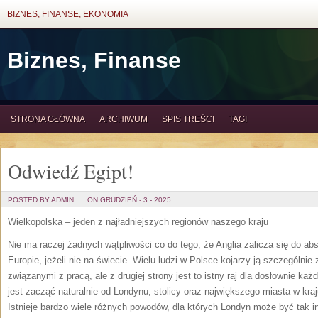
BIZNES, FINANSE, EKONOMIA
Biznes, Finanse
STRONA GŁÓWNA
ARCHIWUM
SPIS TREŚCI
TAGI
Odwiedź Egipt!
POSTED BY ADMIN
ON GRUDZIEŃ - 3 - 2025
Wielkopolska – jeden z najładniejszych regionów naszego kraju
Nie ma raczej żadnych wątpliwości co do tego, że Anglia zalicza się do ab
Europie, jeżeli nie na świecie. Wielu ludzi w Polsce kojarzy ją szczególni
związanymi z pracą, ale z drugiej strony jest to istny raj dla dosłownie każd
jest zacząć naturalnie od Londynu, stolicy oraz największego miasta w kraj
Istnieje bardzo wiele różnych powodów, dla których Londyn może być tak 