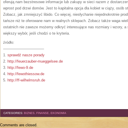
oferują nam bezstresowe informacje lub zakupy w sieci razem z dostarcz
wprost pod drzwi domów. Jest to kapitalna opcja dla kobiet w ciąży, osób s
Zobacz, jak zmniejszyć libido. Co więcej, niesłychanie niejednokrotnie pr
tańsze niż te oferowane nam w realnych sklepach. Zobacz także waga wielo
ostatnich nie zawsze możemy odkryć interesujące nas rozmiary i wzory, a 
większy wybór, jeśli chodzi o te kryteria.
źródło:
———————————
1.
sprawdź nasze porady
2.
http://feuerzauber-mueggelsee.de
3.
http://fewo-9.de
4.
http://fewothiessow.de
5.
http://ff-wilhelmsruh.de
CATEGORIES:
BIZNES, FINANSE, EKONOMIA
Comments are closed.