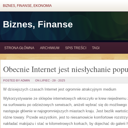
BIZNES, FINANSE, EKONOMIA
Biznes, Finanse
STRONA GŁÓWNA
ARCHIWUM
SPIS TREŚCI
TAGI
Obecnie Internet jest niesłychanie p
POSTED BY ADMIN
ON LIPIEC - 29 - 2025
W dzisiejszych czasach Internet jest ogromnie atrakcyjnym medium
Wykorzystywanie ze sklepów internetowych wkroczyło w krew niejednemu 
na surfowaniu po odzieżowych serwisach, aniżeli wybrać się do możliwego
następuje głównie w najogromniejszych miastach kraju. Jest bezlik wartoś
różne towary. Przede wszystkim, jest to niesamowicie komfortowe rozstrzy
nakładać makijażu i stać w kilometrowych korkach, by dojechać do galerii