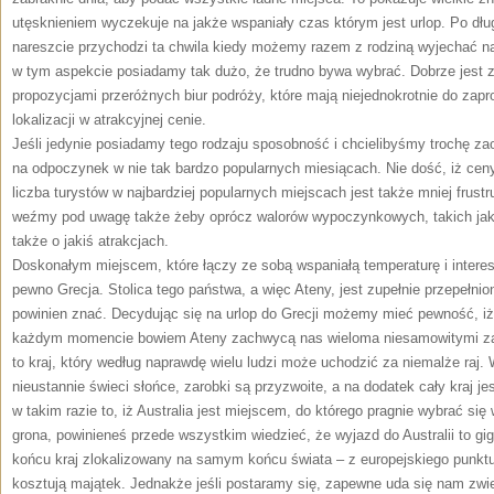
utęsknieniem wyczekuje na jakże wspaniały czas którym jest urlop. Po dłu
nareszcie przychodzi ta chwila kiedy możemy razem z rodziną wyjechać n
w tym aspekcie posiadamy tak dużo, że trudno bywa wybrać. Dobrze jest 
propozycjami przeróżnych biur podróży, które mają niejednokrotnie do zap
lokalizacji w atrakcyjnej cenie.
Jeśli jedynie posiadamy tego rodzaju sposobność i chcielibyśmy trochę za
na odpoczynek w nie tak bardzo popularnych miesiącach. Nie dość, iż cen
liczba turystów w najbardziej popularnych miejscach jest także mniej frust
weźmy pod uwagę także żeby oprócz walorów wypoczynkowych, takich jak
także o jakiś atrakcjach.
Doskonałym miejscem, które łączy ze sobą wspaniałą temperaturę i interes
pewno Grecja. Stolica tego państwa, a więc Ateny, jest zupełnie przepełnio
powinien znać. Decydując się na urlop do Grecji możemy mieć pewność, iż
każdym momencie bowiem Ateny zachwycą nas wieloma niesamowitymi zab
to kraj, który według naprawdę wielu ludzi może uchodzić za niemalże raj.
nieustannie świeci słońce, zarobki są przyzwoite, a na dodatek cały kraj j
w takim razie to, iż Australia jest miejscem, do którego pragnie wybrać się
grona, powinieneś przede wszystkim wiedzieć, że wyjazd do Australii to g
końcu kraj zlokalizowany na samym końcu świata – z europejskiego punktu 
kosztują majątek. Jednakże jeśli postaramy się, zapewne uda się nam zwie