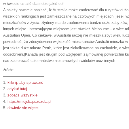
w świecie ustalić dla siebie jakiś cel!
A należy otwarcie napisać, iż Australia może zaoferować dla turystów dużo 
wszelkich rankingach jest zamieszczane na czołowych miejscach, jeżeli w
mieszkańców z życia. Sydney ma do zaoferowania bardzo dużo zabytków, n
innych miejsc. Interesującym miejscem jest również Melbourne – a więc mi
Australian Open. Co ciekawe, w Australii raczej nie mieszka zbyt wielu lud
powiedzieć, że zdecydowana większość mieszkańców Australii mieszka w
jest także duże miasto Perth, które jest zlokalizowane na zachodzie, a wi
odosobnieni.|Kanada jest drugim pod względem zajmowanej powierzchni k
nas zaoferować całe mnóstwo niesamowitych widoków oraz innych
źródło:
———————————
1.
kliknij, aby sprawdzić
2.
artykuł tutaj
3.
zobacz wszystkie
4.
https://miejskapszczola.pl
5.
dowiedz się więcej