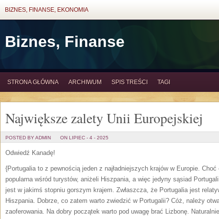
BIZNES, FINANSE, EKONOMIA
Biznes, Finanse
STRONA GŁÓWNA
ARCHIWUM
SPIS TREŚCI
TAGI
Największe zalety Unii Europejskiej
POSTED BY ADMIN
ON LIPIEC - 4 - 2025
Odwiedź Kanadę!
{Portugalia to z pewnością jeden z najładniejszych krajów w Europie. Choć o
popularna wśród turystów, aniżeli Hiszpania, a więc jedyny sąsiad Portugalii
jest w jakimś stopniu gorszym krajem. Zwłaszcza, że Portugalia jest relaty
Hiszpania. Dobrze, co zatem warto zwiedzić w Portugalii? Cóż, należy otwa
zaoferowania. Na dobry początek warto pod uwagę brać Lizbonę. Naturalnie