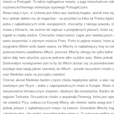
miasto w Portugalii. To także najbogatsze miasto, a jego mieszkańcom zd
rozpowszechnionego stereotypu typowego Portugalczyka.
Mowa tutaj o tym, iż Lizbona jest kilka razy bardziej bogata, aniżeli inne re
lecz jednak daleko mu do bogactwa – na przykład za kilka lat Polska będzie
jedna z najładniejszych stolic europejskich, chociażby z takiego powodu, iż
mowa o klimacie, nie można nie napisać o przepięknych plażach, które są
kąpieli w ciepłej wodzie. Chociażby miejscowość Lagos jest rewelacyjny
warto wspomnieć o słynnym mieście Porto. Porto to piękne miasto, które jes
oryginalne.|Wiele osób nawet uważa, że Włochy to najładniejszy kraj na świ
powszechnemu uwielbieniu Włoch, przecież Włochy oferują nie tylko ładne 
także dały nam artystów, pyszne jedzenie albo szybkie auta. Warto jednak s
Doskonałym rozwiązaniem jest to by do Włoch dostać się za pośrednictwem l
każdego dnia latają jakieś samoloty do Włoch – przede wszystkim chodzi 
oraz Mediolan warto na początku zwiedzić.
Chociaż akurat Mediolan bardzo często zbiera negatywne opinie, a więc 
startowym jest Rzym – jedno z najwspanialszych miast w Europie. Warto r
niesamowicie klimatycznym miastem, idealnym dla romantyków. Bardzo do
regionie Toskania. Oczywiście chodzi o wspaniałą Florencję, która jest raj
nie zwiedzić Pizy, zwłaszcza Krzywej Wieży, ale również warta uwagi jest S
jednak jednym z najładniejszych miejsc na świecie. Generalnie Włochy mają
zabraknie dnia, aby podać wszystkie ładne miejsca. To pokazuje wielkie zn