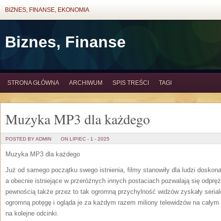
BIZNES, FINANSE, EKONOMIA
Biznes, Finanse
STRONA GŁÓWNA
ARCHIWUM
SPIS TREŚCI
TAGI
Muzyka MP3 dla każdego
POSTED BY ADMIN
ON LIPIEC - 1 - 2025
Muzyka MP3 dla każdego
Już od samego początku swego istnienia, filmy stanowiły dla ludzi doskona
a obecnie istniejące w przeróżnych innych postaciach pozwalają się odpręż
pewnością także przez to tak ogromną przychylność widzów zyskały seriale
ogromną potęgę i ogląda je za każdym razem miliony telewidzów na całym 
na kolejne odcinki.