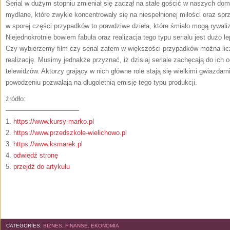
Serial w dużym stopniu zmieniał się zaczął na stałe gościć w naszych dom
mydlane, które zwykle koncentrowały się na niespełnionej miłości oraz sprz
w sporej części przypadków to prawdziwe dzieła, które śmiało mogą rywal
Niejednokrotnie bowiem fabuła oraz realizacja tego typu serialu jest dużo 
Czy wybierzemy film czy serial zatem w większości przypadków można licz
realizację. Musimy jednakże przyznać, iż dzisiaj seriale zachęcają do ich 
telewidzów. Aktorzy grający w nich główne role stają się wielkimi gwiazdami
powodzeniu pozwalają na długoletnią emisję tego typu produkcji.
źródło:
———————————
1.
https://www.kursy-marko.pl
2.
https://www.przedszkole-wielichowo.pl
3.
https://www.ksmarek.pl
4.
odwiedź stronę
5.
przejdź do artykułu
CATEGORIES:
BIZNES, FINANSE, EKONOMIA