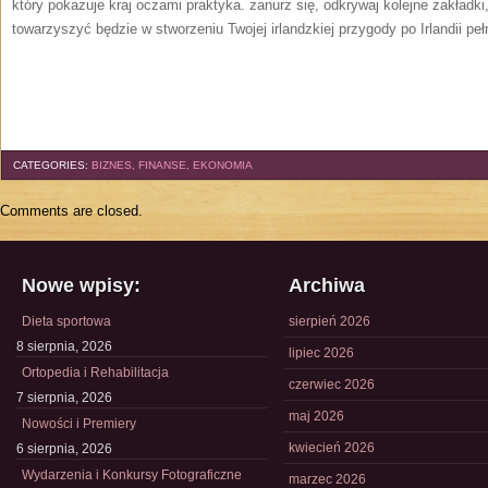
który pokazuje kraj oczami praktyka. zanurz się, odkrywaj kolejne zakładki, 
towarzyszyć będzie w stworzeniu Twojej irlandzkiej przygody po Irlandii peł
CATEGORIES:
BIZNES, FINANSE, EKONOMIA
Comments are closed.
Nowe wpisy:
Archiwa
Dieta sportowa
sierpień 2026
8 sierpnia, 2026
lipiec 2026
Ortopedia i Rehabilitacja
czerwiec 2026
7 sierpnia, 2026
maj 2026
Nowości i Premiery
kwiecień 2026
6 sierpnia, 2026
Wydarzenia i Konkursy Fotograficzne
marzec 2026