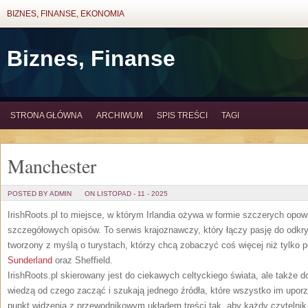
BIZNES, FINANSE, EKONOMIA
Biznes, Finanse
STRONA GŁÓWNA
ARCHIWUM
SPIS TREŚCI
TAGI
Manchester
POSTED BY ADMIN
ON LISTOPAD - 11 - 2025
IrishRoots.pl to miejsce, w którym Irlandia ożywa w formie szczerych opow
szczegółowych opisów. To serwis krajoznawczy, który łączy pasję do odkryw
tworzony z myślą o turystach, którzy chcą zobaczyć coś więcej niż tylko p
Sunderland
oraz Sheffield.
IrishRoots.pl skierowany jest do ciekawych celtyckiego świata, ale także d
wiedzą od czego zacząć i szukają jednego źródła, które wszystko im uporz
punkt widzenia z przewodnikowym układem treści tak, aby każdy czytelni