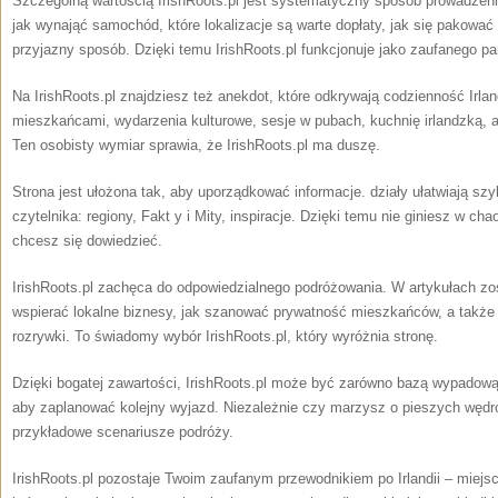
Szczególną wartością IrishRoots.pl jest systematyczny sposób prowadzenia
jak wynająć samochód, które lokalizacje są warte dopłaty, jak się pakowa
przyjazny sposób. Dzięki temu IrishRoots.pl funkcjonuje jako zaufanego par
Na IrishRoots.pl znajdziesz też anekdot, które odkrywają codzienność Irlan
mieszkańcami, wydarzenia kulturowe, sesje w pubach, kuchnię irlandzką, a
Ten osobisty wymiar sprawia, że IrishRoots.pl ma duszę.
Strona jest ułożona tak, aby uporządkować informacje. działy ułatwiają szy
czytelnika: regiony, Fakt y i Mity, inspiracje. Dzięki temu nie giniesz w cha
chcesz się dowiedzieć.
IrishRoots.pl zachęca do odpowiedzialnego podróżowania. W artykułach zos
wspierać lokalne biznesy, jak szanować prywatność mieszkańców, a także ja
rozrywki. To świadomy wybór IrishRoots.pl, który wyróżnia stronę.
Dzięki bogatej zawartości, IrishRoots.pl może być zarówno bazą wypadową
aby zaplanować kolejny wyjazd. Niezależnie czy marzysz o pieszych wędró
przykładowe scenariusze podróży.
IrishRoots.pl pozostaje Twoim zaufanym przewodnikiem po Irlandii – miejs