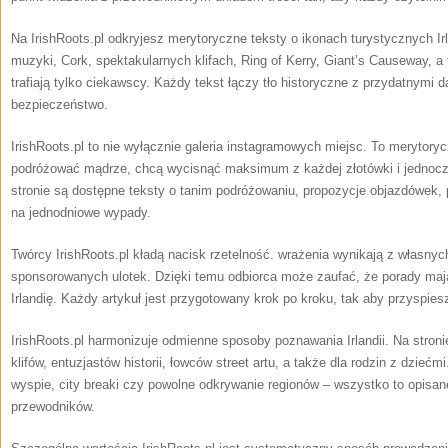
Na IrishRoots.pl odkryjesz merytoryczne teksty o ikonach turystycznych Irland
muzyki, Cork, spektakularnych klifach, Ring of Kerry, Giant’s Causeway, a
trafiają tylko ciekawscy. Każdy tekst łączy tło historyczne z przydatnymi d
bezpieczeństwo.
IrishRoots.pl to nie wyłącznie galeria instagramowych miejsc. To merytory
podróżować mądrze, chcą wycisnąć maksimum z każdej złotówki i jednocz
stronie są dostępne teksty o tanim podróżowaniu, propozycje objazdówek,
na jednodniowe wypady.
Twórcy IrishRoots.pl kładą nacisk rzetelność. wrażenia wynikają z własnyc
sponsorowanych ulotek. Dzięki temu odbiorca może zaufać, że porady mają
Irlandię. Każdy artykuł jest przygotowany krok po kroku, tak aby przyspies
IrishRoots.pl harmonizuje odmienne sposoby poznawania Irlandii. Na stroni
klifów, entuzjastów historii, łowców street artu, a także dla rodzin z dziećm
wyspie, city breaki czy powolne odkrywanie regionów – wszystko to opisan
przewodników.