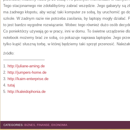
Tego stacjonarnego nie zdołalibyśmy zabrać wszędzie. Jego gabaryty są zby
ma żadnego kłopotu, aby wziąć taki komputer ze sobą, by uruchomić go do
szkole. W żadnym razie nie potrzeba zasilania, by laptopy mogły działać.
to jest bardzo wygodne rozwiązanie. Wobec tego również dużo osób decyduj
Co poniektórzy używają go w pracy, inni w domu. To świetne urządzenie dla
notebook możemy brać ze sobą, co pokazuje naprawa laptopów. Jego przen
tylko kupić słuszną torbę, w której będziemy taki sprzęt przenosić. Należ
źródło:
———————————
1.
http://juliane-arning.de
2.
http://jumpers-home.de
3.
http://kaim-enterprise.de
4.
tutaj
5.
http://kaleidophonia.de
CATEGORIES:
BIZNES, FINANSE, EKONOMIA