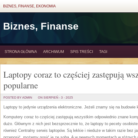
BIZNES, FINANSE, EKONOMIA
Biznes, Finanse
STRONA GŁÓWNA
ARCHIWUM
SPIS TREŚCI
TAGI
Laptopy coraz to częściej zastępują ws
popularne
POSTED BY ADMIN
ON SIERPIEŃ - 3 - 2025
Laptopy to jedynie urządzenia elektroniczne. Jeżeli znamy się na budowie
Komputery coraz to częściej zastępują wszystkim odpowiednio znane komp
dużo. Głównym z nich jest bezsprzecznie to, że laptopy to pecety osobiste
również Centralny serwis laptopów. Są lekkie i nieduże w takim razie bez
przenosić, możemy nosić je ze sobą. A w pewnych momentach w różnych 