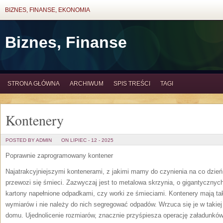
BIZNES, FINANSE, EKONOMIA
Biznes, Finanse
STRONA GŁÓWNA
ARCHIWUM
SPIS TREŚCI
TAGI
Kontenery
POSTED BY ADMIN
ON LIPIEC - 12 - 2025
Poprawnie zaprogramowany kontener
Najatrakcyjniejszymi kontenerami, z jakimi mamy do czynienia na co dzień
przewozi się śmieci. Zazwyczaj jest to metalowa skrzynia, o gigantycznych
kartony napełnione odpadkami, czy worki ze śmieciami. Kontenery mają tak
wymiarów i nie należy do nich segregować odpadów. Wrzuca się je w takiej 
domu. Ujednolicenie rozmiarów, znacznie przyśpiesza operację załadunków