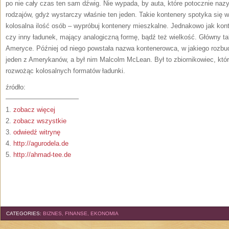
po nie cały czas ten sam dźwig. Nie wypada, by auta, które potocznie na
rodzajów, gdyż wystarczy właśnie ten jeden. Takie kontenery spotyka się 
kolosalna ilość osób – wypróbuj kontenery mieszkalne. Jednakowo jak konte
czy inny ładunek, mający analogiczną formę, bądź też wielkość. Główny t
Ameryce. Później od niego powstała nazwa kontenerowca, w jakiego rozbu
jeden z Amerykanów, a był nim Malcolm McLean. Był to zbiornikowiec, któ
rozwożąc kolosalnych formatów ładunki.
źródło:
———————————
1.
zobacz więcej
2.
zobacz wszystkie
3.
odwiedź witrynę
4.
http://agurodela.de
5.
http://ahmad-tee.de
CATEGORIES:
BIZNES, FINANSE, EKONOMIA