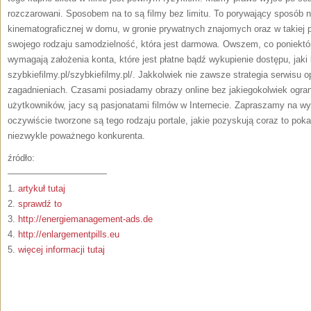
rozczarowani. Sposobem na to są filmy bez limitu. To porywający sposób 
kinematograficznej w domu, w gronie prywatnych znajomych oraz w takiej po
swojego rodzaju samodzielność, która jest darmowa. Owszem, co poniektór
wymagają założenia konta, które jest płatne bądź wykupienie dostępu, jak
szybkiefilmy.pl/szybkiefilmy.pl/. Jakkolwiek nie zawsze strategia serwisu o
zagadnieniach. Czasami posiadamy obrazy online bez jakiegokolwiek ograni
użytkowników, jacy są pasjonatami filmów w Internecie. Zapraszamy na wyp
oczywiście tworzone są tego rodzaju portale, jakie pozyskują coraz to pok
niezwykle poważnego konkurenta.
źródło:
———————————
1.
artykuł tutaj
2.
sprawdź to
3.
http://energiemanagement-ads.de
4.
http://enlargementpills.eu
5.
więcej informacji tutaj