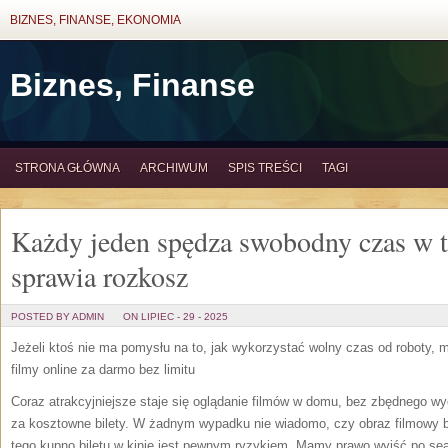
BIZNES, FINANSE, EKONOMIA
Biznes, Finanse
STRONA GŁÓWNA
ARCHIWUM
SPIS TREŚCI
TAGI
Każdy jeden spędza swobodny czas w t
sprawia rozkosz
POSTED BY ADMIN
ON LIPIEC - 29 - 2025
Jeżeli ktoś nie ma pomysłu na to, jak wykorzystać wolny czas od roboty, m
filmy online za darmo bez limitu
Coraz atrakcyjniejsze staje się oglądanie filmów w domu, bez zbędnego wy
za kosztowne bilety. W żadnym wypadku nie wiadomo, czy obraz filmowy 
tego kupno biletu w kinie jest pewnym ryzykiem. Mamy prawo wyjść po sean