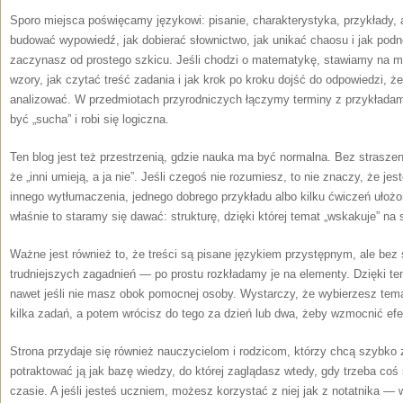
Sporo miejsca poświęcamy językowi: pisanie, charakterystyka, przykłady, 
budować wypowiedź, jak dobierać słownictwo, jak unikać chaosu i jak podno
zaczynasz od prostego szkicu. Jeśli chodzi o matematykę, stawiamy na m
wzory, jak czytać treść zadania i jak krok po kroku dojść do odpowiedzi, 
analizować. W przedmiotach przyrodniczych łączymy terminy z przykładami
być „sucha” i robi się logiczna.
Ten blog jest też przestrzenią, gdzie nauka ma być normalna. Bez strasze
że „inni umieją, a ja nie”. Jeśli czegoś nie rozumiesz, to nie znaczy, że j
innego wytłumaczenia, jednego dobrego przykładu albo kilku ćwiczeń ułożo
właśnie to staramy się dawać: strukturę, dzięki której temat „wskakuje” na
Ważne jest również to, że treści są pisane językiem przystępnym, ale bez
trudniejszych zagadnień — po prostu rozkładamy je na elementy. Dzięki t
nawet jeśli nie masz obok pomocnej osoby. Wystarczy, że wybierzesz tema
kilka zadań, a potem wrócisz do tego za dzień lub dwa, żeby wzmocnić efe
Strona przydaje się również nauczycielom i rodzicom, którzy chcą szybko
potraktować ją jak bazę wiedzy, do której zaglądasz wtedy, gdy trzeba coś
czasie. A jeśli jesteś uczniem, możesz korzystać z niej jak z notatnika 