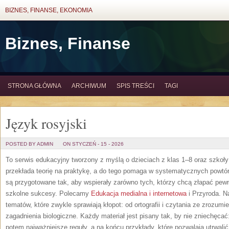
BIZNES, FINANSE, EKONOMIA
Biznes, Finanse
STRONA GŁÓWNA
ARCHIWUM
SPIS TREŚCI
TAGI
Język rosyjski
POSTED BY ADMIN
ON STYCZEŃ - 15 - 2026
To serwis edukacyjny tworzony z myślą o dzieciach z klas 1–8 oraz szkoły 
przekłada teorię na praktykę, a do tego pomaga w systematycznych powtór
są przygotowane tak, aby wspierały zarówno tych, którzy chcą złapać pewno
szkolne sukcesy. Polecamy
Edukacja medialna i internetowa
i Przyroda. N
tematów, które zwykle sprawiają kłopot: od ortografii i czytania ze zrozumi
zagadnienia biologiczne. Każdy materiał jest pisany tak, by nie zniechęcać:
potem najważniejsze reguły, a na końcu przykłady, które pozwalają utrwalić