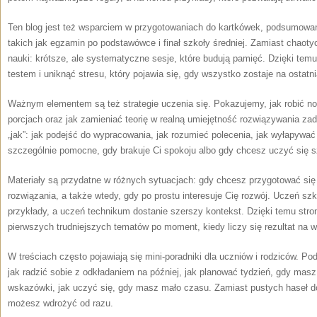
Ten blog jest też wsparciem w przygotowaniach do kartkówek, podsumowa
takich jak egzamin po podstawówce i finał szkoły średniej. Zamiast chaot
nauki: krótsze, ale systematyczne sesje, które budują pamięć. Dzięki temu 
testem i uniknąć stresu, który pojawia się, gdy wszystko zostaje na ostatni
Ważnym elementem są też strategie uczenia się. Pokazujemy, jak robić not
porcjach oraz jak zamieniać teorię w realną umiejętność rozwiązywania zada
„jak”: jak podejść do wypracowania, jak rozumieć polecenia, jak wyłapywać 
szczególnie pomocne, gdy brakuje Ci spokoju albo gdy chcesz uczyć się s
Materiały są przydatne w różnych sytuacjach: gdy chcesz przygotować się 
rozwiązania, a także wtedy, gdy po prostu interesuje Cię rozwój. Uczeń sz
przykłady, a uczeń technikum dostanie szerszy kontekst. Dzięki temu stro
pierwszych trudniejszych tematów po moment, kiedy liczy się rezultat na
W treściach często pojawiają się mini-poradniki dla uczniów i rodziców. 
jak radzić sobie z odkładaniem na później, jak planować tydzień, gdy mas
wskazówki, jak uczyć się, gdy masz mało czasu. Zamiast pustych haseł dos
możesz wdrożyć od razu.