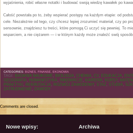
wyjaśnienia, robić własne notatki i budować swoją wiedzę kawałek po kawa
Całość powstała po to, żeby wspierać postępy na każdym etapie: od podsta
cele. Niezależnie od tego, czy chcesz lepiej zrozumieć materiał, czy po pr
sensownie, znajdziesz tu treści, które pomogą Ci uczyć się pewniej. To m
wsparciem, a nie ciężarem — i w którym każdy może znaleźć swój sposób
CATEGORIES:
BIZNES, FINANSE, EKONOMIA
TAGI:
BADANIA NAUKOWE
,
BIOLOGIA
,
CHEMIA
,
CV
,
EDUKACJA
,
ENT
GEOGRAFIA
,
HUMANISTYKA
,
INNOWACJE
,
KARIERA
,
KURSY
,
MATE
PRAKTYKI
,
REKRUTACJA
,
ROZWÓJ ZAWODOWY
,
STAŻ
,
STUDIA
,
SZK
ZATRUDNIENIE
,
ZAWODY
Comments are closed.
Nowe wpisy:
Archiwa