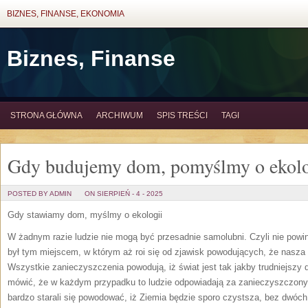
BIZNES, FINANSE, EKONOMIA
Biznes, Finanse
STRONA GŁÓWNA
ARCHIWUM
SPIS TREŚCI
TAGI
Gdy budujemy dom, pomyślmy o ekolo
POSTED BY ADMIN
ON SIERPIEŃ - 4 - 2025
Gdy stawiamy dom, myślmy o ekologii
W żadnym razie ludzie nie mogą być przesadnie samolubni. Czyli nie powi
był tym miejscem, w którym aż roi się od zjawisk powodujących, że nasza
Wszystkie zanieczyszczenia powodują, iż świat jest tak jakby trudniejszy
mówić, że w każdym przypadku to ludzie odpowiadają za zanieczyszczony 
bardzo starali się powodować, iż Ziemia będzie sporo czystsza, bez dwóc