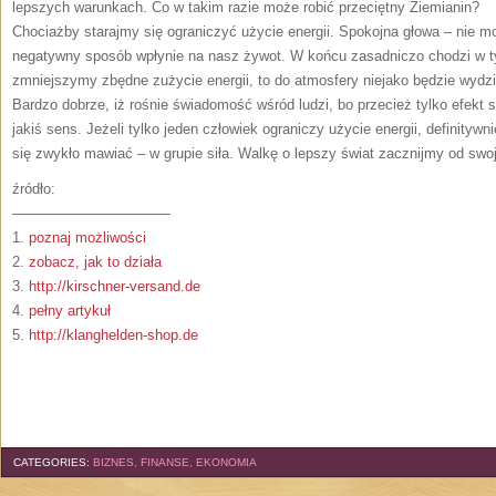
lepszych warunkach. Co w takim razie może robić przeciętny Ziemianin?
Chociażby starajmy się ograniczyć użycie energii. Spokojna głowa – nie m
negatywny sposób wpłynie na nasz żywot. W końcu zasadniczo chodzi w ty
zmniejszymy zbędne zużycie energii, to do atmosfery niejako będzie wydz
Bardzo dobrze, iż rośnie świadomość wśród ludzi, bo przecież tylko efekt s
jakiś sens. Jeżeli tylko jeden człowiek ograniczy użycie energii, definitywni
się zwykło mawiać – w grupie siła. Walkę o lepszy świat zacznijmy od swo
źródło:
———————————
1.
poznaj możliwości
2.
zobacz, jak to działa
3.
http://kirschner-versand.de
4.
pełny artykuł
5.
http://klanghelden-shop.de
CATEGORIES:
BIZNES, FINANSE, EKONOMIA