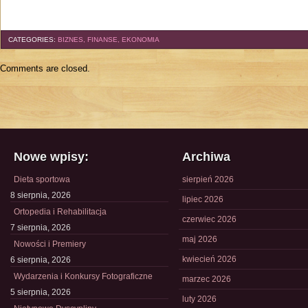
CATEGORIES:
BIZNES, FINANSE, EKONOMIA
Comments are closed.
Nowe wpisy:
Archiwa
Dieta sportowa
sierpień 2026
8 sierpnia, 2026
lipiec 2026
Ortopedia i Rehabilitacja
czerwiec 2026
7 sierpnia, 2026
maj 2026
Nowości i Premiery
kwiecień 2026
6 sierpnia, 2026
Wydarzenia i Konkursy Fotograficzne
marzec 2026
5 sierpnia, 2026
luty 2026