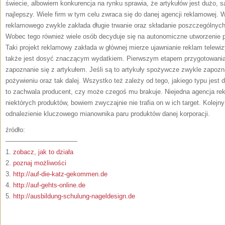
świecie, albowiem konkurencja na rynku sprawia, że artykułów jest dużo, 
najlepszy. Wiele firm w tym celu zwraca się do danej agencji reklamowej. 
reklamowego zwykle zakłada długie trwanie oraz składanie poszczególnyc
Wobec tego również wiele osób decyduje się na autonomiczne utworzenie pr
Taki projekt reklamowy zakłada w głównej mierze ujawnianie reklam telewi
także jest dosyć znaczącym wydatkiem. Pierwszym etapem przygotowania 
zapoznanie się z artykułem. Jeśli są to artykuły spożywcze zwykle zapozn
pożywieniu oraz tak dalej. Wszystko też zależy od tego, jakiego typu jest da
to zachwala producent, czy może czegoś mu brakuje. Niejedna agencja re
niektórych produktów, bowiem zwyczajnie nie trafia on w ich target. Kolejn
odnalezienie kluczowego mianownika paru produktów danej korporacji.
źródło:
———————————
1.
zobacz, jak to działa
2.
poznaj możliwości
3.
http://auf-die-katz-gekommen.de
4.
http://auf-gehts-online.de
5.
http://ausbildung-schulung-nageldesign.de