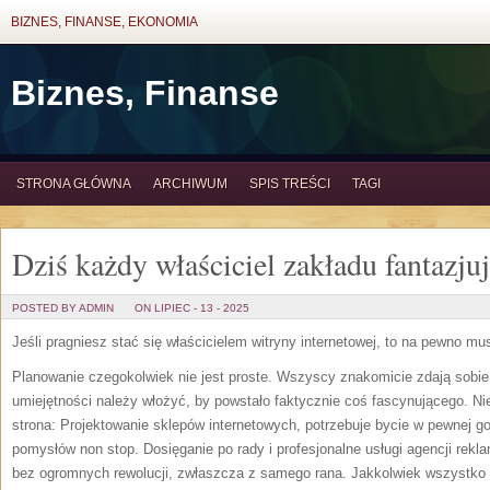
BIZNES, FINANSE, EKONOMIA
Biznes, Finanse
STRONA GŁÓWNA
ARCHIWUM
SPIS TREŚCI
TAGI
Dziś każdy właściciel zakładu fantazju
POSTED BY ADMIN
ON LIPIEC - 13 - 2025
Jeśli pragniesz stać się właścicielem witryny internetowej, to na pewno m
Planowanie czegokolwiek nie jest proste. Wszyscy znakomicie zdają sobie s
umiejętności należy włożyć, by powstało faktycznie coś fascynującego. N
strona: Projektowanie sklepów internetowych, potrzebuje bycie w pewnej g
pomysłów non stop. Dosięganie po rady i profesjonalne usługi agencji rekl
bez ogromnych rewolucji, zwłaszcza z samego rana. Jakkolwiek wszystko