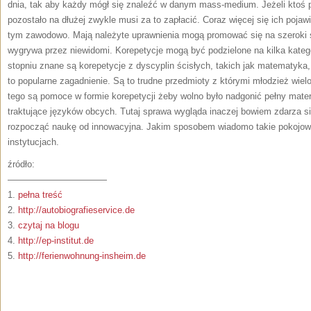
dnia, tak aby każdy mógł się znaleźć w danym mass-medium. Jeżeli ktoś p
pozostało na dłużej zwykle musi za to zapłacić. Coraz więcej się ich poja
tym zawodowo. Mają należyte uprawnienia mogą promować się na szeroki s
wygrywa przez niewidomi. Korepetycje mogą być podzielone na kilka kate
stopniu znane są korepetycje z dyscyplin ścisłych, takich jak matematyka, 
to popularne zagadnienie. Są to trudne przedmioty z którymi młodzież wielo
tego są pomoce w formie korepetycji żeby wolno było nadgonić pełny materi
traktujące języków obcych. Tutaj sprawa wygląda inaczej bowiem zdarza si
rozpocząć naukę od innowacyjna. Jakim sposobem wiadomo takie pokojowe 
instytucjach.
źródło:
———————————
1.
pełna treść
2.
http://autobiografieservice.de
3.
czytaj na blogu
4.
http://ep-institut.de
5.
http://ferienwohnung-insheim.de