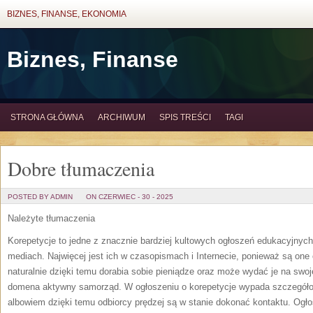
BIZNES, FINANSE, EKONOMIA
Biznes, Finanse
STRONA GŁÓWNA
ARCHIWUM
SPIS TREŚCI
TAGI
Dobre tłumaczenia
POSTED BY ADMIN
ON CZERWIEC - 30 - 2025
Należyte tłumaczenia
Korepetycje to jedne z znacznie bardziej kultowych ogłoszeń edukacyjnych
mediach. Najwięcej jest ich w czasopismach i Internecie, ponieważ są one
naturalnie dzięki temu dorabia sobie pieniądze oraz może wydać je na swoj
domena aktywny samorząd. W ogłoszeniu o korepetycje wypada szczegółow
albowiem dzięki temu odbiorcy prędzej są w stanie dokonać kontaktu. Ogło