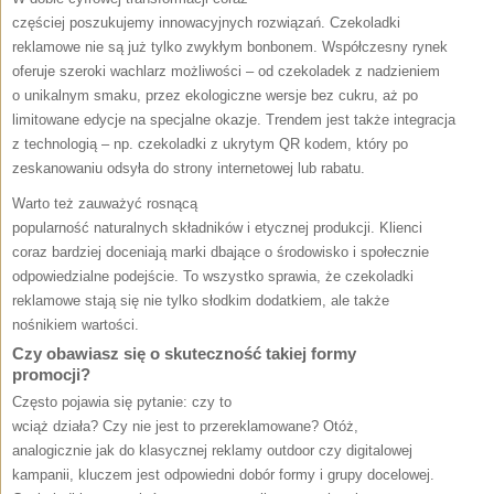
częściej poszukujemy innowacyjnych rozwiązań. Czekoladki
reklamowe nie są już tylko zwykłym bonbonem. Współczesny rynek
oferuje szeroki wachlarz możliwości – od czekoladek z nadzieniem
o unikalnym smaku, przez ekologiczne wersje bez cukru, aż po
limitowane edycje na specjalne okazje. Trendem jest także integracja
z technologią – np. czekoladki z ukrytym QR kodem, który po
zeskanowaniu odsyła do strony internetowej lub rabatu.
Warto też zauważyć rosnącą
popularność naturalnych składników i etycznej produkcji. Klienci
coraz bardziej doceniają marki dbające o środowisko i społecznie
odpowiedzialne podejście. To wszystko sprawia, że czekoladki
reklamowe stają się nie tylko słodkim dodatkiem, ale także
nośnikiem wartości.
Czy obawiasz się o skuteczność takiej formy
promocji?
Często pojawia się pytanie: czy to
wciąż działa? Czy nie jest to przereklamowane? Otóż,
analogicznie jak do klasycznej reklamy outdoor czy digitalowej
kampanii, kluczem jest odpowiedni dobór formy i grupy docelowej.