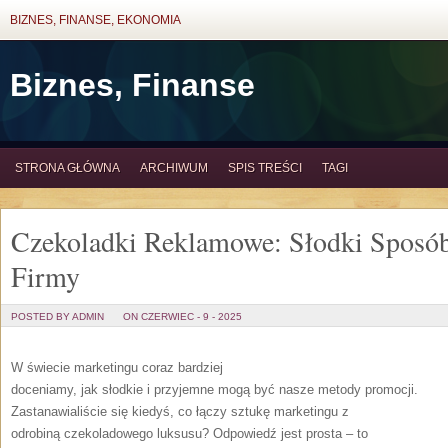
BIZNES, FINANSE, EKONOMIA
Biznes, Finanse
STRONA GŁÓWNA
ARCHIWUM
SPIS TREŚCI
TAGI
Czekoladki Reklamowe: Słodki Sposób
Firmy
POSTED BY ADMIN
ON CZERWIEC - 9 - 2025
W świecie marketingu coraz bardziej
doceniamy, jak słodkie i przyjemne mogą być nasze metody promocji.
Zastanawialiście się kiedyś, co łączy sztukę marketingu z
odrobiną czekoladowego luksusu? Odpowiedź jest prosta – to