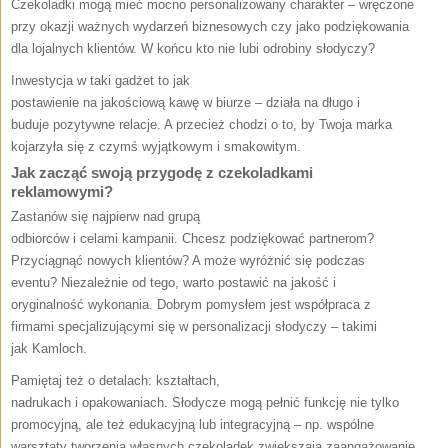
Czekoladki mogą mieć mocno personalizowany charakter – wręczone
przy okazji ważnych wydarzeń biznesowych czy jako podziękowania
dla lojalnych klientów. W końcu kto nie lubi odrobiny słodyczy?
Inwestycja w taki gadżet to jak
postawienie na jakościową kawę w biurze – działa na długo i
buduje pozytywne relacje. A przecież chodzi o to, by Twoja marka
kojarzyła się z czymś wyjątkowym i smakowitym.
Jak zacząć swoją przygodę z czekoladkami
reklamowymi?
Zastanów się najpierw nad grupą
odbiorców i celami kampanii. Chcesz podziękować partnerom?
Przyciągnąć nowych klientów? A może wyróżnić się podczas
eventu? Niezależnie od tego, warto postawić na jakość i
oryginalność wykonania. Dobrym pomysłem jest współpraca z
firmami specjalizującymi się w personalizacji słodyczy – takimi
jak Kamloch.
Pamiętaj też o detalach: kształtach,
nadrukach i opakowaniach. Słodycze mogą pełnić funkcję nie tylko
promocyjną, ale też edukacyjną lub integracyjną – np. wspólne
warsztaty tworzenia własnych czekoladek zwiększają zaangażowanie