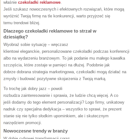
właśnie
czekoladki reklamowe
.
Jeśli szukasz nowoczesnych i efektownych rozwiązań, które mogą
wyróżnić Twoją firmę na tle konkurencji, warto przyjrzeć się
temu trendowi bliżej.
Dlaczego czekoladki reklamowe to strzał w
dziesiątkę?
Wyobraź sobie sytuację – wręczasz
klientowi eleganckie, personalizowane czekoladki podczas konferencji
albo na wydarzeniu branżowym. To jak podanie mu małego kawałka
szczęścia, które zostaje w pamięci na dłużej. Podobnie jak
dobrze dobrana strategia marketingowa, czekoladki mogą działać na
zmysły i budować pozytywne skojarzenia z Twoją marką.
To trochę jak dobry jazz – powoli
rozbudza zainteresowanie i sprawia, że ludzie chcą więcej. A co
jeśli dodamy do tego element personalizacji? Logo firmy, unikatowy
nadruk czy specjalna dedykacja – wszystko to sprawi, że prezent
stanie się nie tylko słodkim upominkiem, ale i skutecznym
narzędziem promocji.
Nowoczesne trendy w branży
W dobie cyfrowej transformacji coraz