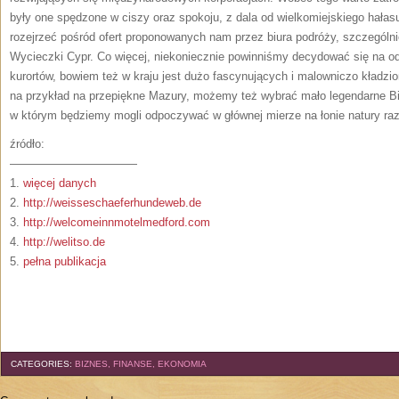
były one spędzone w ciszy oraz spokoju, z dala od wielkomiejskiego hałasu
rozejrzeć pośród ofert proponowanych nam przez biura podróży, szczególn
Wycieczki Cypr. Co więcej, niekoniecznie powinniśmy decydować się na 
kurortów, bowiem też w kraju jest dużo fascynujących i malowniczo kład
na przykład na przepiękne Mazury, możemy też wybrać mało legendarne B
w którym będziemy mogli odpoczywać w głównej mierze na łonie natury r
źródło:
———————————
1.
więcej danych
2.
http://weisseschaeferhundeweb.de
3.
http://welcomeinnmotelmedford.com
4.
http://welitso.de
5.
pełna publikacja
CATEGORIES:
BIZNES, FINANSE, EKONOMIA