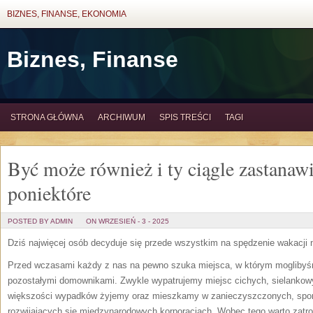
BIZNES, FINANSE, EKONOMIA
Biznes, Finanse
STRONA GŁÓWNA
ARCHIWUM
SPIS TREŚCI
TAGI
Być może również i ty ciągle zastanawi
poniektóre
POSTED BY ADMIN
ON WRZESIEŃ - 3 - 2025
Dziś najwięcej osób decyduje się przede wszystkim na spędzenie wakacji
Przed wczasami każdy z nas na pewno szuka miejsca, w którym mogliby
pozostałymi domownikami. Zwykle wypatrujemy miejsc cichych, sielankowy
większości wypadków żyjemy oraz mieszkamy w zanieczyszczonych, spory
rozwijających się międzynarodowych korporacjach. Wobec tego warto zatr