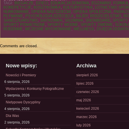
TAGI:
BIEGACZE
,
DZIECI
,
EDUKACJA DOMOWA
,
EGZAMINY
,
FORMUŁ
KOREPETYCJE
,
KOSZYKÓWKA
,
KULTURYSTYKA
,
LOTNICTWO SPO
NURKOWANIE
,
OPIEKA NAD DZIEĆMI
,
OPIEKA SPOŁECZNA
,
PARALO
PŁYWANIE
,
PSYCHOLOGIA DZIECIĘCA
,
RAJDY
,
RODZICIELSTWO
,
RO
SANECZKARSTWO
,
SIATKÓWKA
,
SIŁOWNIA
,
SNOWBOARD
,
SPORTY
SPORTY POWIETRZNE
,
SPORTY WODNE
,
SPORTY ZIMOWE
,
SZKOŁ
RODZINNE
,
WCZESNE WYCHOWANIE
,
WELLNESS
,
ZAJĘCIA DODAT
Comments are closed.
Nowe wpisy:
Archiwa
Nowości i Premiery
sierpień 2026
6 sierpnia, 2026
lipiec 2026
Wydarzenia i Konkursy Fotograficzne
czerwiec 2026
5 sierpnia, 2026
maj 2026
Nietypowe Dyscypliny
kwiecień 2026
4 sierpnia, 2026
Dla Was
marzec 2026
2 sierpnia, 2026
luty 2026