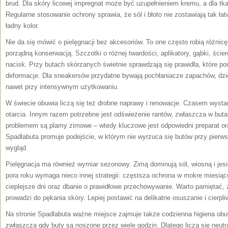
brud. Dla skóry licowej impregnat może być uzupełnieniem kremu, a dla t
Regularne stosowanie ochrony sprawia, że sól i błoto nie zostawiają tak ła
ładny kolor.
Nie da się mówić o pielęgnacji bez akcesoriów. To one często robią różni
porządną konserwacją. Szczotki o różnej twardości, aplikatory, gąbki, ścier
nacisk. Przy butach skórzanych świetnie sprawdzają się prawidła, które po
deformacje. Dla sneakersów przydatne bywają pochłaniacze zapachów, dzi
nawet przy intensywnym użytkowaniu.
W świecie obuwia liczą się też drobne naprawy i renowacje. Czasem wysta
otarcia. Innym razem potrzebne jest odświeżenie rantów, zwłaszcza w but
problemem są plamy zimowe – wtedy kluczowe jest odpowiedni preparat or
Spadlabuta promuje podejście, w którym nie wyrzuca się butów przy pierw
wygląd.
Pielęgnacja ma również wymiar sezonowy. Zimą dominują sól, wiosną i jesi
pora roku wymaga nieco innej strategii: częstsza ochrona w mokre miesiąc
cieplejsze dni oraz dbanie o prawidłowe przechowywanie. Warto pamiętać, że
prowadzi do pękania skóry. Lepiej postawić na delikatne osuszanie i cierpli
Na stronie Spadlabuta ważne miejsce zajmuje także codzienna higiena obuw
zwłaszcza gdy buty są noszone przez wiele godzin. Dlatego liczą się neutral