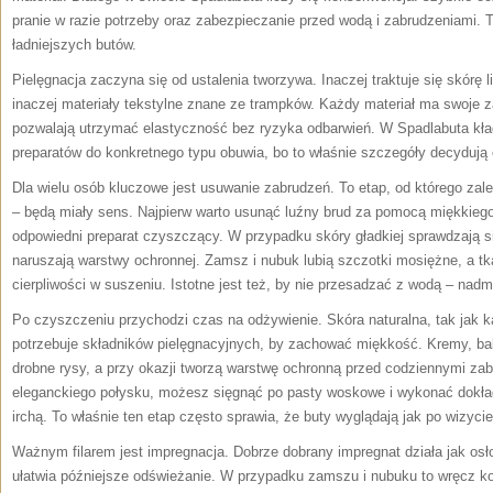
pranie w razie potrzeby oraz zabezpieczanie przed wodą i zabrudzeniami. T
ładniejszych butów.
Pielęgnacja zaczyna się od ustalenia tworzywa. Inaczej traktuje się skórę 
inaczej materiały tekstylne znane ze trampków. Każdy materiał ma swoje z
pozwalają utrzymać elastyczność bez ryzyka odbarwień. W Spadlabuta kł
preparatów do konkretnego typu obuwia, bo to właśnie szczegóły decydują 
Dla wielu osób kluczowe jest usuwanie zabrudzeń. To etap, od którego zale
– będą miały sens. Najpierw warto usunąć luźny brud za pomocą miękkiego
odpowiedni preparat czyszczący. W przypadku skóry gładkiej sprawdzają si
naruszają warstwy ochronnej. Zamsz i nubuk lubią szczotki mosiężne, a tk
cierpliwości w suszeniu. Istotne jest też, by nie przesadzać z wodą – nadm
Po czyszczeniu przychodzi czas na odżywienie. Skóra naturalna, tak jak k
potrzebuje składników pielęgnacyjnych, by zachować miękkość. Kremy, ba
drobne rysy, a przy okazji tworzą warstwę ochronną przed codziennymi zabr
eleganckiego połysku, możesz sięgnąć po pasty woskowe i wykonać dokł
irchą. To właśnie ten etap często sprawia, że buty wyglądają jak po wizyci
Ważnym filarem jest impregnacja. Dobrze dobrany impregnat działa jak osłon
ułatwia późniejsze odświeżanie. W przypadku zamszu i nubuku to wręcz k