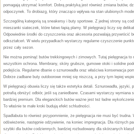
pomagają utrzymać komfort. Dobrą praktyką jest również zmiana butów, d
odpoczynek. To drobiazg, który znacząco wpływa na stan ulubionych model
Szczególną kategorią są sneakersy i buty sportowe. Z jednej strony są cod
mieszanki siateczek, które łatwo łapią plamy. W pielęgnacji liczy się delik
Odpowiednie środki do czyszczenia oraz akcesoria pozwalają przywrócić 
odkształceń. W wielu przypadkach wystarczy regularne czyszczenie punkt
przez cały sezon.
Nie można pominąć butów trekkingowych i zimowych. Tutaj pielęgnacja to n
wszystkim ochrona. Membrany, skóry grubsze, gumowe otoki i solidne p
podejścia. Regularne dbanie o sznurowadła oraz właściwa konserwacja p
Dobrze zadbane buty outdoorowe mniej się niszczą, a przy tym lepiej wspie
W pielęgnacji obuwia liczy się także estetyka detali. Sznurowadła, języki,
potrafią obniżyć odbiór, jeśli są zaniedbane. Czasami wystarczy wymiana 
bardziej premium. Dla eleganckich butów ważne jest też ładne wykończen
To właśnie te małe kroki budują efekt schludności.
Spadlabuta to również przypomnienie, że pielęgnacja nie musi być trudna. 
odświeżenie, następnie odżywienie, na koniec impregnacja. Dla różnych p
szybki dla butów codziennych, bardziej rozbudowany dla skórzanych klasyk