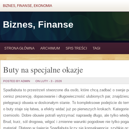
BIZNES, FINANSE, EKONOMIA
Biznes, Finanse
STRONA GŁÓWNA
ARCHIWUM
SPIS TREŚCI
TAGI
Buty na specjalne okazje
POSTED BY ADMIN
ON LUTY - 3 - 2026
Spadlabuta to przestrzeń stworzone dla osób, które chcą zadbać o swoje p
cenisz prezencję, dopasowanie i długowieczność ulubionych par, znajdzies
pielęgnacji obuwia w doskonałym stanie. To kompleksowe podejście do tem
o buty staje się łatwa, a efekty widać już po pierwszych krokach. Kategorie
rzemiosło. Dobre obuwie potrafi wytrzymać naprawdę długo, ale tylko wtedy
Brud, kurz, sól drogowa, wilgoć i zmienne warunki pogodowe nie tylko pogar
materiał. Dlatego w świecie Spadlabuta liczy się konsekwencja: szybkie o