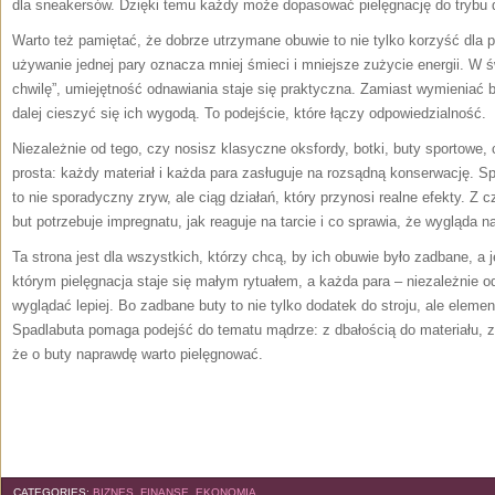
dla sneakersów. Dzięki temu każdy może dopasować pielęgnację do trybu dn
Warto też pamiętać, że dobrze utrzymane obuwie to nie tylko korzyść dla po
używanie jednej pary oznacza mniej śmieci i mniejsze zużycie energii. W ś
chwilę”, umiejętność odnawiania staje się praktyczna. Zamiast wymieniać 
dalej cieszyć się ich wygodą. To podejście, które łączy odpowiedzialność.
Niezależnie od tego, czy nosisz klasyczne oksfordy, botki, buty sportowe
prosta: każdy materiał i każda para zasługuje na rozsądną konserwację. S
to nie sporadyczny zryw, ale ciąg działań, który przynosi realne efekty. 
but potrzebuje impregnatu, jak reaguje na tarcie i co sprawia, że wygląda naj
Ta strona jest dla wszystkich, którzy chcą, by ich obuwie było zadbane, a 
którym pielęgnacja staje się małym rytuałem, a każda para – niezależnie 
wyglądać lepiej. Bo zadbane buty to nie tylko dodatek do stroju, ale elemen
Spadlabuta pomaga podejść do tematu mądrze: z dbałością do materiału, 
że o buty naprawdę warto pielęgnować.
CATEGORIES:
BIZNES, FINANSE, EKONOMIA