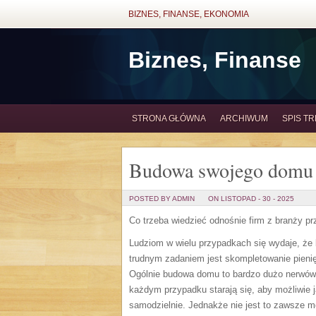
BIZNES, FINANSE, EKONOMIA
Biznes, Finanse
STRONA GŁÓWNA
ARCHIWUM
SPIS TR
Budowa swojego domu 
POSTED BY ADMIN
ON LISTOPAD - 30 - 2025
Co trzeba wiedzieć odnośnie firm z branży p
Ludziom w wielu przypadkach się wydaje, że
trudnym zadaniem jest skompletowanie pienię
Ogólnie budowa domu to bardzo dużo nerwów o
każdym przypadku starają się, aby możliwie
samodzielnie. Jednakże nie jest to zawsze m