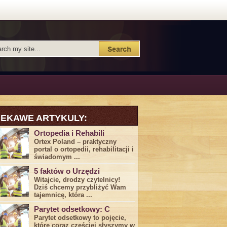
IEKAWE ARTYKULY:
Ortopedia i Rehabili
Ortex Poland – praktyczny
portal o ortopedii, rehabilitacji i
świadomym ...
5 faktów o Urzędzi
Witajcie, drodzy czytelnicy!
Dziś chcemy przybliżyć ⁣Wam ​
tajemnicę,⁤ która ...
Parytet odsetkowy: C
Parytet odsetkowy to pojęcie,
które coraz częściej słyszymy w