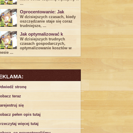
...
Oprocentowanie: Jak
W dzisiejszych czasach, kiedy
‍oszczędzanie​ staje się coraz
trudniejsze,⁣ ...
Jak optymalizować k
W dzisiejszych trudnych⁤
czasach gospodarczych,
optymalizowanie ‌kosztów w
esie ...
EKLAMA:
dwiedź stronę
obacz teraz
arejestruj się
obacz pełen opis tutaj
rzeczytaj więcej tutaj
obacz, co przygotowaliśmy