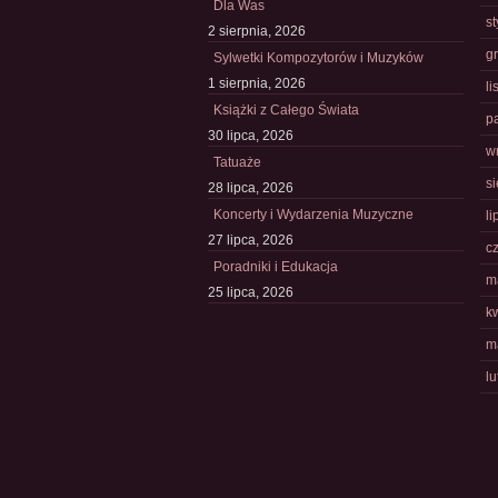
Dla Was
s
2 sierpnia, 2026
g
Sylwetki Kompozytorów i Muzyków
1 sierpnia, 2026
l
Książki z Całego Świata
p
30 lipca, 2026
w
Tatuaże
s
28 lipca, 2026
Koncerty i Wydarzenia Muzyczne
li
27 lipca, 2026
c
Poradniki i Edukacja
m
25 lipca, 2026
k
m
l