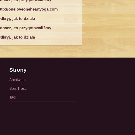
ttp://oneloveoneheartyoga.com
dkryj, jak to działa
obacz, co przygotowaliśmy
dkryj, jak to działa
Strony
Archiwum
Spis Treści
Tagi
a
)