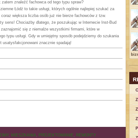
k zatem znaleźć fachowca od tego typu spraw?
ziemne Łódź to takie usługi, których ogólnie najlepiej szukać za
 coraz większa liczba osób już nie bierze fachowców z tzw.
duży sens! Chociażby dlatego, że poszukując w Internecie Inst-Bud
zaznajomić się z niemalże wszystkimi firmami, które w
ego typu usługi. Gdy w umiejętny sposób podejdziemy do szukania
t usatysfakcjonowani znacznie spadają!
bizn
R
O
Z
Z
Z
P
DOMY
,
MIESZKANIA
,
PROJEKTOWANIE
,
REMONTY
Z