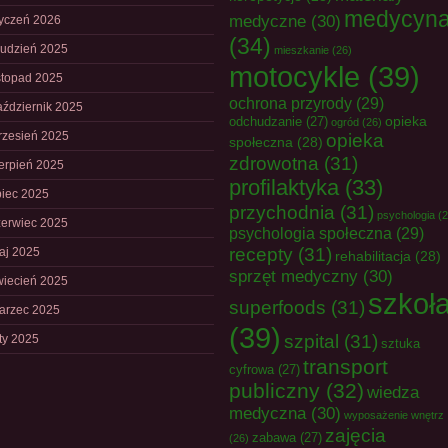
medycyn
medyczne
(30)
tyczeń 2026
(34)
rudzień 2025
mieszkanie
(26)
motocykle
(39)
istopad 2025
ochrona przyrody
(29)
aździernik 2025
opieka
odchudzanie
(27)
ogród
(26)
rzesień 2025
opieka
społeczna
(28)
zdrowotna
(31)
ierpień 2025
profilaktyka
(33)
piec 2025
przychodnia
(31)
psychologia
(2
zerwiec 2025
psychologia społeczna
(29)
recepty
(31)
aj 2025
rehabilitacja
(28)
sprzęt medyczny
(30)
wiecień 2025
szkoł
superfoods
(31)
arzec 2025
(39)
szpital
(31)
uty 2025
sztuka
transport
cyfrowa
(27)
publiczny
(32)
wiedza
medyczna
(30)
wyposażenie wnętrz
zajęcia
zabawa
(27)
(26)