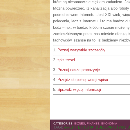
które są niesamowicie ciężkim zadaniem. Ja
Można powiedzieć, iż kanalizacja albo roboty 
pośrednictwem Internetu. Jest XXI wiek, więc
polecenia, lecz z Internetu. I to ma bardzo 
Łódź – np., w bardzo krótkim czasie możemy 
zamieszkiwanym przez nas mieście oferują t
fachowców, szanse na to, iż będziemy niezby
1.
Poznaj wszystkie szczegóły
2.
spis tresci
3.
Poznaj nasze propozycje
4.
Przejdź do pełnej wersji wpisu
5.
Sprawdź więcej informacji
CATEGORIES:
BIZNES, FINANSE, EKONOMIA
TAGI:
ARCHITEKTURA
,
BUDOWNICTWO
,