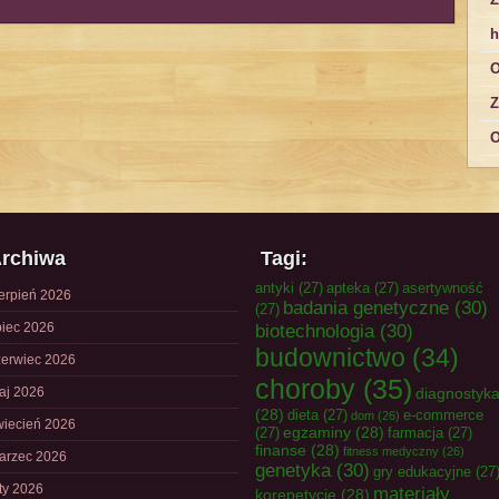
h
O
Z
O
rchiwa
Tagi:
antyki
(27)
apteka
(27)
asertywność
ierpień 2026
badania genetyczne
(30)
(27)
piec 2026
biotechnologia
(30)
budownictwo
(34)
zerwiec 2026
choroby
(35)
aj 2026
diagnostyk
(28)
dieta
(27)
e-commerce
dom
(26)
wiecień 2026
egzaminy
(28)
(27)
farmacja
(27)
finanse
(28)
fitness medyczny
(26)
arzec 2026
genetyka
(30)
gry edukacyjne
(27
uty 2026
materiały
korepetycje
(28)