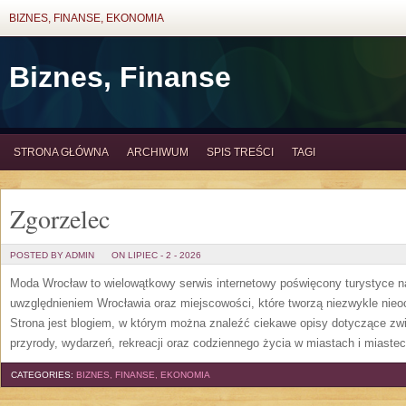
BIZNES, FINANSE, EKONOMIA
Biznes, Finanse
STRONA GŁÓWNA
ARCHIWUM
SPIS TREŚCI
TAGI
Zgorzelec
POSTED BY ADMIN
ON LIPIEC - 2 - 2026
Moda Wrocław to wielowątkowy serwis internetowy poświęcony turystyce 
uwzględnieniem Wrocławia oraz miejscowości, które tworzą niezwykle nieoc
Strona jest blogiem, w którym można znaleźć ciekawe opisy dotyczące zwiedz
przyrody, wydarzeń, rekreacji oraz codziennego życia w miastach i miast
CATEGORIES:
BIZNES, FINANSE, EKONOMIA