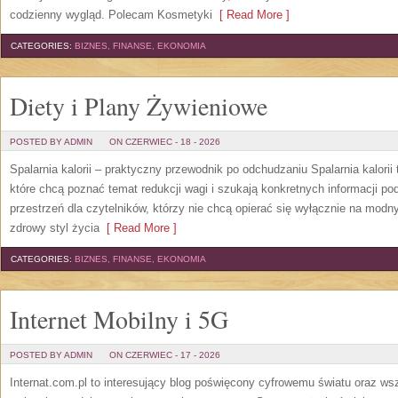
codzienny wygląd. Polecam Kosmetyki
[ Read More ]
CATEGORIES:
BIZNES, FINANSE, EKONOMIA
Diety i Plany Żywieniowe
POSTED BY ADMIN
ON CZERWIEC - 18 - 2026
Spalarnia kalorii – praktyczny przewodnik po odchudzaniu Spalarnia kalorii
które chcą poznać temat redukcji wagi i szukają konkretnych informacji p
przestrzeń dla czytelników, którzy nie chcą opierać się wyłącznie na modn
zdrowy styl życia
[ Read More ]
CATEGORIES:
BIZNES, FINANSE, EKONOMIA
Internet Mobilny i 5G
POSTED BY ADMIN
ON CZERWIEC - 17 - 2026
Internat.com.pl to interesujący blog poświęcony cyfrowemu światu oraz w