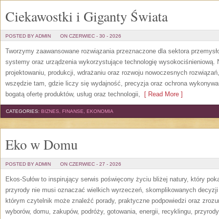
Ciekawostki i Giganty Świata
POSTED BY ADMIN
ON CZERWIEC - 30 - 2026
Tworzymy zaawansowane rozwiązania przeznaczone dla sektora przemysłow
systemy oraz urządzenia wykorzystujące technologię wysokociśnieniową. N
projektowaniu, produkcji, wdrażaniu oraz rozwoju nowoczesnych rozwiązań,
wszędzie tam, gdzie liczy się wydajność, precyzja oraz ochrona wykonywa
bogatą ofertę produktów, usług oraz technologii,
[ Read More ]
CATEGORIES:
BIZNES, FINANSE, EKONOMIA
Eko w Domu
POSTED BY ADMIN
ON CZERWIEC - 27 - 2026
Ekos-Sułów to inspirujący serwis poświęcony życiu bliżej natury, który po
przyrody nie musi oznaczać wielkich wyrzeczeń, skomplikowanych decyzji
którym czytelnik może znaleźć porady, praktyczne podpowiedzi oraz zroz
wyborów, domu, zakupów, podróży, gotowania, energii, recyklingu, przyrod