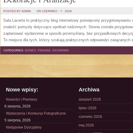
POSTED BY ADMIN
ON CZERWIEC - 7 - 2026
Sala Lacerta to praktyczny blog internetowy poświęcony przygotowywaniu 
znaleźć pomysły dotyczące spotkań rodzinnych. Strona została przygotow
zaplanować wydarzenie w sposób przemyślany, bez przypadkowych decyzji
To miejsce dla tych, którzy szukają praktycznych odpowiedzi związanych
CATEGORIES:
BIZNES, FINANSE, EKONOMIA
Nowe wpisy:
Archiwa
Nowości i Premiery
sierpień 2026
6 sierpnia, 2026
lipiec 2026
Wydarzenia i Konkursy Fotograficzne
czerwiec 2026
5 sierpnia, 2026
maj 2026
Nietypowe Dyscypliny