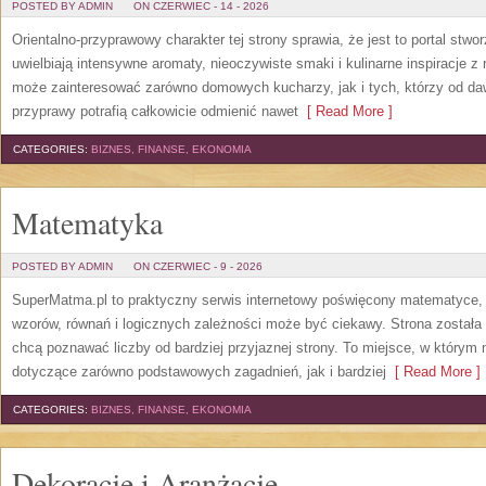
POSTED BY ADMIN
ON CZERWIEC - 14 - 2026
Orientalno-przyprawowy charakter tej strony sprawia, że jest to portal stw
uwielbiają intensywne aromaty, nieoczywiste smaki i kulinarne inspiracje z 
może zainteresować zarówno domowych kucharzy, jak i tych, którzy od da
przyprawy potrafią całkowicie odmienić nawet
[ Read More ]
CATEGORIES:
BIZNES, FINANSE, EKONOMIA
Matematyka
POSTED BY ADMIN
ON CZERWIEC - 9 - 2026
SuperMatma.pl to praktyczny serwis internetowy poświęcony matematyce, k
wzorów, równań i logicznych zależności może być ciekawy. Strona została
chcą poznawać liczby od bardziej przyjaznej strony. To miejsce, w którym
dotyczące zarówno podstawowych zagadnień, jak i bardziej
[ Read More ]
CATEGORIES:
BIZNES, FINANSE, EKONOMIA
Dekoracje i Aranżacje