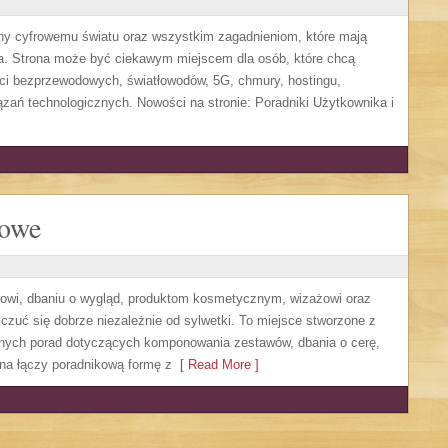
cony cyfrowemu światu oraz wszystkim zagadnieniom, które mają
a. Strona może być ciekawym miejscem dla osób, które chcą
eci bezprzewodowych, światłowodów, 5G, chmury, hostingu,
ań technologicznych. Nowości na stronie: Poradniki Użytkownika i
lowe
owi, dbaniu o wygląd, produktom kosmetycznym, wizażowi oraz
czuć się dobrze niezależnie od sylwetki. To miejsce stworzone z
etnych porad dotyczących komponowania zestawów, dbania o cerę,
na łączy poradnikową formę z
[ Read More ]