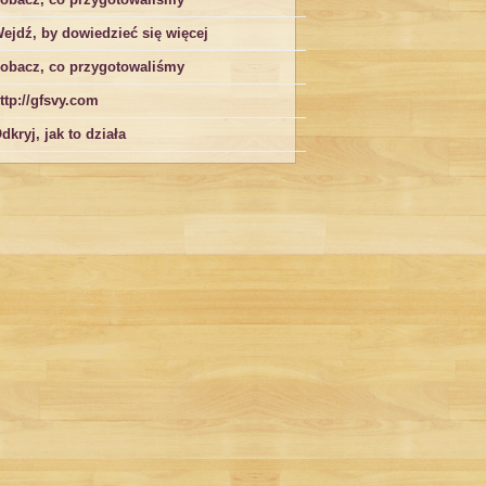
ejdź, by dowiedzieć się więcej
obacz, co przygotowaliśmy
ttp://gfsvy.com
dkryj, jak to działa