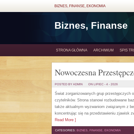
BIZNES, FINANSE, EKONOMIA
Biznes, Finanse
STRONA GŁÓWNA
ARCHIWUM
SPIS TR
Nowoczesna Przestępcz
POSTED BY ADMIN
ON LIPIEC - 4 - 2026
Świat zorganizowanych grup przestępczych od
czytelników. Strona stanowi rozbudowane baz
także aktualnym wyzwaniom związanym z bez
koncentrując się na przedstawieniu zjawisk 
Read More ]
CATEGORIES:
BIZNES, FINANSE, EKONOMIA