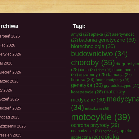
rchiwa
Tagi:
antyki
(27)
apteka
(27)
asertywność
ierpień 2026
badania genetyczne
(30)
(27)
piec 2026
biotechnologia
(30)
budownictwo
(34)
zerwiec 2026
choroby
(35)
aj 2026
diagnostyk
(28)
dieta
(27)
e-commerce
dom
(26)
wiecień 2026
egzaminy
(28)
(27)
farmacja
(27)
finanse
(28)
fitness medyczny
(26)
arzec 2026
genetyka
(30)
gry edukacyjne
(27
uty 2026
materiały
korepetycje
(28)
medycyn
medyczne
(30)
tyczeń 2026
(34)
rudzień 2025
mieszkanie
(26)
motocykle
(39)
istopad 2025
ochrona przyrody
(29)
aździernik 2025
opieka
odchudzanie
(27)
ogród
(26)
rzesień 2025
opieka
społeczna
(28)