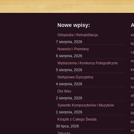
Nowe wpisy:
A
Ortopedia i Rehabilitacja
s
7 sierpnia, 2026
li
Nowości i Premiery
c
6 sierpnia, 2026
m
Wydarzenia i Konkursy Fotograficzne
k
5 sierpnia, 2026
Nietypowe Dyscypliny
m
4 sierpnia, 2026
l
Dla Was
s
2 sierpnia, 2026
g
Sylwetki Kompozytorów i Muzyków
1 sierpnia, 2026
l
Książki z Całego Świata
p
30 lipca, 2026
w
Tatuaże