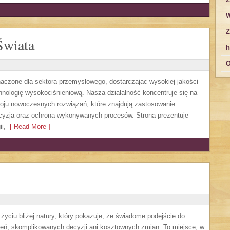
W
Z
Świata
h
O
czone dla sektora przemysłowego, dostarczając wysokiej jakości
nologię wysokociśnieniową. Nasza działalność koncentruje się na
zwoju nowoczesnych rozwiązań, które znajdują zastosowanie
ecyzja oraz ochrona wykonywanych procesów. Strona prezentuje
i,
[ Read More ]
życiu bliżej natury, który pokazuje, że świadome podejście do
zeń, skomplikowanych decyzji ani kosztownych zmian. To miejsce, w