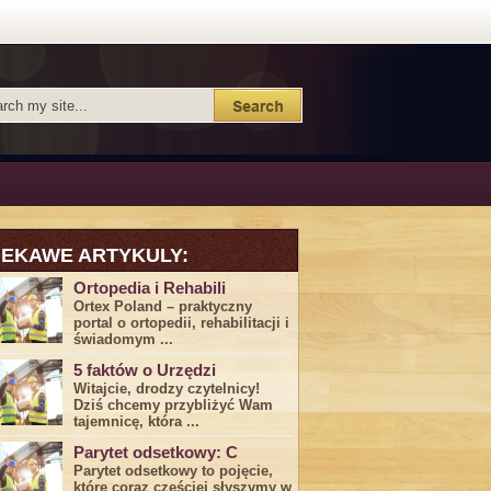
IEKAWE ARTYKULY:
Ortopedia i Rehabili
Ortex Poland – praktyczny
portal o ortopedii, rehabilitacji i
świadomym ...
5 faktów o Urzędzi
Witajcie, drodzy czytelnicy!
Dziś chcemy przybliżyć ⁣Wam ​
tajemnicę,⁤ która ...
Parytet odsetkowy: C
Parytet odsetkowy to pojęcie,
które coraz częściej słyszymy w