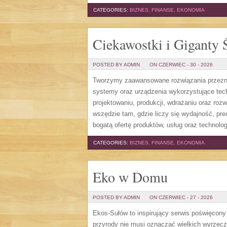
CATEGORIES:
BIZNES, FINANSE, EKONOMIA
Ciekawostki i Giganty 
POSTED BY ADMIN
ON CZERWIEC - 30 - 2026
Tworzymy zaawansowane rozwiązania przezna
systemy oraz urządzenia wykorzystujące tech
projektowaniu, produkcji, wdrażaniu oraz ro
wszędzie tam, gdzie liczy się wydajność, pr
bogatą ofertę produktów, usług oraz technologi
CATEGORIES:
BIZNES, FINANSE, EKONOMIA
Eko w Domu
POSTED BY ADMIN
ON CZERWIEC - 27 - 2026
Ekos-Sułów to inspirujący serwis poświęcony 
przyrody nie musi oznaczać wielkich wyrzec