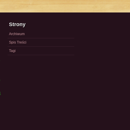
Strony
Archiwum
Spis Treści
Tagi
a
)
a