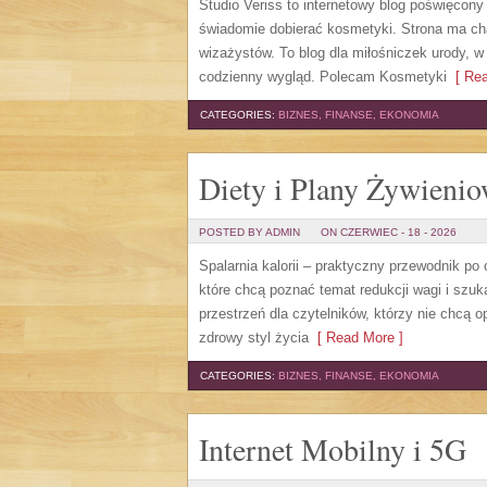
Studio Veriss to internetowy blog poświęcon
świadomie dobierać kosmetyki. Strona ma cha
wizażystów. To blog dla miłośniczek urody, w
codzienny wygląd. Polecam Kosmetyki
[ Rea
CATEGORIES:
BIZNES, FINANSE, EKONOMIA
Diety i Plany Żywieni
POSTED BY ADMIN
ON CZERWIEC - 18 - 2026
Spalarnia kalorii – praktyczny przewodnik po
które chcą poznać temat redukcji wagi i szuk
przestrzeń dla czytelników, którzy nie chcą 
zdrowy styl życia
[ Read More ]
CATEGORIES:
BIZNES, FINANSE, EKONOMIA
Internet Mobilny i 5G