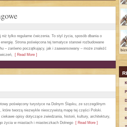
ingowe
 niż tylko regularne ćwiczenia. To styl życia, sposób dbania o
 energię. Strona poświęcona tej tematyce stanowi rozbudowane
chu – zarówno początkujący, jak i zaawansowany – może znaleźć
bizn
ćwiczeń,
[ Read More ]
R
K
P
D
etowy poświęcony turystyce na Dolnym Śląsku, ze szczególnym
D
 które tworzą niezwykle nieoczywistą mapę tej części Polski.
iekawe opisy dotyczące zwiedzania, historii, kultury, architektury,
K
ego życia w miastach i miasteczkach Dolnego
[ Read More ]
Z