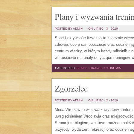
Plany i wyzwania tren
POSTED BY ADMIN
ON LIPIEC - 3 - 2026
Sport i aktywność fizyczna to znacznie więcej
zdrowie, dobre samopoczucie oraz codzienną
centrum wiedzy, w którym każdy miłośnik ru
wartościowe materiały dotyczące treningów, 
CATEGORIES:
BIZNES, FINANSE, EKONOMIA
Zgorzelec
POSTED BY ADMIN
ON LIPIEC - 2 - 2026
Moda Wrocław to wielowątkowy serwis intern
uwzględnieniem Wrocławia oraz miejscowości,
Strona jest blogiem, w którym można znaleźć c
przyrody, wydarzeń, rekreacji oraz codzienn