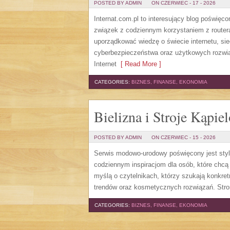
POSTED BY ADMIN
ON CZERWIEC - 17 - 2026
Internat.com.pl to interesujący blog poświę
związek z codziennym korzystaniem z router
uporządkować wiedzę o świecie internetu, si
cyberbezpieczeństwa oraz użytkowych rozwiąz
Internet
[ Read More ]
CATEGORIES:
BIZNES, FINANSE, EKONOMIA
Bielizna i Stroje Kąpie
POSTED BY ADMIN
ON CZERWIEC - 15 - 2026
Serwis modowo-urodowy poświęcony jest styl
codziennym inspiracjom dla osób, które chcą 
myślą o czytelnikach, którzy szukają konkr
trendów oraz kosmetycznych rozwiązań. Stro
CATEGORIES:
BIZNES, FINANSE, EKONOMIA