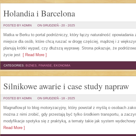
Holandia i Barcelona
POSTED BY ADMIN
ON GRUDZIEŃ - 20 - 2025
Matka w Berku to portal podróżniczy, który łączy naturalność opowiadani
miejsce dla osób, które chcą ruszać w drogę częściej, mądrzej i z większ
planują krótki wypad, czy dłuższą wyprawę. Strona pokazuje, że podróżow
życie jest
[ Read More ]
CATEGORIES:
BIZNES, FINANSE, EKONOMIA
Silnikowe awarie i case study napraw
POSTED BY ADMIN
ON GRUDZIEŃ - 18 - 2025
Magnaflow.pl to blog motoryzacyjny, który powstał z myślą o osobach zak
można z nimi zrobić, gdy przestają być tylko środkiem transportu, a zaczy
modyfikacje spotyka się z praktyką, a tematy takie jak system wydechow
Read More ]