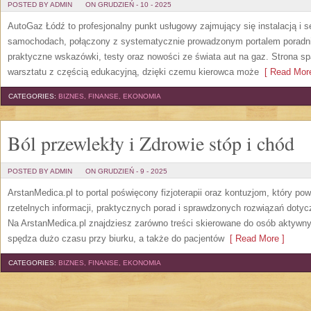
POSTED BY ADMIN
ON GRUDZIEŃ - 10 - 2025
AutoGaz Łódź to profesjonalny punkt usługowy zajmujący się instalacją i 
samochodach, połączony z systematycznie prowadzonym portalem poradn
praktyczne wskazówki, testy oraz nowości ze świata aut na gaz. Strona s
warsztatu z częścią edukacyjną, dzięki czemu kierowca może
[ Read More
CATEGORIES:
BIZNES, FINANSE, EKONOMIA
Ból przewlekły i Zdrowie stóp i chód
POSTED BY ADMIN
ON GRUDZIEŃ - 9 - 2025
ArstanMedica.pl to portal poświęcony fizjoterapii oraz kontuzjom, który p
rzetelnych informacji, praktycznych porad i sprawdzonych rozwiązań dotyc
Na ArstanMedica.pl znajdziesz zarówno treści skierowane do osób aktywnyc
spędza dużo czasu przy biurku, a także do pacjentów
[ Read More ]
CATEGORIES:
BIZNES, FINANSE, EKONOMIA