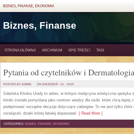
BIZNES, FINANSE, EKONOMIA
Biznes, Finanse
STRONA GŁÓWNA
ARCHIWUM
SPIS TREŚCI
TAGI
Pytania od czytelników i Dermatologi
POSTED BY ADMIN
ON GRUDZIEŃ - 21 - 2025
Gdańska Klinika Urody to adres, w którym medycyna estetyczna spotyka się
kliniki została pomyślana jako centrum wiedzy dla osób, które chcą lepiej 
podejmować rozsądne decyzje dotyczące zabiegów. To nie jest tylko zbiór 
rozwiązań, dzięki której łatwiej dopasować
[ Read More ]
CATEGORIES:
BIZNES, FINANSE, EKONOMIA