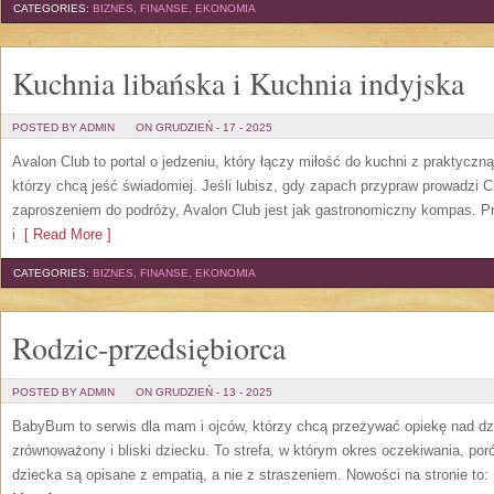
CATEGORIES:
BIZNES, FINANSE, EKONOMIA
Kuchnia libańska i Kuchnia indyjska
POSTED BY ADMIN
ON GRUDZIEŃ - 17 - 2025
Avalon Club to portal o jedzeniu, który łączy miłość do kuchni z praktyczn
którzy chcą jeść świadomiej. Jeśli lubisz, gdy zapach przypraw prowadzi Cię
zaproszeniem do podróży, Avalon Club jest jak gastronomiczny kompas. P
i
[ Read More ]
CATEGORIES:
BIZNES, FINANSE, EKONOMIA
Rodzic-przedsiębiorca
POSTED BY ADMIN
ON GRUDZIEŃ - 13 - 2025
BabyBum to serwis dla mam i ojców, którzy chcą przeżywać opiekę nad dz
zrównoważony i bliski dziecku. To strefa, w którym okres oczekiwania, poró
dziecka są opisane z empatią, a nie z straszeniem. Nowości na stronie to: