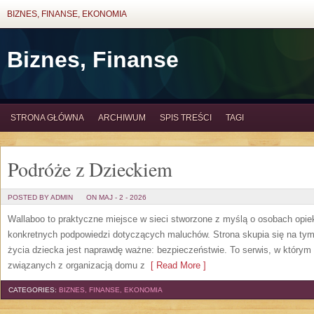
BIZNES, FINANSE, EKONOMIA
Biznes, Finanse
STRONA GŁÓWNA
ARCHIWUM
SPIS TREŚCI
TAGI
Podróże z Dzieckiem
POSTED BY ADMIN
ON MAJ - 2 - 2026
Wallaboo to praktyczne miejsce w sieci stworzone z myślą o osobach opiek
konkretnych podpowiedzi dotyczących maluchów. Strona skupia się na tym,
życia dziecka jest naprawdę ważne: bezpieczeństwie. To serwis, w który
związanych z organizacją domu z
[ Read More ]
CATEGORIES:
BIZNES, FINANSE, EKONOMIA