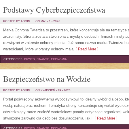
Podstawy Cyberbezpieczeństwa
POSTED BY ADMIN
ON MAJ - 1 - 2026
Marka Ochrona Twierdza to przestrzeń, które koncentruje się na tematyce
zrozumiały. Strona została stworzona z myślą o osobach, firmach i instyt
rozwiązań w zakresie ochrony mienia. Już sama nazwa marka Twierdza budzi
wartościami, które w branży ochrony mają
[ Read More ]
CATEGORIES:
BIZNES, FINANSE, EKONOMIA
Bezpieczeństwo na Wodzie
POSTED BY ADMIN
ON KWIECIEŃ - 29 - 2026
Portal poświęcony aktywnemu wypoczynkowi to idealny wybór dla osób, kt
wodą, naturą oraz ruchem. Tematyka strony koncentruje się wokół wyciec
odwiedzający może znaleźć wartościowe porady dotyczące organizacji wol
stworzone zarówno dla osób bez doświadczenia, jak i
[ Read More ]
CATEGORIES:
BIZNES, FINANSE, EKONOMIA