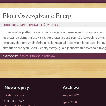
Eko i Oszczędzanie Energii
POSTED BY ADMIN
ON KWIECIEŃ - 28 - 2026
Profesjonalna platforma sieciowa poświęcona oświetleniu to miejsce stwor
inspiracji do domu, mieszkania, biura oraz przestrzeni użytkowych. Serwis
związanych z aranżacją światła, pokazując jak odpowiednio dobrane lampy 
przestrzeń dla tych, którzy cenią estetykę, ale jednocześnie zwracają uwa
CATEGORIES:
BIZNES, FINANSE, EKONOMIA
Nowe wpisy:
Archiwa
Dieta sportowa
sierpień 2026
8 sierpnia, 2026
lipiec 2026