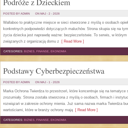
Podróże z Dzieckiem
POSTED BY ADMIN
ON MAJ - 2 - 2026
Wallaboo to praktyczne miejsce w sieci stworzone z myślą o osobach opiek
konkretnych podpowiedzi dotyczących maluchów. Strona skupia się na tym,
życia dziecka jest naprawdę ważne: bezpieczeństwie. To serwis, w który
związanych z organizacją domu z
[ Read More ]
CATEGORIES:
BIZNES, FINANSE, EKONOMIA
Podstawy Cyberbezpieczeństwa
POSTED BY ADMIN
ON MAJ - 1 - 2026
Marka Ochrona Twierdza to przestrzeń, które koncentruje się na tematyce
zrozumiały. Strona została stworzona z myślą o osobach, firmach i instyt
rozwiązań w zakresie ochrony mienia. Już sama nazwa marka Twierdza budzi
wartościami, które w branży ochrony mają
[ Read More ]
CATEGORIES:
BIZNES, FINANSE, EKONOMIA