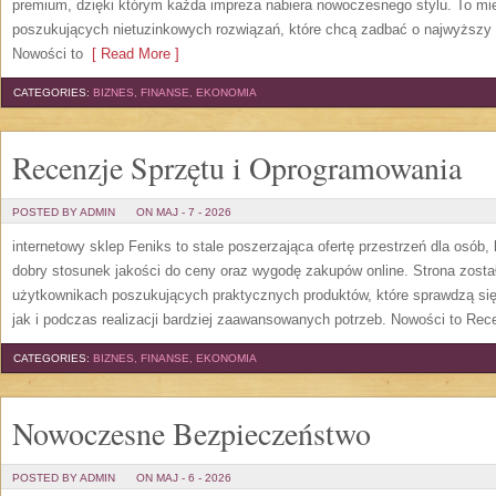
premium, dzięki którym każda impreza nabiera nowoczesnego stylu. To mi
poszukujących nietuzinkowych rozwiązań, które chcą zadbać o najwyższy
Nowości to
[ Read More ]
CATEGORIES:
BIZNES, FINANSE, EKONOMIA
Recenzje Sprzętu i Oprogramowania
POSTED BY ADMIN
ON MAJ - 7 - 2026
internetowy sklep Feniks to stale poszerzająca ofertę przestrzeń dla osób,
dobry stosunek jakości do ceny oraz wygodę zakupów online. Strona zost
użytkownikach poszukujących praktycznych produktów, które sprawdzą się
jak i podczas realizacji bardziej zaawansowanych potrzeb. Nowości to Rec
CATEGORIES:
BIZNES, FINANSE, EKONOMIA
Nowoczesne Bezpieczeństwo
POSTED BY ADMIN
ON MAJ - 6 - 2026