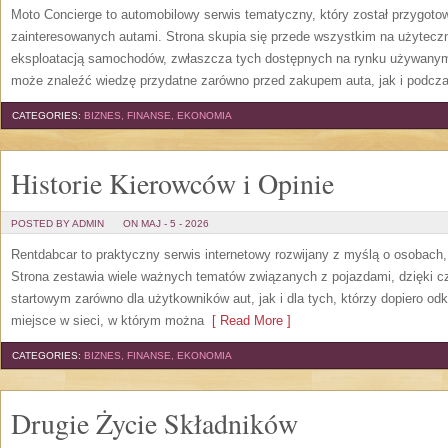
Moto Concierge to automobilowy serwis tematyczny, który został przygot
zainteresowanych autami. Strona skupia się przede wszystkim na użytecz
eksploatacją samochodów, zwłaszcza tych dostępnych na rynku używanym.
może znaleźć wiedzę przydatne zarówno przed zakupem auta, jak i podcza
CATEGORIES:
BIZNES, FINANSE, EKONOMIA
Historie Kierowców i Opinie
POSTED BY ADMIN
ON MAJ - 5 - 2026
Rentdabcar to praktyczny serwis internetowy rozwijany z myślą o osobach,
Strona zestawia wiele ważnych tematów związanych z pojazdami, dzięk
startowym zarówno dla użytkowników aut, jak i dla tych, którzy dopiero o
miejsce w sieci, w którym można
[ Read More ]
CATEGORIES:
BIZNES, FINANSE, EKONOMIA
Drugie Życie Składników