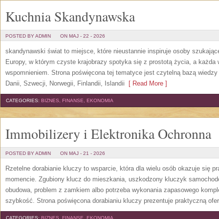
Kuchnia Skandynawska
POSTED BY ADMIN
ON MAJ - 22 - 2026
skandynawski świat to miejsce, które nieustannie inspiruje osoby szukają
Europy, w którym czyste krajobrazy spotyka się z prostotą życia, a każd
wspomnieniem. Strona poświęcona tej tematyce jest czytelną bazą wiedzy 
Danii, Szwecji, Norwegii, Finlandii, Islandii
[ Read More ]
CATEGORIES:
BIZNES, FINANSE, EKONOMIA
Immobilizery i Elektronika Ochronna
POSTED BY ADMIN
ON MAJ - 21 - 2026
Rzetelne dorabianie kluczy to wsparcie, która dla wielu osób okazuje się
momencie. Zgubiony klucz do mieszkania, uszkodzony kluczyk samochodowy
obudowa, problem z zamkiem albo potrzeba wykonania zapasowego kompletu
szybkość. Strona poświęcona dorabianiu kluczy prezentuje praktyczną ofe
CATEGORIES:
BIZNES, FINANSE, EKONOMIA