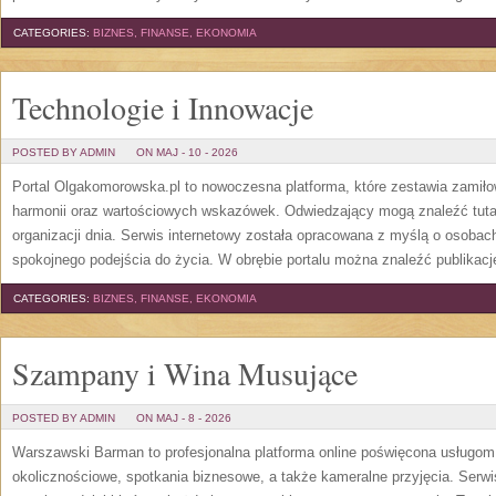
CATEGORIES:
BIZNES, FINANSE, EKONOMIA
Technologie i Innowacje
POSTED BY ADMIN
ON MAJ - 10 - 2026
Portal Olgakomorowska.pl to nowoczesna platforma, które zestawia zamiłow
harmonii oraz wartościowych wskazówek. Odwiedzający mogą znaleźć tutaj 
organizacji dnia. Serwis internetowy została opracowana z myślą o osobach
spokojnego podejścia do życia. W obrębie portalu można znaleźć publikac
CATEGORIES:
BIZNES, FINANSE, EKONOMIA
Szampany i Wina Musujące
POSTED BY ADMIN
ON MAJ - 8 - 2026
Warszawski Barman to profesjonalna platforma online poświęcona usługo
okolicznościowe, spotkania biznesowe, a także kameralne przyjęcia. Serwis 