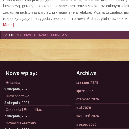
basenową, gorącymi kąpielami z bąbelkami oraz szeroko rozumianym relak
zagadnieniach związanych z prywatną strefą relaksu. Można tu znaleźć insp
rozpoczynających przygodę z wellness, ale również dla czytelników oczek
More ]
CATEGORIES:
BIZNES, FINANSE, EKONOMIA
Nowe wpisy:
Archiwa
Holandia
sierpień 2026
9 sierpnia, 2026
lipiec 2026
Dieta sportowa
czerwiec 2026
8 sierpnia, 2026
maj 2026
Ortopedia i Rehabilitacja
kwiecień 2026
7 sierpnia, 2026
Nowości i Premiery
marzec 2026