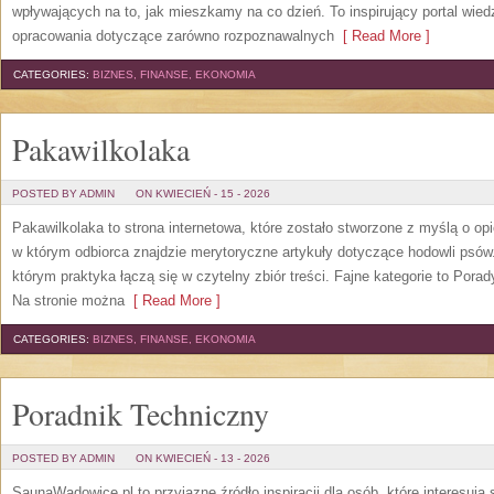
wpływających na to, jak mieszkamy na co dzień. To inspirujący portal wie
opracowania dotyczące zarówno rozpoznawalnych
[ Read More ]
CATEGORIES:
BIZNES, FINANSE, EKONOMIA
Pakawilkolaka
POSTED BY ADMIN
ON KWIECIEŃ - 15 - 2026
Pakawilkolaka to strona internetowa, które zostało stworzone z myślą o o
w którym odbiorca znajdzie merytoryczne artykuły dotyczące hodowli psó
którym praktyka łączą się w czytelny zbiór treści. Fajne kategorie to Porad
Na stronie można
[ Read More ]
CATEGORIES:
BIZNES, FINANSE, EKONOMIA
Poradnik Techniczny
POSTED BY ADMIN
ON KWIECIEŃ - 13 - 2026
SaunaWadowice.pl to przyjazne źródło inspiracji dla osób, które interesują 