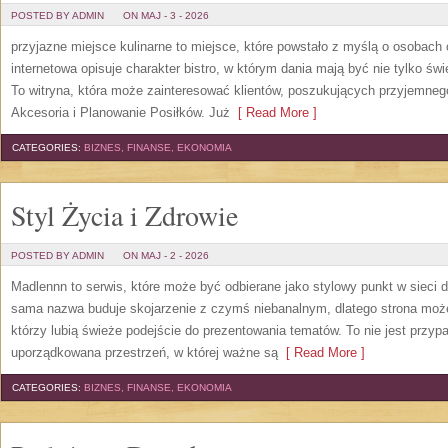
POSTED BY ADMIN
ON MAJ - 3 - 2026
przyjazne miejsce kulinarne to miejsce, które powstało z myślą o osobach
internetowa opisuje charakter bistro, w którym dania mają być nie tylko ś
To witryna, która może zainteresować klientów, poszukujących przyjemneg
Akcesoria i Planowanie Posiłków. Już
[ Read More ]
CATEGORIES:
BIZNES, FINANSE, EKONOMIA
Styl Życia i Zdrowie
POSTED BY ADMIN
ON MAJ - 2 - 2026
Madlennn to serwis, które może być odbierane jako stylowy punkt w sieci
sama nazwa buduje skojarzenie z czymś niebanalnym, dlatego strona moż
którzy lubią świeże podejście do prezentowania tematów. To nie jest przypa
uporządkowana przestrzeń, w której ważne są
[ Read More ]
CATEGORIES:
BIZNES, FINANSE, EKONOMIA