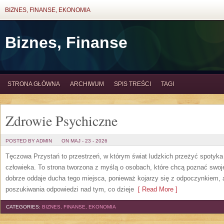
BIZNES, FINANSE, EKONOMIA
Biznes, Finanse
STRONA GŁÓWNA
ARCHIWUM
SPIS TREŚCI
TAGI
Zdrowie Psychiczne
POSTED BY ADMIN
ON MAJ - 23 - 2026
Tęczowa Przystań to przestrzeń, w którym świat ludzkich przeżyć spotyk
człowieka. To strona tworzona z myślą o osobach, które chcą poznać sw
dobrze oddaje ducha tego miejsca, ponieważ kojarzy się z odpoczynkiem, 
poszukiwania odpowiedzi nad tym, co dzieje
[ Read More ]
CATEGORIES:
BIZNES, FINANSE, EKONOMIA