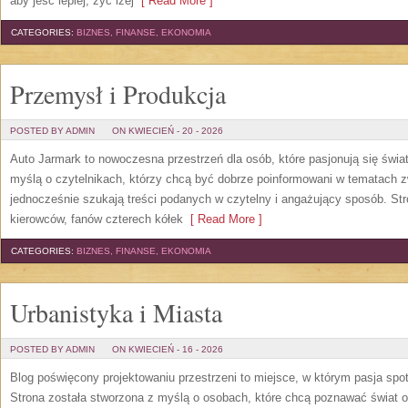
aby jeść lepiej, żyć lżej
[ Read More ]
CATEGORIES:
BIZNES, FINANSE, EKONOMIA
Przemysł i Produkcja
POSTED BY ADMIN
ON KWIECIEŃ - 20 - 2026
Auto Jarmark to nowoczesna przestrzeń dla osób, które pasjonują się świ
myślą o czytelnikach, którzy chcą być dobrze poinformowani w tematach z
jednocześnie szukają treści podanych w czytelny i angażujący sposób. Str
kierowców, fanów czterech kółek
[ Read More ]
CATEGORIES:
BIZNES, FINANSE, EKONOMIA
Urbanistyka i Miasta
POSTED BY ADMIN
ON KWIECIEŃ - 16 - 2026
Blog poświęcony projektowaniu przestrzeni to miejsce, w którym pasja spo
Strona została stworzona z myślą o osobach, które chcą poznawać świat ob