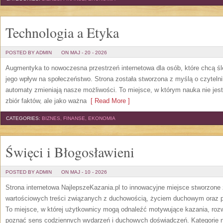
Technologia a Etyka
POSTED BY ADMIN
ON MAJ - 20 - 2026
Augmentyka to nowoczesna przestrzeń internetowa dla osób, które chcą śled
jego wpływ na społeczeństwo. Strona została stworzona z myślą o czytelnik
automaty zmieniają nasze możliwości. To miejsce, w którym nauka nie jest
zbiór faktów, ale jako ważna
[ Read More ]
CATEGORIES:
BIZNES, FINANSE, EKONOMIA
Święci i Błogosławieni
POSTED BY ADMIN
ON MAJ - 10 - 2026
Strona internetowa NajlepszeKazania.pl to innowacyjne miejsce stworzone
wartościowych treści związanych z duchowością, życiem duchowym oraz p
To miejsce, w której użytkownicy mogą odnaleźć motywujące kazania, rozw
poznać sens codziennych wydarzeń i duchowych doświadczeń. Kategorie na