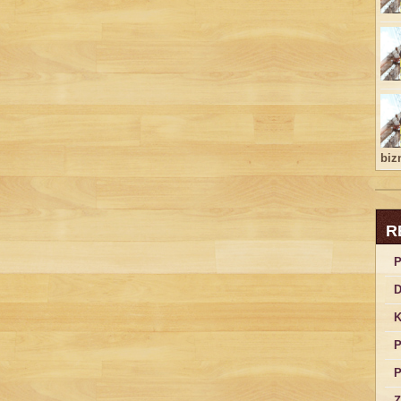
bizn
R
P
D
K
P
P
Z