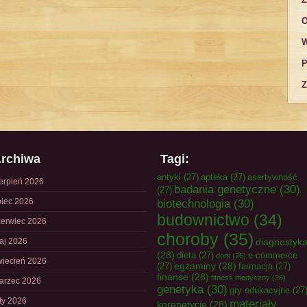
O
W
P
Z
rchiwa
Tagi:
antyki
(27)
apteka
(27)
asertywność
ierpień 2026
badania genetyczne
(30)
(27)
piec 2026
biotechnologia
(30)
budownictwo
(34)
zerwiec 2026
choroby
(35)
aj 2026
diagnostyk
(28)
dieta
(27)
e-commerce
dom
(26)
wiecień 2026
egzaminy
(28)
(27)
farmacja
(27)
finanse
(28)
fitness medyczny
(26)
arzec 2026
genetyka
(30)
gry edukacyjne
(27
uty 2026
materiały
korepetycje
(28)