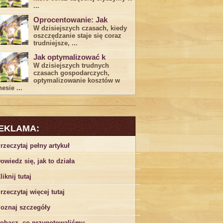
...
Oprocentowanie: Jak
W dzisiejszych czasach, kiedy
‍oszczędzanie​ staje się coraz
trudniejsze,⁣ ...
Jak optymalizować k
W dzisiejszych trudnych⁤
czasach gospodarczych,
optymalizowanie ‌kosztów w
esie ...
EKLAMA:
rzeczytaj pełny artykuł
owiedz się, jak to działa
liknij tutaj
rzeczytaj więcej tutaj
oznaj szczegóły
obacz, co przygotowaliśmy