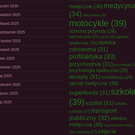
medycyn
medyczne
(30)
tyczeń 2026
(34)
rudzień 2025
mieszkanie
(26)
motocykle
(39)
istopad 2025
ochrona przyrody
(29)
aździernik 2025
opieka
odchudzanie
(27)
ogród
(26)
rzesień 2025
opieka
społeczna
(28)
zdrowotna
(31)
ierpień 2025
profilaktyka
(33)
piec 2025
przychodnia
(31)
psychologia
(2
zerwiec 2025
psychologia społeczna
(29)
recepty
(31)
aj 2025
rehabilitacja
(28)
sprzęt medyczny
(30)
wiecień 2025
szkoł
superfoods
(31)
arzec 2025
(39)
szpital
(31)
uty 2025
sztuka
transport
cyfrowa
(27)
publiczny
(32)
wiedza
medyczna
(30)
wyposażenie wnętrz
zajęcia
zabawa
(27)
(26)