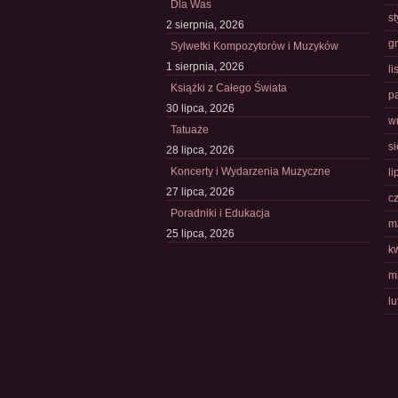
Dla Was
s
2 sierpnia, 2026
g
Sylwetki Kompozytorów i Muzyków
1 sierpnia, 2026
l
Książki z Całego Świata
p
30 lipca, 2026
w
Tatuaże
s
28 lipca, 2026
Koncerty i Wydarzenia Muzyczne
li
27 lipca, 2026
c
Poradniki i Edukacja
m
25 lipca, 2026
k
m
l