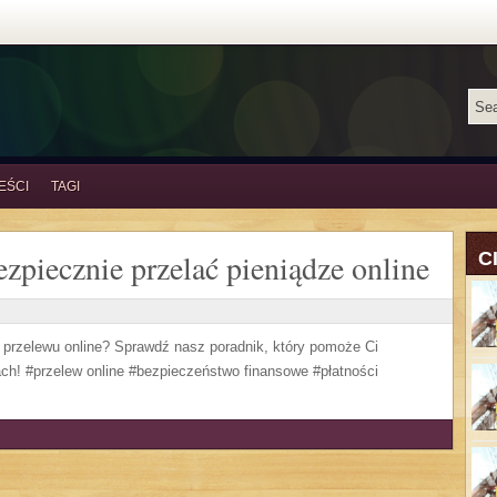
EŚCI
TAGI
ezpiecznie przelać pieniądze online
C
 przelewu online? Sprawdź nasz poradnik, który pomoże Ci
ach! #przelew online #bezpieczeństwo finansowe #płatności