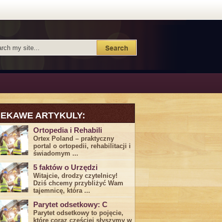
IEKAWE ARTYKULY:
Ortopedia i Rehabili
Ortex Poland – praktyczny
portal o ortopedii, rehabilitacji i
świadomym ...
5 faktów o Urzędzi
Witajcie, drodzy czytelnicy!
Dziś chcemy przybliżyć ⁣Wam ​
tajemnicę,⁤ która ...
Parytet odsetkowy: C
Parytet odsetkowy to pojęcie,
które coraz częściej słyszymy w