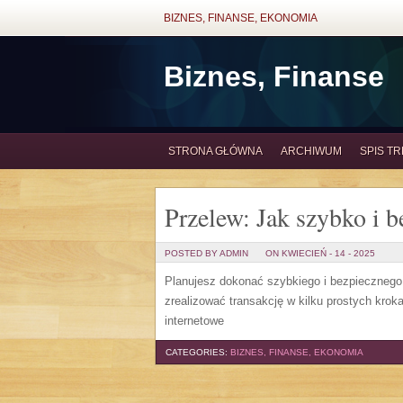
BIZNES, FINANSE, EKONOMIA
Biznes, Finanse
STRONA GŁÓWNA
ARCHIWUM
SPIS TR
Przelew: Jak szybko i b
POSTED BY ADMIN
ON KWIECIEŃ - 14 - 2025
Planujesz dokonać szybkiego i bezpiecznego
zrealizować transakcję w kilku prostych krok
internetowe
CATEGORIES:
BIZNES, FINANSE, EKONOMIA