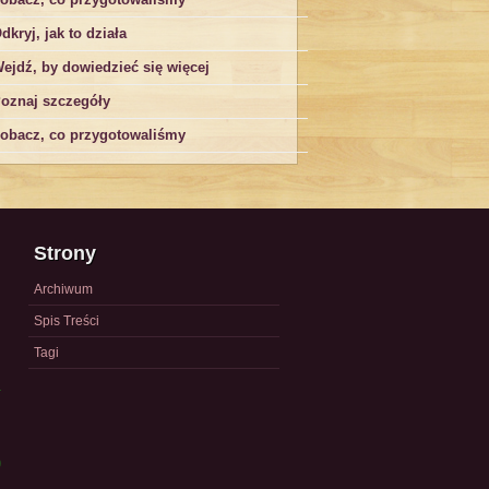
dkryj, jak to działa
ejdź, by dowiedzieć się więcej
oznaj szczegóły
obacz, co przygotowaliśmy
Strony
Archiwum
Spis Treści
Tagi
a
)