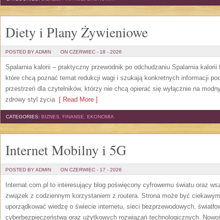
Diety i Plany Żywieniowe
POSTED BY ADMIN
ON CZERWIEC - 18 - 2026
Spalarnia kalorii – praktyczny przewodnik po odchudzaniu Spalarnia kalorii
które chcą poznać temat redukcji wagi i szukają konkretnych informacji p
przestrzeń dla czytelników, którzy nie chcą opierać się wyłącznie na modn
zdrowy styl życia
[ Read More ]
CATEGORIES:
BIZNES, FINANSE, EKONOMIA
Internet Mobilny i 5G
POSTED BY ADMIN
ON CZERWIEC - 17 - 2026
Internat.com.pl to interesujący blog poświęcony cyfrowemu światu oraz w
związek z codziennym korzystaniem z routera. Strona może być ciekawym
uporządkować wiedzę o świecie internetu, sieci bezprzewodowych, światło
cyberbezpieczeństwa oraz użytkowych rozwiązań technologicznych. Nowośc