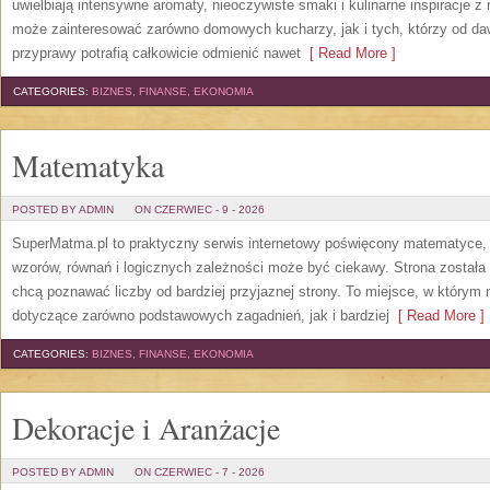
uwielbiają intensywne aromaty, nieoczywiste smaki i kulinarne inspiracje z 
może zainteresować zarówno domowych kucharzy, jak i tych, którzy od da
przyprawy potrafią całkowicie odmienić nawet
[ Read More ]
CATEGORIES:
BIZNES, FINANSE, EKONOMIA
Matematyka
POSTED BY ADMIN
ON CZERWIEC - 9 - 2026
SuperMatma.pl to praktyczny serwis internetowy poświęcony matematyce, k
wzorów, równań i logicznych zależności może być ciekawy. Strona została
chcą poznawać liczby od bardziej przyjaznej strony. To miejsce, w którym
dotyczące zarówno podstawowych zagadnień, jak i bardziej
[ Read More ]
CATEGORIES:
BIZNES, FINANSE, EKONOMIA
Dekoracje i Aranżacje
POSTED BY ADMIN
ON CZERWIEC - 7 - 2026