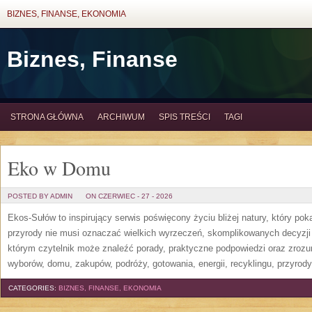
BIZNES, FINANSE, EKONOMIA
Biznes, Finanse
STRONA GŁÓWNA
ARCHIWUM
SPIS TREŚCI
TAGI
Eko w Domu
POSTED BY ADMIN
ON CZERWIEC - 27 - 2026
Ekos-Sułów to inspirujący serwis poświęcony życiu bliżej natury, który po
przyrody nie musi oznaczać wielkich wyrzeczeń, skomplikowanych decyzji
którym czytelnik może znaleźć porady, praktyczne podpowiedzi oraz zroz
wyborów, domu, zakupów, podróży, gotowania, energii, recyklingu, przyrod
CATEGORIES:
BIZNES, FINANSE, EKONOMIA