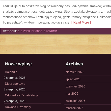
TadzikPije.pl to obszerny blog poświęcony pasji odkrywania smaków, w k
znaleźć zajmujące treści dotyczące wina. Strona została stworzona z myśl
różnorodność smaków i szukają miejsca, gdzie tematy związane z alkohol
To przestrzeń, w którym poradnictwo łączą się
[ Read More ]
CATEGORIES:
BIZNES, FINANSE, EKONOMIA
Nowe wpisy:
Archiwa
Holandia
sierpień 2026
9 sierpnia, 2026
lipiec 2026
Dieta sportowa
czerwiec 2026
8 sierpnia, 2026
maj 2026
Ortopedia i Rehabilitacja
kwiecień 2026
7 sierpnia, 2026
Nowości i Premiery
marzec 2026