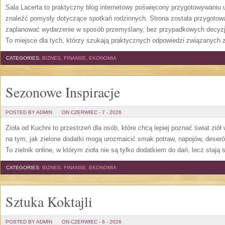
Sala Lacerta to praktyczny blog internetowy poświęcony przygotowywaniu 
znaleźć pomysły dotyczące spotkań rodzinnych. Strona została przygotow
zaplanować wydarzenie w sposób przemyślany, bez przypadkowych decyzji
To miejsce dla tych, którzy szukają praktycznych odpowiedzi związanych
CATEGORIES:
BIZNES, FINANSE, EKONOMIA
Sezonowe Inspiracje
POSTED BY ADMIN
ON CZERWIEC - 7 - 2026
Zioła od Kuchni to przestrzeń dla osób, które chcą lepiej poznać świat zió
na tym, jak zielone dodatki mogą urozmaicić smak potraw, napojów, deser
To zielnik online, w którym zioła nie są tylko dodatkiem do dań, lecz stają
CATEGORIES:
BIZNES, FINANSE, EKONOMIA
Sztuka Koktajli
POSTED BY ADMIN
ON CZERWIEC - 6 - 2026