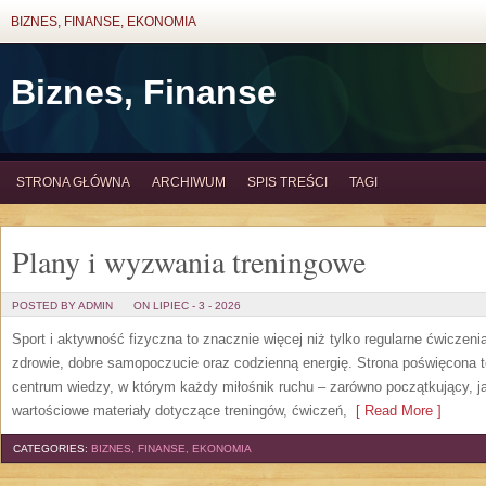
BIZNES, FINANSE, EKONOMIA
Biznes, Finanse
STRONA GŁÓWNA
ARCHIWUM
SPIS TREŚCI
TAGI
Plany i wyzwania treningowe
POSTED BY ADMIN
ON LIPIEC - 3 - 2026
Sport i aktywność fizyczna to znacznie więcej niż tylko regularne ćwiczeni
zdrowie, dobre samopoczucie oraz codzienną energię. Strona poświęcona 
centrum wiedzy, w którym każdy miłośnik ruchu – zarówno początkujący, 
wartościowe materiały dotyczące treningów, ćwiczeń,
[ Read More ]
CATEGORIES:
BIZNES, FINANSE, EKONOMIA