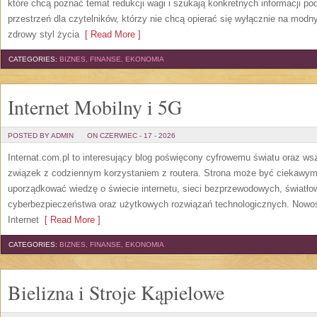
które chcą poznać temat redukcji wagi i szukają konkretnych informacji p
przestrzeń dla czytelników, którzy nie chcą opierać się wyłącznie na modn
zdrowy styl życia
[ Read More ]
CATEGORIES:
BIZNES, FINANSE, EKONOMIA
Internet Mobilny i 5G
POSTED BY ADMIN
ON CZERWIEC - 17 - 2026
Internat.com.pl to interesujący blog poświęcony cyfrowemu światu oraz w
związek z codziennym korzystaniem z routera. Strona może być ciekawym
uporządkować wiedzę o świecie internetu, sieci bezprzewodowych, światło
cyberbezpieczeństwa oraz użytkowych rozwiązań technologicznych. Nowośc
Internet
[ Read More ]
CATEGORIES:
BIZNES, FINANSE, EKONOMIA
Bielizna i Stroje Kąpielowe