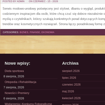
POSTED BY ADMIN
ON CZERWIEC - 15 - 2026
Serwis modowo-urodowy poświęcony jest stylowi, dbaniu o wygląd, produ
codziennym inspiracjom dla osób, które chcą czuć się dobrze niezależnie 
myślą o czytelnikach, którzy szukają konkretnych porad dotyczących kom
trendów oraz kosmetycznych rozwiązań. Strona łączy poradnikową formę z
CATEGORIES:
BIZNES, FINANSE, EKONOMIA
Nowe wpisy:
Archiwa
Dieta sportowa
sierpień 2026
8 sierpnia, 2026
lipiec 2026
Ortopedia i Rehabilitacja
czerwiec 2026
7 sierpnia, 2026
maj 2026
Nowości i Premiery
kwiecień 2026
6 sierpnia, 2026
Wydarzenia i Konkursy Fotograficzne