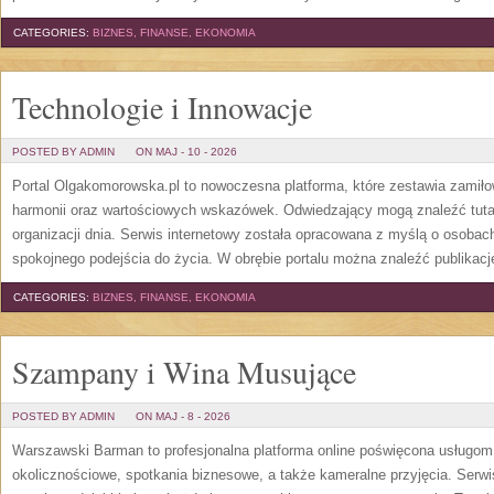
CATEGORIES:
BIZNES, FINANSE, EKONOMIA
Technologie i Innowacje
POSTED BY ADMIN
ON MAJ - 10 - 2026
Portal Olgakomorowska.pl to nowoczesna platforma, które zestawia zamiłow
harmonii oraz wartościowych wskazówek. Odwiedzający mogą znaleźć tutaj 
organizacji dnia. Serwis internetowy została opracowana z myślą o osobach
spokojnego podejścia do życia. W obrębie portalu można znaleźć publikac
CATEGORIES:
BIZNES, FINANSE, EKONOMIA
Szampany i Wina Musujące
POSTED BY ADMIN
ON MAJ - 8 - 2026
Warszawski Barman to profesjonalna platforma online poświęcona usługo
okolicznościowe, spotkania biznesowe, a także kameralne przyjęcia. Serwis 