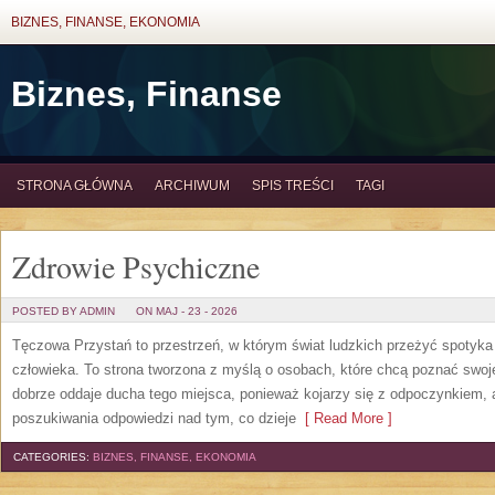
BIZNES, FINANSE, EKONOMIA
Biznes, Finanse
STRONA GŁÓWNA
ARCHIWUM
SPIS TREŚCI
TAGI
Zdrowie Psychiczne
POSTED BY ADMIN
ON MAJ - 23 - 2026
Tęczowa Przystań to przestrzeń, w którym świat ludzkich przeżyć spotyk
człowieka. To strona tworzona z myślą o osobach, które chcą poznać sw
dobrze oddaje ducha tego miejsca, ponieważ kojarzy się z odpoczynkiem, 
poszukiwania odpowiedzi nad tym, co dzieje
[ Read More ]
CATEGORIES:
BIZNES, FINANSE, EKONOMIA