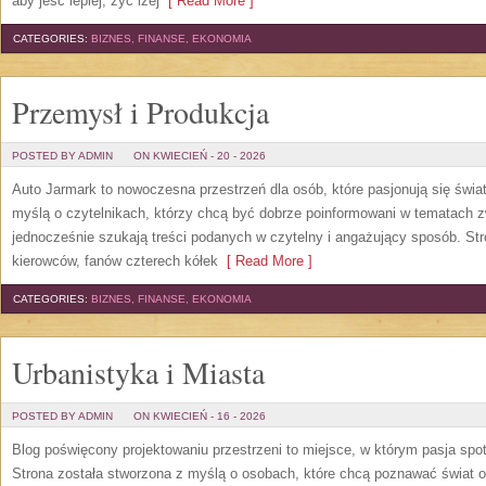
aby jeść lepiej, żyć lżej
[ Read More ]
CATEGORIES:
BIZNES, FINANSE, EKONOMIA
Przemysł i Produkcja
POSTED BY ADMIN
ON KWIECIEŃ - 20 - 2026
Auto Jarmark to nowoczesna przestrzeń dla osób, które pasjonują się świ
myślą o czytelnikach, którzy chcą być dobrze poinformowani w tematach z
jednocześnie szukają treści podanych w czytelny i angażujący sposób. Str
kierowców, fanów czterech kółek
[ Read More ]
CATEGORIES:
BIZNES, FINANSE, EKONOMIA
Urbanistyka i Miasta
POSTED BY ADMIN
ON KWIECIEŃ - 16 - 2026
Blog poświęcony projektowaniu przestrzeni to miejsce, w którym pasja spo
Strona została stworzona z myślą o osobach, które chcą poznawać świat ob