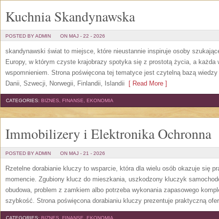
Kuchnia Skandynawska
POSTED BY ADMIN
ON MAJ - 22 - 2026
skandynawski świat to miejsce, które nieustannie inspiruje osoby szukają
Europy, w którym czyste krajobrazy spotyka się z prostotą życia, a każd
wspomnieniem. Strona poświęcona tej tematyce jest czytelną bazą wiedzy 
Danii, Szwecji, Norwegii, Finlandii, Islandii
[ Read More ]
CATEGORIES:
BIZNES, FINANSE, EKONOMIA
Immobilizery i Elektronika Ochronna
POSTED BY ADMIN
ON MAJ - 21 - 2026
Rzetelne dorabianie kluczy to wsparcie, która dla wielu osób okazuje się
momencie. Zgubiony klucz do mieszkania, uszkodzony kluczyk samochodowy
obudowa, problem z zamkiem albo potrzeba wykonania zapasowego kompletu
szybkość. Strona poświęcona dorabianiu kluczy prezentuje praktyczną ofe
CATEGORIES:
BIZNES, FINANSE, EKONOMIA