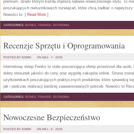
premium, dzięki którym każda impreza nabiera nowoczesnego stylu. To mi
poszukujących nietuzinkowych rozwiązań, które chcą zadbać o najwyższy
Nowości to
[ Read More ]
CATEGORIES:
BIZNES, FINANSE, EKONOMIA
Recenzje Sprzętu i Oprogramowania
POSTED BY ADMIN
ON MAJ - 7 - 2026
internetowy sklep Feniks to stale poszerzająca ofertę przestrzeń dla osób,
dobry stosunek jakości do ceny oraz wygodę zakupów online. Strona zost
użytkownikach poszukujących praktycznych produktów, które sprawdzą się
jak i podczas realizacji bardziej zaawansowanych potrzeb. Nowości to Rec
CATEGORIES:
BIZNES, FINANSE, EKONOMIA
Nowoczesne Bezpieczeństwo
POSTED BY ADMIN
ON MAJ - 6 - 2026