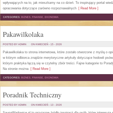
wpływających na to, jak mieszkamy na co dzień. To inspirujący portal wie
opracowania dotyczące zarówno rozpoznawalnych
[ Read More ]
CATEGORIES:
BIZNES, FINANSE, EKONOMIA
Pakawilkolaka
POSTED BY ADMIN
ON KWIECIEŃ - 15 - 2026
Pakawilkolaka to strona internetowa, które zostało stworzone z myślą o o
w którym odbiorca znajdzie merytoryczne artykuły dotyczące hodowli psó
którym praktyka łączą się w czytelny zbiór treści. Fajne kategorie to Porad
Na stronie można
[ Read More ]
CATEGORIES:
BIZNES, FINANSE, EKONOMIA
Poradnik Techniczny
POSTED BY ADMIN
ON KWIECIEŃ - 13 - 2026
SaunaWadowice.pl to przyjazne źródło inspiracji dla osób, które interesują 