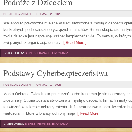
Podróże z Dzieckiem
POSTED BY ADMIN
ON MAJ - 2 - 2026
Wallaboo to praktyczne miejsce w sieci stworzone z myślą o osobach opiek
konkretnych podpowiedzi dotyczących maluchów. Strona skupia się na tym,
życia dziecka jest naprawdę ważne: bezpieczeństwie. To serwis, w który
związanych z organizacją domu z
[ Read More ]
CATEGORIES:
BIZNES, FINANSE, EKONOMIA
Podstawy Cyberbezpieczeństwa
POSTED BY ADMIN
ON MAJ - 1 - 2026
Marka Ochrona Twierdza to przestrzeń, które koncentruje się na tematyce
zrozumiały. Strona została stworzona z myślą o osobach, firmach i instyt
rozwiązań w zakresie ochrony mienia. Już sama nazwa marka Twierdza budzi
wartościami, które w branży ochrony mają
[ Read More ]
CATEGORIES:
BIZNES, FINANSE, EKONOMIA