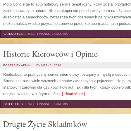
Moto Concierge to automobilowy serwis tematyczny, który został przygot
zainteresowanych autami. Strona skupia się przede wszystkim na użytecz
eksploatacją samochodów, zwłaszcza tych dostępnych na rynku używanym.
może znaleźć wiedzę przydatne zarówno przed zakupem auta, jak i podcza
CATEGORIES:
BIZNES, FINANSE, EKONOMIA
Historie Kierowców i Opinie
POSTED BY ADMIN
ON MAJ - 5 - 2026
Rentdabcar to praktyczny serwis internetowy rozwijany z myślą o osobach,
Strona zestawia wiele ważnych tematów związanych z pojazdami, dzięk
startowym zarówno dla użytkowników aut, jak i dla tych, którzy dopiero o
miejsce w sieci, w którym można
[ Read More ]
CATEGORIES:
BIZNES, FINANSE, EKONOMIA
Drugie Życie Składników