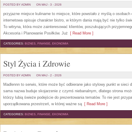
POSTED BY ADMIN
ON MAJ - 3 - 2026
przyjazne miejsce kulinarne to miejsce, które powstało z myślą o osobach
internetowa opisuje charakter bistro, w którym dania mają być nie tylko ś
To witryna, która może zainteresować klientów, poszukujących przyjemneg
Akcesoria i Planowanie Posiłków. Już
[ Read More ]
CATEGORIES:
BIZNES, FINANSE, EKONOMIA
Styl Życia i Zdrowie
POSTED BY ADMIN
ON MAJ - 2 - 2026
Madlennn to serwis, które może być odbierane jako stylowy punkt w sieci
sama nazwa buduje skojarzenie z czymś niebanalnym, dlatego strona moż
którzy lubią świeże podejście do prezentowania tematów. To nie jest przypa
uporządkowana przestrzeń, w której ważne są
[ Read More ]
CATEGORIES:
BIZNES, FINANSE, EKONOMIA