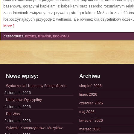
basenową, gorącymi kąpielami z bąbelkami oraz szeroko rozumianym relak
zagadnieniach związanych z prywatną strefą relaksu. Można tu znaleźć insp
rozpoczynających przygodę z wellness, ale również dla czytelników oczek
More ]
CATEGORIES:
BIZNES, FINANSE, EKONOMIA
Nowe wpisy:
Archiwa
Wydarzenia i Konkursy Fotograficzne
sierpień 2026
5 sierpnia, 2026
lipiec 2026
Nietypowe Dyscypliny
czerwiec 2026
4 sierpnia, 2026
maj 2026
Dla Was
kwiecień 2026
2 sierpnia, 2026
Sylwetki Kompozytorów i Muzyków
marzec 2026