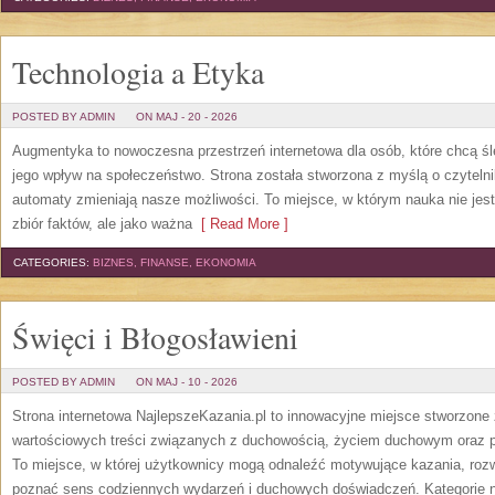
Technologia a Etyka
POSTED BY ADMIN
ON MAJ - 20 - 2026
Augmentyka to nowoczesna przestrzeń internetowa dla osób, które chcą śled
jego wpływ na społeczeństwo. Strona została stworzona z myślą o czytelnik
automaty zmieniają nasze możliwości. To miejsce, w którym nauka nie jest
zbiór faktów, ale jako ważna
[ Read More ]
CATEGORIES:
BIZNES, FINANSE, EKONOMIA
Święci i Błogosławieni
POSTED BY ADMIN
ON MAJ - 10 - 2026
Strona internetowa NajlepszeKazania.pl to innowacyjne miejsce stworzone
wartościowych treści związanych z duchowością, życiem duchowym oraz p
To miejsce, w której użytkownicy mogą odnaleźć motywujące kazania, rozw
poznać sens codziennych wydarzeń i duchowych doświadczeń. Kategorie na