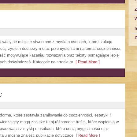
Z
W
h
Z
nnowacyjne miejsce stworzone z myślą o osobach, które szukają
cią, życiem duchowym oraz przemyśleniami na temat codzienności.
eźć motywujące kazania, rozważania oraz teksty pomagające lepiej
ch doświadczeń. Kategorie na stronie to
[ Read More ]
e
forma, które zestawia zamiłowanie do codzienności, estetyki i
edzający mogą znaleźć tutaj różnorodne treści, które wspierają w
 opracowana z myślą o osobach, które cenią oryginalności oraz
rtalu można znaleźć publikacje dotyczące
[ Read More ]