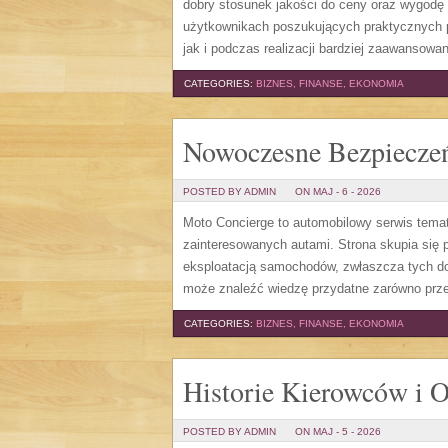
dobry stosunek jakości do ceny oraz wygodę 
użytkownikach poszukujących praktycznych p
jak i podczas realizacji bardziej zaawansow
CATEGORIES:
BIZNES, FINANSE, EKONOMIA
Nowoczesne Bezpiecze
POSTED BY ADMIN
ON MAJ - 6 - 2026
Moto Concierge to automobilowy serwis tema
zainteresowanych autami. Strona skupia się
eksploatacją samochodów, zwłaszcza tych do
może znaleźć wiedzę przydatne zarówno prze
CATEGORIES:
BIZNES, FINANSE, EKONOMIA
Historie Kierowców i O
POSTED BY ADMIN
ON MAJ - 5 - 2026