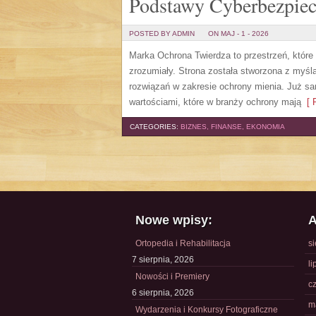
Podstawy Cyberbezpie
POSTED BY ADMIN
ON MAJ - 1 - 2026
Marka Ochrona Twierdza to przestrzeń, które
zrozumiały. Strona została stworzona z myślą
rozwiązań w zakresie ochrony mienia. Już sa
wartościami, które w branży ochrony mają
[ R
CATEGORIES:
BIZNES, FINANSE, EKONOMIA
Nowe wpisy:
A
Ortopedia i Rehabilitacja
s
7 sierpnia, 2026
li
Nowości i Premiery
c
6 sierpnia, 2026
m
Wydarzenia i Konkursy Fotograficzne