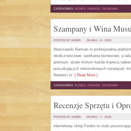
CATEGORIES:
BIZNES, FINANSE, EKONOMIA
Szampany i Wina Musu
POSTED BY ADMIN
ON MAJ - 8 - 2026
Warszawski Barman to profesjonalna platfor
okolicznościowe, spotkania biznesowe, a także
premium, dzięki którym każda impreza nabie
poszukujących nietuzinkowych rozwiązań, kt
Nowości to
[ Read More ]
CATEGORIES:
BIZNES, FINANSE, EKONOMIA
Recenzje Sprzętu i Op
POSTED BY ADMIN
ON MAJ - 7 - 2026
internetowy sklep Feniks to stale poszerzają