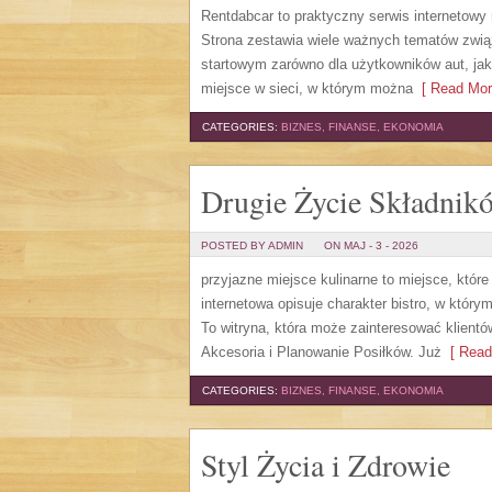
Rentdabcar to praktyczny serwis internetowy
Strona zestawia wiele ważnych tematów zw
startowym zarówno dla użytkowników aut, jak 
miejsce w sieci, w którym można
[ Read Mor
CATEGORIES:
BIZNES, FINANSE, EKONOMIA
Drugie Życie Składnik
POSTED BY ADMIN
ON MAJ - 3 - 2026
przyjazne miejsce kulinarne to miejsce, któ
internetowa opisuje charakter bistro, w któr
To witryna, która może zainteresować klient
Akcesoria i Planowanie Posiłków. Już
[ Read
CATEGORIES:
BIZNES, FINANSE, EKONOMIA
Styl Życia i Zdrowie