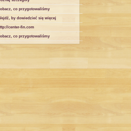
obacz, co przygotowaliśmy
ejdź, by dowiedzieć się więcej
ttp://center-fin.com
obacz, co przygotowaliśmy