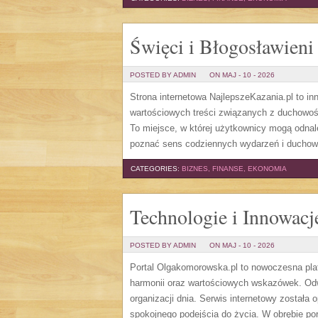
Święci i Błogosławieni
POSTED BY ADMIN
ON MAJ - 10 - 2026
Strona internetowa NajlepszeKazania.pl to i
wartościowych treści związanych z duchowoś
To miejsce, w której użytkownicy mogą odnal
poznać sens codziennych wydarzeń i duchowy
CATEGORIES:
BIZNES, FINANSE, EKONOMIA
Technologie i Innowacj
POSTED BY ADMIN
ON MAJ - 10 - 2026
Portal Olgakomorowska.pl to nowoczesna plat
harmonii oraz wartościowych wskazówek. Odwi
organizacji dnia. Serwis internetowy została
spokojnego podejścia do życia. W obrębie po