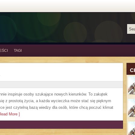
EŚCI
TAGI
C
annie inspiruje osoby szukające nowych kierunków. To zakątek
się z prostotą życia, a każda wycieczka może stać się pięknym
e jest czytelną bazą wiedzy dla osób, które chcą poczuć klimat
ead More ]