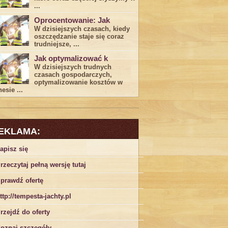
...
Oprocentowanie: Jak
W dzisiejszych czasach, kiedy
‍oszczędzanie​ staje się coraz
trudniejsze,⁣ ...
Jak optymalizować k
W dzisiejszych trudnych⁤
czasach gospodarczych,
optymalizowanie ‌kosztów w
esie ...
EKLAMA:
apisz się
rzeczytaj pełną wersję tutaj
prawdź ofertę
ttp://tempesta-jachty.pl
rzejdź do oferty
oznaj szczegóły