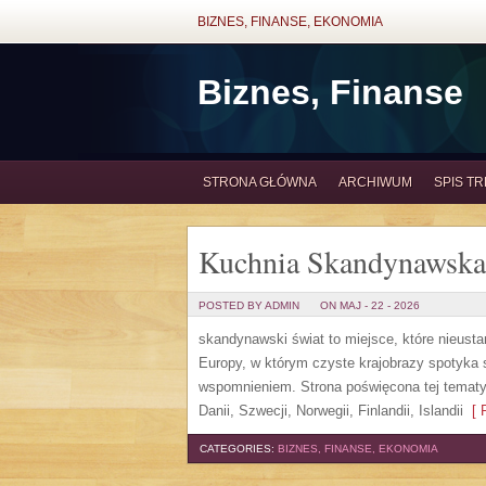
BIZNES, FINANSE, EKONOMIA
Biznes, Finanse
STRONA GŁÓWNA
ARCHIWUM
SPIS TR
Kuchnia Skandynawska
POSTED BY ADMIN
ON MAJ - 22 - 2026
skandynawski świat to miejsce, które nieust
Europy, w którym czyste krajobrazy spotyka 
wspomnieniem. Strona poświęcona tej tematyc
Danii, Szwecji, Norwegii, Finlandii, Islandii
[ R
CATEGORIES:
BIZNES, FINANSE, EKONOMIA