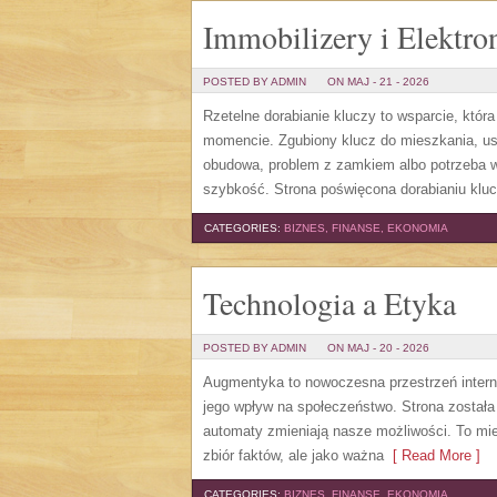
Immobilizery i Elektro
POSTED BY ADMIN
ON MAJ - 21 - 2026
Rzetelne dorabianie kluczy to wsparcie, któr
momencie. Zgubiony klucz do mieszkania, us
obudowa, problem z zamkiem albo potrzeba w
szybkość. Strona poświęcona dorabianiu kluc
CATEGORIES:
BIZNES, FINANSE, EKONOMIA
Technologia a Etyka
POSTED BY ADMIN
ON MAJ - 20 - 2026
Augmentyka to nowoczesna przestrzeń internet
jego wpływ na społeczeństwo. Strona została 
automaty zmieniają nasze możliwości. To mie
zbiór faktów, ale jako ważna
[ Read More ]
CATEGORIES:
BIZNES, FINANSE, EKONOMIA