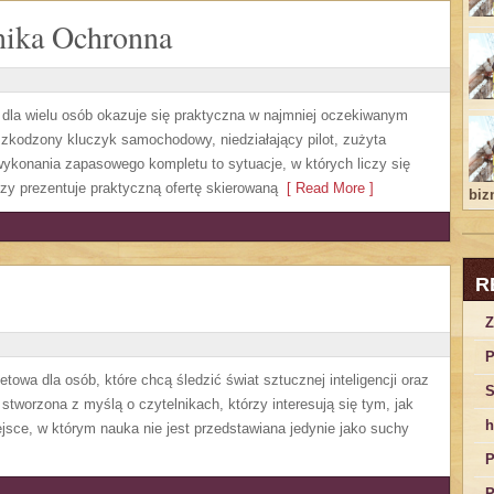
nika Ochronna
a dla wielu osób okazuje się praktyczna w najmniej oczekiwanym
zkodzony kluczyk samochodowy, niedziałający pilot, zużyta
ykonania zapasowego kompletu to sytuacje, w których liczy się
zy prezentuje praktyczną ofertę skierowaną
[ Read More ]
bizn
R
Z
P
owa dla osób, które chcą śledzić świat sztucznej inteligencji oraz
S
stworzona z myślą o czytelnikach, którzy interesują się tym, jak
h
jsce, w którym nauka nie jest przedstawiana jedynie jako suchy
P
P