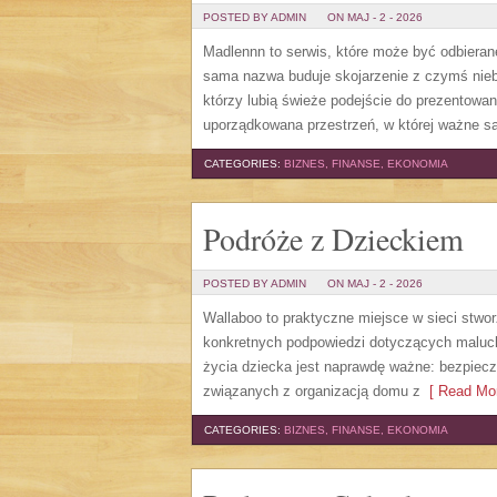
POSTED BY ADMIN
ON MAJ - 2 - 2026
Madlennn to serwis, które może być odbieran
sama nazwa buduje skojarzenie z czymś nie
którzy lubią świeże podejście do prezentowani
uporządkowana przestrzeń, w której ważne s
CATEGORIES:
BIZNES, FINANSE, EKONOMIA
Podróże z Dzieckiem
POSTED BY ADMIN
ON MAJ - 2 - 2026
Wallaboo to praktyczne miejsce w sieci stwo
konkretnych podpowiedzi dotyczących maluchó
życia dziecka jest naprawdę ważne: bezpiec
związanych z organizacją domu z
[ Read Mor
CATEGORIES:
BIZNES, FINANSE, EKONOMIA