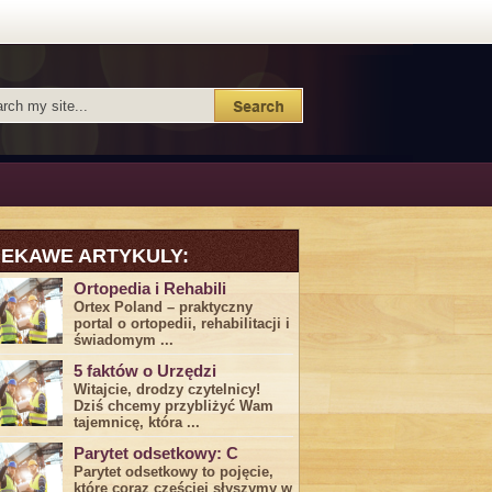
IEKAWE ARTYKULY:
Ortopedia i Rehabili
Ortex Poland – praktyczny
portal o ortopedii, rehabilitacji i
świadomym ...
5 faktów o Urzędzi
Witajcie, drodzy czytelnicy!
Dziś chcemy przybliżyć ⁣Wam ​
tajemnicę,⁤ która ...
Parytet odsetkowy: C
Parytet odsetkowy to pojęcie,
które coraz częściej słyszymy w