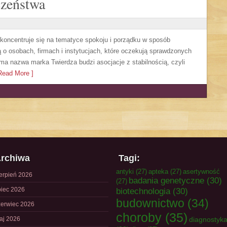
czeństwa
 koncentruje się na tematyce spokoju i porządku w sposób
 o osobach, firmach i instytucjach, które oczekują sprawdzonych
ma nazwa marka Twierdza budzi asocjacje z stabilnością, czyli
ead More ]
rchiwa
Tagi:
antyki
(27)
apteka
(27)
asertywność
ierpień 2026
badania genetyczne
(30)
(27)
piec 2026
biotechnologia
(30)
budownictwo
(34)
zerwiec 2026
choroby
(35)
aj 2026
diagnostyk