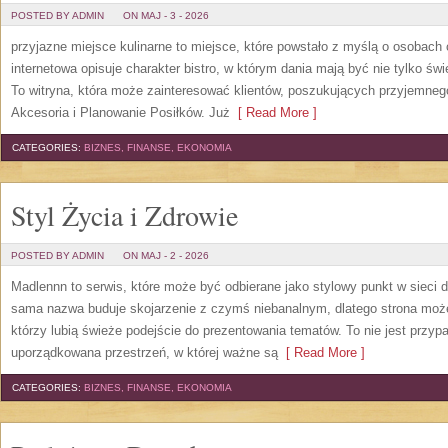
POSTED BY ADMIN
ON MAJ - 3 - 2026
przyjazne miejsce kulinarne to miejsce, które powstało z myślą o osobach
internetowa opisuje charakter bistro, w którym dania mają być nie tylko ś
To witryna, która może zainteresować klientów, poszukujących przyjemneg
Akcesoria i Planowanie Posiłków. Już
[ Read More ]
CATEGORIES:
BIZNES, FINANSE, EKONOMIA
Styl Życia i Zdrowie
POSTED BY ADMIN
ON MAJ - 2 - 2026
Madlennn to serwis, które może być odbierane jako stylowy punkt w sieci
sama nazwa buduje skojarzenie z czymś niebanalnym, dlatego strona moż
którzy lubią świeże podejście do prezentowania tematów. To nie jest przypa
uporządkowana przestrzeń, w której ważne są
[ Read More ]
CATEGORIES:
BIZNES, FINANSE, EKONOMIA