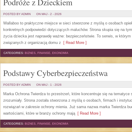
Podróże z Dzieckiem
POSTED BY ADMIN
ON MAJ - 2 - 2026
Wallaboo to praktyczne miejsce w sieci stworzone z myślą o osobach opiek
konkretnych podpowiedzi dotyczących maluchów. Strona skupia się na tym,
życia dziecka jest naprawdę ważne: bezpieczeństwie. To serwis, w który
związanych z organizacją domu z
[ Read More ]
CATEGORIES:
BIZNES, FINANSE, EKONOMIA
Podstawy Cyberbezpieczeństwa
POSTED BY ADMIN
ON MAJ - 1 - 2026
Marka Ochrona Twierdza to przestrzeń, które koncentruje się na tematyce
zrozumiały. Strona została stworzona z myślą o osobach, firmach i instyt
rozwiązań w zakresie ochrony mienia. Już sama nazwa marka Twierdza budzi
wartościami, które w branży ochrony mają
[ Read More ]
CATEGORIES:
BIZNES, FINANSE, EKONOMIA