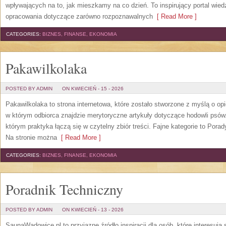
wpływających na to, jak mieszkamy na co dzień. To inspirujący portal wie
opracowania dotyczące zarówno rozpoznawalnych
[ Read More ]
CATEGORIES:
BIZNES, FINANSE, EKONOMIA
Pakawilkolaka
POSTED BY ADMIN
ON KWIECIEŃ - 15 - 2026
Pakawilkolaka to strona internetowa, które zostało stworzone z myślą o o
w którym odbiorca znajdzie merytoryczne artykuły dotyczące hodowli psó
którym praktyka łączą się w czytelny zbiór treści. Fajne kategorie to Porad
Na stronie można
[ Read More ]
CATEGORIES:
BIZNES, FINANSE, EKONOMIA
Poradnik Techniczny
POSTED BY ADMIN
ON KWIECIEŃ - 13 - 2026
SaunaWadowice.pl to przyjazne źródło inspiracji dla osób, które interesują 