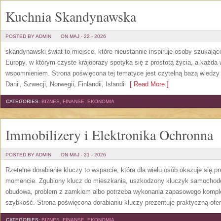
Kuchnia Skandynawska
POSTED BY ADMIN
ON MAJ - 22 - 2026
skandynawski świat to miejsce, które nieustannie inspiruje osoby szukają
Europy, w którym czyste krajobrazy spotyka się z prostotą życia, a każd
wspomnieniem. Strona poświęcona tej tematyce jest czytelną bazą wiedzy 
Danii, Szwecji, Norwegii, Finlandii, Islandii
[ Read More ]
CATEGORIES:
BIZNES, FINANSE, EKONOMIA
Immobilizery i Elektronika Ochronna
POSTED BY ADMIN
ON MAJ - 21 - 2026
Rzetelne dorabianie kluczy to wsparcie, która dla wielu osób okazuje się
momencie. Zgubiony klucz do mieszkania, uszkodzony kluczyk samochodowy
obudowa, problem z zamkiem albo potrzeba wykonania zapasowego kompletu
szybkość. Strona poświęcona dorabianiu kluczy prezentuje praktyczną ofe
CATEGORIES:
BIZNES, FINANSE, EKONOMIA