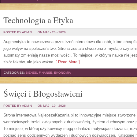
Technologia a Etyka
POSTED BY ADMIN
ON MAJ - 20 - 2026
Augmentyka to nowoczesna przestrzeń internetowa dla osób, które chcą śled
jego wpływ na społeczeństwo. Strona została stworzona z myślą o czytelnik
automaty zmieniają nasze możliwości. To miejsce, w którym nauka nie jest
zbiór faktów, ale jako ważna
[ Read More ]
CATEGORIES:
BIZNES, FINANSE, EKONOMIA
Święci i Błogosławieni
POSTED BY ADMIN
ON MAJ - 10 - 2026
Strona internetowa NajlepszeKazania.pl to innowacyjne miejsce stworzone
wartościowych treści związanych z duchowością, życiem duchowym oraz p
To miejsce, w której użytkownicy mogą odnaleźć motywujące kazania, rozw
poznać sens codziennych wydarzeń i duchowych doświadczeń. Kategorie na