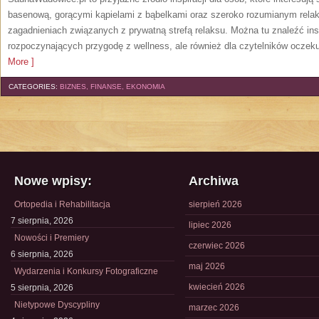
basenową, gorącymi kąpielami z bąbelkami oraz szeroko rozumianym relak
zagadnieniach związanych z prywatną strefą relaksu. Można tu znaleźć insp
rozpoczynających przygodę z wellness, ale również dla czytelników oczek
More ]
CATEGORIES:
BIZNES, FINANSE, EKONOMIA
Nowe wpisy:
Archiwa
Ortopedia i Rehabilitacja
sierpień 2026
7 sierpnia, 2026
lipiec 2026
Nowości i Premiery
czerwiec 2026
6 sierpnia, 2026
maj 2026
Wydarzenia i Konkursy Fotograficzne
kwiecień 2026
5 sierpnia, 2026
Nietypowe Dyscypliny
marzec 2026