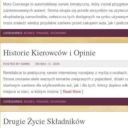
Moto Concierge to automobilowy serwis tematyczny, który został przygot
zainteresowanych autami. Strona skupia się przede wszystkim na użytecz
eksploatacją samochodów, zwłaszcza tych dostępnych na rynku używanym.
może znaleźć wiedzę przydatne zarówno przed zakupem auta, jak i podcza
CATEGORIES:
BIZNES, FINANSE, EKONOMIA
Historie Kierowców i Opinie
POSTED BY ADMIN
ON MAJ - 5 - 2026
Rentdabcar to praktyczny serwis internetowy rozwijany z myślą o osobach,
Strona zestawia wiele ważnych tematów związanych z pojazdami, dzięk
startowym zarówno dla użytkowników aut, jak i dla tych, którzy dopiero o
miejsce w sieci, w którym można
[ Read More ]
CATEGORIES:
BIZNES, FINANSE, EKONOMIA
Drugie Życie Składników