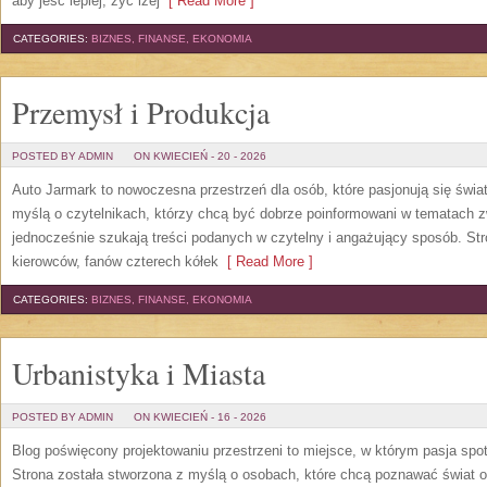
aby jeść lepiej, żyć lżej
[ Read More ]
CATEGORIES:
BIZNES, FINANSE, EKONOMIA
Przemysł i Produkcja
POSTED BY ADMIN
ON KWIECIEŃ - 20 - 2026
Auto Jarmark to nowoczesna przestrzeń dla osób, które pasjonują się świ
myślą o czytelnikach, którzy chcą być dobrze poinformowani w tematach z
jednocześnie szukają treści podanych w czytelny i angażujący sposób. Str
kierowców, fanów czterech kółek
[ Read More ]
CATEGORIES:
BIZNES, FINANSE, EKONOMIA
Urbanistyka i Miasta
POSTED BY ADMIN
ON KWIECIEŃ - 16 - 2026
Blog poświęcony projektowaniu przestrzeni to miejsce, w którym pasja spo
Strona została stworzona z myślą o osobach, które chcą poznawać świat ob