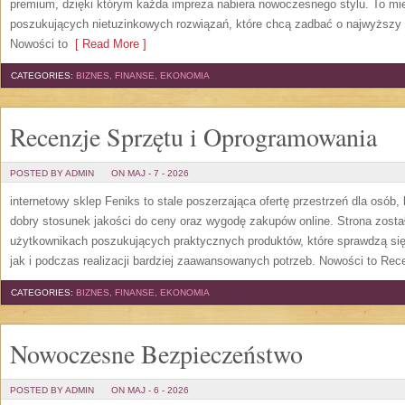
premium, dzięki którym każda impreza nabiera nowoczesnego stylu. To mi
poszukujących nietuzinkowych rozwiązań, które chcą zadbać o najwyższy
Nowości to
[ Read More ]
CATEGORIES:
BIZNES, FINANSE, EKONOMIA
Recenzje Sprzętu i Oprogramowania
POSTED BY ADMIN
ON MAJ - 7 - 2026
internetowy sklep Feniks to stale poszerzająca ofertę przestrzeń dla osób,
dobry stosunek jakości do ceny oraz wygodę zakupów online. Strona zost
użytkownikach poszukujących praktycznych produktów, które sprawdzą się
jak i podczas realizacji bardziej zaawansowanych potrzeb. Nowości to Rec
CATEGORIES:
BIZNES, FINANSE, EKONOMIA
Nowoczesne Bezpieczeństwo
POSTED BY ADMIN
ON MAJ - 6 - 2026