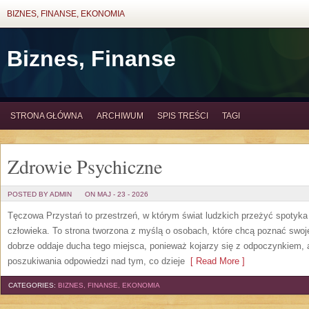
BIZNES, FINANSE, EKONOMIA
Biznes, Finanse
STRONA GŁÓWNA
ARCHIWUM
SPIS TREŚCI
TAGI
Zdrowie Psychiczne
POSTED BY ADMIN
ON MAJ - 23 - 2026
Tęczowa Przystań to przestrzeń, w którym świat ludzkich przeżyć spotyk
człowieka. To strona tworzona z myślą o osobach, które chcą poznać sw
dobrze oddaje ducha tego miejsca, ponieważ kojarzy się z odpoczynkiem, 
poszukiwania odpowiedzi nad tym, co dzieje
[ Read More ]
CATEGORIES:
BIZNES, FINANSE, EKONOMIA