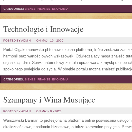
CATEGORIES:
BIZNES, FINANSE, EKONOMIA
Technologie i Innowacje
POSTED BY ADMIN
ON MAJ - 10 - 2026
Portal Olgakomorowska.pl to nowoczesna platforma, które zestawia zamiłow
harmonii oraz wartościowych wskazówek. Odwiedzający mogą znaleźć tutaj 
organizacji dnia. Serwis internetowy została opracowana z myślą o osobach
spokojnego podejścia do życia. W obrębie portalu można znaleźć publikac
CATEGORIES:
BIZNES, FINANSE, EKONOMIA
Szampany i Wina Musujące
POSTED BY ADMIN
ON MAJ - 8 - 2026
Warszawski Barman to profesjonalna platforma online poświęcona usługo
okolicznościowe, spotkania biznesowe, a także kameralne przyjęcia. Serwis 