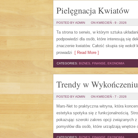
Pielęgnacja Kwiatów
POSTED BY ADMIN
ON KWIECIEŃ - 9 - 2026
Ta strona to serwis, w którym sztuka układani
podpowiedzi dla osób, które interesują się de
znaczenie kwiatów. Całość skupia się wokół k
prowadzi
[ Read More ]
CATEGORIES:
BIZNES, FINANSE, EKONOMIA
Trendy w Wykończeniu
POSTED BY ADMIN
ON KWIECIEŃ - 7 - 2026
Mars-Net to praktyczna witryna, która koncen
estetyka spotyka się z funkcjonalnością. Str
pokazując szeroki zakres opcji związanych 
pomysłów dla osób, które urządzają wnętrze 
CATEGORIES:
BIZNES, FINANSE, EKONOMIA