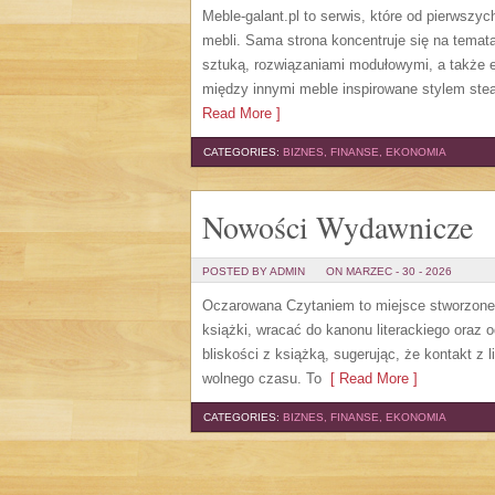
Meble-galant.pl to serwis, które od pierwszy
mebli. Sama strona koncentruje się na tema
sztuką, rozwiązaniami modułowymi, a także 
między innymi meble inspirowane stylem ste
Read More ]
CATEGORIES:
BIZNES, FINANSE, EKONOMIA
Nowości Wydawnicze
POSTED BY ADMIN
ON MARZEC - 30 - 2026
Oczarowana Czytaniem to miejsce stworzone d
książki, wracać do kanonu literackiego oraz
bliskości z książką, sugerując, że kontakt z
wolnego czasu. To
[ Read More ]
CATEGORIES:
BIZNES, FINANSE, EKONOMIA