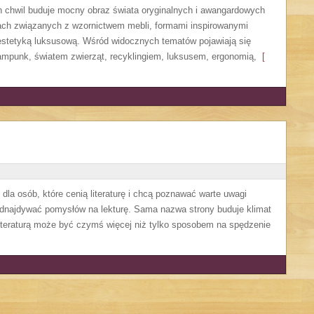
ch chwil buduje mocny obraz świata oryginalnych i awangardowych
tach związanych z wzornictwem mebli, formami inspirowanymi
estetyką luksusową. Wśród widocznych tematów pojawiają się
ampunk, światem zwierząt, recyklingiem, luksusem, ergonomią,
[
la osób, które cenią literaturę i chcą poznawać warte uwagi
 odnajdywać pomysłów na lekturę. Sama nazwa strony buduje klimat
 literaturą może być czymś więcej niż tylko sposobem na spędzenie