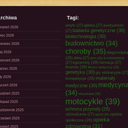
rchiwa
Tagi:
antyki
(27)
apteka
(27)
asertywność
ierpień 2026
badania genetyczne
(30)
(27)
piec 2026
biotechnologia
(30)
budownictwo
(34)
zerwiec 2026
choroby
(35)
aj 2026
diagnostyk
(28)
dieta
(27)
e-commerce
dom
(26)
wiecień 2026
egzaminy
(28)
(27)
farmacja
(27)
finanse
(28)
fitness medyczny
(26)
arzec 2026
genetyka
(30)
gry edukacyjne
(27
uty 2026
materiały
korepetycje
(28)
medycyn
medyczne
(30)
tyczeń 2026
(34)
rudzień 2025
mieszkanie
(26)
motocykle
(39)
istopad 2025
ochrona przyrody
(29)
aździernik 2025
opieka
odchudzanie
(27)
ogród
(26)
rzesień 2025
opieka
społeczna
(28)
zdrowotna
(31)
ierpień 2025