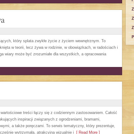
Z
wa
Z
Z
P
zących, który splata zwykłe życie z życiem wewnętrznym. To
mknięta w teorii, lecz żywa w rodzinie, w obowiązkach, w radościach i
ga wiary może być zrozumiałe dla wszystkich, a opracowania
m wartościowe treści łączy się z codziennym zastosowaniem. Całość
kujących inspiracji związanych z ogrodzeniami, bramami,
wymi, a także poręczami. To serwis tematyczny, który prezentuje,
ześnie wytrzymała, atrakcyjna wizualnie i
[ Read More ]