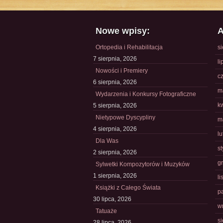
Nowe wpisy:
A
Ortopedia i Rehabilitacja
s
7 sierpnia, 2026
li
Nowości i Premiery
c
6 sierpnia, 2026
m
Wydarzenia i Konkursy Fotograficzne
k
5 sierpnia, 2026
Nietypowe Dyscypliny
m
4 sierpnia, 2026
l
Dla Was
s
2 sierpnia, 2026
g
Sylwetki Kompozytorów i Muzyków
1 sierpnia, 2026
l
Książki z Całego Świata
p
30 lipca, 2026
w
Tatuaże
s
28 lipca, 2026