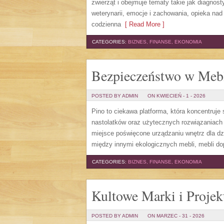
zwierząt i obejmuje tematy takie jak diagnost
weterynarii, emocje i zachowania, opieka nad
codzienna
[ Read More ]
CATEGORIES:
BIZNES, FINANSE, EKONOMIA
Bezpieczeństwo w Meb
POSTED BY ADMIN
ON KWIECIEŃ - 1 - 2026
Pino to ciekawa platforma, która koncentruje 
nastolatków oraz użytecznych rozwiązaniach 
miejsce poświęcone urządzaniu wnętrz dla dzi
między innymi ekologicznych mebli, mebli d
CATEGORIES:
BIZNES, FINANSE, EKONOMIA
Kultowe Marki i Projek
POSTED BY ADMIN
ON MARZEC - 31 - 2026