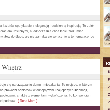
a kwiatów spotyka się z elegancją i codzienną inspiracją. To zbiór
koracjami roślinnymi, a jednocześnie chcą lepiej zrozumieć
wiatów do ślubu, ale nie zamyka się wyłącznie w tej tematyce, bo
bizn
R
 Wnętrz
K
P
truje się na urządzaniu domu i mieszkania. To miejsce, w którym
Z
ona prowadzi odbiorców w odnajdywaniu najlepszych inspiracji,
Z
z podłogami, a także z elementami wykończenia. To kompendium
od podstaw.
[ Read More ]
Z
P