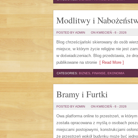
Modlitwy i Nabożeńst
POSTED BY ADMIN
ON KWIECIEŃ - 6 - 2026
Blog chrześcijański skierowany do osób wier
miejsce, w którym życie religijne nie jest za
w doświadczeniach. Blog przedstawia, że dro
publikowane na stronie
[ Read More ]
CATEGORIES:
BIZNES, FINANSE, EKONOMIA
Bramy i Furtki
POSTED BY ADMIN
ON KWIECIEŃ - 6 - 2026
Owa platforma online to przestrzeń, w który
została opracowana z myślą o osobach poszu
miejscami postojowymi, konstrukcjami osłono
że przestrzeń wokół budynku może być jednoc