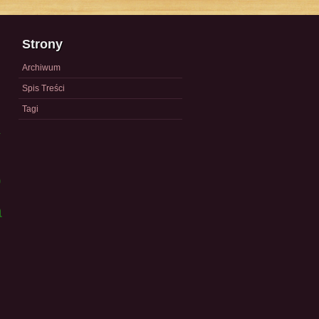
Strony
Archiwum
Spis Treści
Tagi
a
)
a