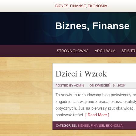
BIZNES, FINANSE, EKONOMIA
Biznes, Finanse
STRONA GŁÓWNA
ARCHIWUM
SPIS TR
Dzieci i Wzrok
POSTED BY ADMIN
ON KWIECIEŃ - 9 - 2026
Ta serwis to rozbudowany blog poświęcony pr
zagadnienia związane z pracą lekarza okulist
optycznych. Już na pierwszy rzut oka widać, ż
ponieważ treści
[ Read More ]
CATEGORIES:
BIZNES, FINANSE, EKONOMIA