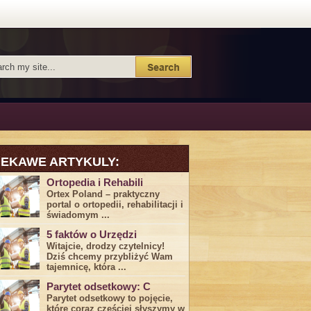
IEKAWE ARTYKULY:
Ortopedia i Rehabili
Ortex Poland – praktyczny
portal o ortopedii, rehabilitacji i
świadomym ...
5 faktów o Urzędzi
Witajcie, drodzy czytelnicy!
Dziś chcemy przybliżyć ⁣Wam ​
tajemnicę,⁤ która ...
Parytet odsetkowy: C
Parytet odsetkowy to pojęcie,
które coraz częściej słyszymy w