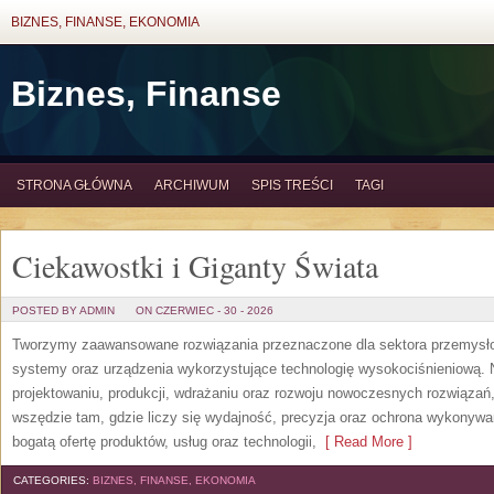
BIZNES, FINANSE, EKONOMIA
Biznes, Finanse
STRONA GŁÓWNA
ARCHIWUM
SPIS TREŚCI
TAGI
Ciekawostki i Giganty Świata
POSTED BY ADMIN
ON CZERWIEC - 30 - 2026
Tworzymy zaawansowane rozwiązania przeznaczone dla sektora przemysłow
systemy oraz urządzenia wykorzystujące technologię wysokociśnieniową. N
projektowaniu, produkcji, wdrażaniu oraz rozwoju nowoczesnych rozwiązań,
wszędzie tam, gdzie liczy się wydajność, precyzja oraz ochrona wykonywa
bogatą ofertę produktów, usług oraz technologii,
[ Read More ]
CATEGORIES:
BIZNES, FINANSE, EKONOMIA