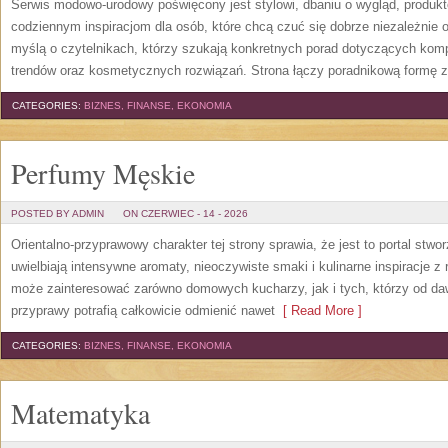
Serwis modowo-urodowy poświęcony jest stylowi, dbaniu o wygląd, produ
codziennym inspiracjom dla osób, które chcą czuć się dobrze niezależnie 
myślą o czytelnikach, którzy szukają konkretnych porad dotyczących kom
trendów oraz kosmetycznych rozwiązań. Strona łączy poradnikową formę z
CATEGORIES:
BIZNES, FINANSE, EKONOMIA
Perfumy Męskie
POSTED BY ADMIN
ON CZERWIEC - 14 - 2026
Orientalno-przyprawowy charakter tej strony sprawia, że jest to portal stw
uwielbiają intensywne aromaty, nieoczywiste smaki i kulinarne inspiracje z 
może zainteresować zarówno domowych kucharzy, jak i tych, którzy od da
przyprawy potrafią całkowicie odmienić nawet
[ Read More ]
CATEGORIES:
BIZNES, FINANSE, EKONOMIA
Matematyka