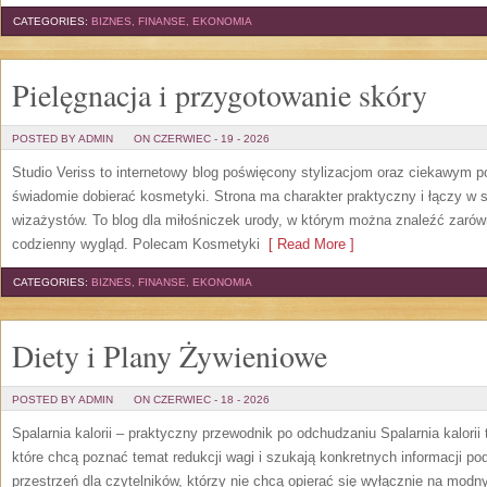
CATEGORIES:
BIZNES, FINANSE, EKONOMIA
Pielęgnacja i przygotowanie skóry
POSTED BY ADMIN
ON CZERWIEC - 19 - 2026
Studio Veriss to internetowy blog poświęcony stylizacjom oraz ciekawym 
świadomie dobierać kosmetyki. Strona ma charakter praktyczny i łączy w 
wizażystów. To blog dla miłośniczek urody, w którym można znaleźć zarówn
codzienny wygląd. Polecam Kosmetyki
[ Read More ]
CATEGORIES:
BIZNES, FINANSE, EKONOMIA
Diety i Plany Żywieniowe
POSTED BY ADMIN
ON CZERWIEC - 18 - 2026
Spalarnia kalorii – praktyczny przewodnik po odchudzaniu Spalarnia kalorii
które chcą poznać temat redukcji wagi i szukają konkretnych informacji p
przestrzeń dla czytelników, którzy nie chcą opierać się wyłącznie na modn