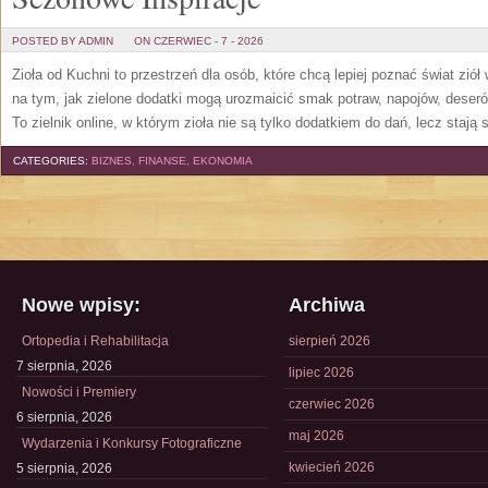
POSTED BY ADMIN
ON CZERWIEC - 7 - 2026
Zioła od Kuchni to przestrzeń dla osób, które chcą lepiej poznać świat zió
na tym, jak zielone dodatki mogą urozmaicić smak potraw, napojów, deser
To zielnik online, w którym zioła nie są tylko dodatkiem do dań, lecz stają
CATEGORIES:
BIZNES, FINANSE, EKONOMIA
Nowe wpisy:
Archiwa
Ortopedia i Rehabilitacja
sierpień 2026
7 sierpnia, 2026
lipiec 2026
Nowości i Premiery
czerwiec 2026
6 sierpnia, 2026
maj 2026
Wydarzenia i Konkursy Fotograficzne
kwiecień 2026
5 sierpnia, 2026