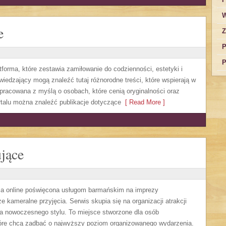
W
e
Z
P
P
forma, które zestawia zamiłowanie do codzienności, estetyki i
edzający mogą znaleźć tutaj różnorodne treści, które wspierają w
 opracowana z myślą o osobach, które cenią oryginalności oraz
rtalu można znaleźć publikacje dotyczące
[ Read More ]
jące
ma online poświęcona usługom barmańskim na imprezy
 kameralne przyjęcia. Serwis skupia się na organizacji atrakcji
ra nowoczesnego stylu. To miejsce stworzone dla osób
óre chcą zadbać o najwyższy poziom organizowanego wydarzenia.