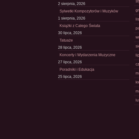
s
2 sierpnia, 2026
g
Sylwetki Kompozytorów i Muzyków
1 sierpnia, 2026
l
Książki z Całego Świata
p
30 lipca, 2026
w
Tatuaże
s
28 lipca, 2026
Koncerty i Wydarzenia Muzyczne
li
27 lipca, 2026
c
Poradniki i Edukacja
m
25 lipca, 2026
k
m
l