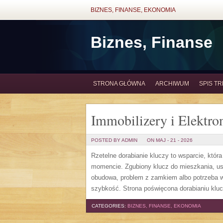
BIZNES, FINANSE, EKONOMIA
Biznes, Finanse
STRONA GŁÓWNA
ARCHIWUM
SPIS TR
Immobilizery i Elektro
POSTED BY ADMIN
ON MAJ - 21 - 2026
Rzetelne dorabianie kluczy to wsparcie, któr
momencie. Zgubiony klucz do mieszkania, us
obudowa, problem z zamkiem albo potrzeba w
szybkość. Strona poświęcona dorabianiu kluc
CATEGORIES:
BIZNES, FINANSE, EKONOMIA