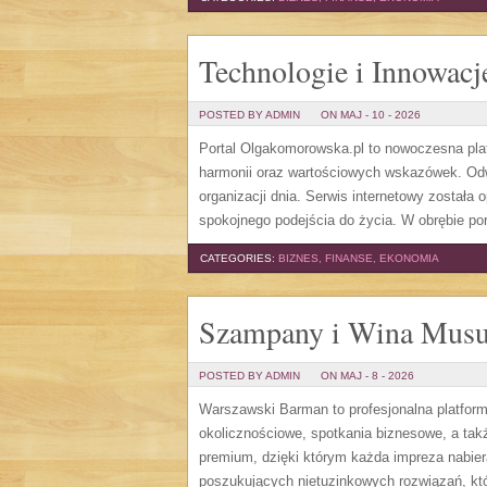
Technologie i Innowacj
POSTED BY ADMIN
ON MAJ - 10 - 2026
Portal Olgakomorowska.pl to nowoczesna plat
harmonii oraz wartościowych wskazówek. Odwi
organizacji dnia. Serwis internetowy została
spokojnego podejścia do życia. W obrębie po
CATEGORIES:
BIZNES, FINANSE, EKONOMIA
Szampany i Wina Musu
POSTED BY ADMIN
ON MAJ - 8 - 2026
Warszawski Barman to profesjonalna platfor
okolicznościowe, spotkania biznesowe, a także
premium, dzięki którym każda impreza nabie
poszukujących nietuzinkowych rozwiązań, kt