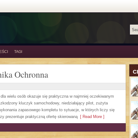
EŚCI
TAGI
nika Ochronna
C
a dla wielu osób okazuje się praktyczna w najmniej oczekiwanym
zkodzony kluczyk samochodowy, niedziałający pilot, zużyta
ykonania zapasowego kompletu to sytuacje, w których liczy się
zy prezentuje praktyczną ofertę skierowaną
[ Read More ]