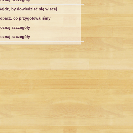
ejdź, by dowiedzieć się więcej
obacz, co przygotowaliśmy
oznaj szczegóły
oznaj szczegóły