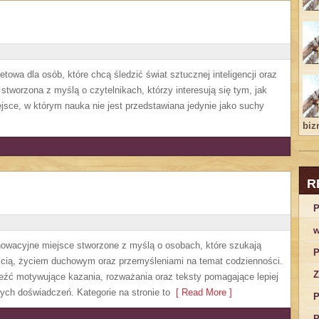
owa dla osób, które chcą śledzić świat sztucznej inteligencji oraz
stworzona z myślą o czytelnikach, którzy interesują się tym, jak
jsce, w którym nauka nie jest przedstawiana jedynie jako suchy
bizn
R
P
w
nnowacyjne miejsce stworzone z myślą o osobach, które szukają
P
cią, życiem duchowym oraz przemyśleniami na temat codzienności.
Z
eźć motywujące kazania, rozważania oraz teksty pomagające lepiej
ch doświadczeń. Kategorie na stronie to
[ Read More ]
P
P