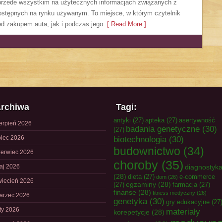
 przede wszystkim na użytecznych informacjach związanych z
stępnych na rynku używanym. To miejsce, w którym czytelnik
d zakupem auta, jak i podczas jego
[ Read More ]
rchiwa
Tagi:
antyki
(27)
apteka
(27)
asertywność
ierpień 2026
badania genetyczne
(30)
(27)
piec 2026
biotechnologia
(30)
budownictwo
(34)
zerwiec 2026
choroby
(35)
aj 2026
diagnostyk
(28)
dieta
(27)
e-commerce
dom
(26)
wiecień 2026
egzaminy
(28)
(27)
farmacja
(27)
finanse
(28)
fitness medyczny
(26)
arzec 2026
genetyka
(30)
gry edukacyjne
(27
uty 2026
materiały
korepetycje
(28)