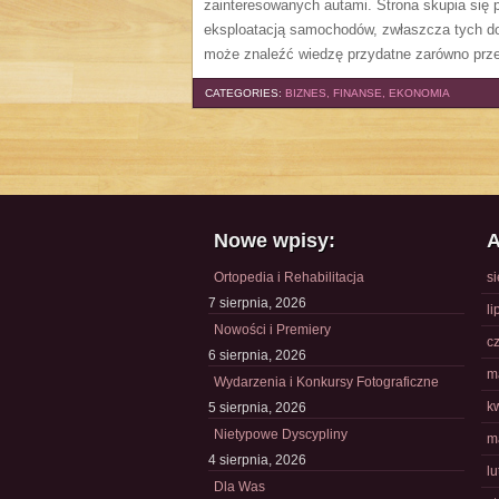
zainteresowanych autami. Strona skupia się
eksploatacją samochodów, zwłaszcza tych do
może znaleźć wiedzę przydatne zarówno prze
CATEGORIES:
BIZNES, FINANSE, EKONOMIA
Nowe wpisy:
A
Ortopedia i Rehabilitacja
s
7 sierpnia, 2026
li
Nowości i Premiery
c
6 sierpnia, 2026
m
Wydarzenia i Konkursy Fotograficzne
k
5 sierpnia, 2026
Nietypowe Dyscypliny
m
4 sierpnia, 2026
l
Dla Was