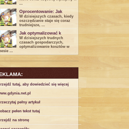
...
Oprocentowanie: Jak
W dzisiejszych czasach, kiedy
‍oszczędzanie​ staje się coraz
trudniejsze,⁣ ...
Jak optymalizować k
W dzisiejszych trudnych⁤
czasach gospodarczych,
optymalizowanie ‌kosztów w
esie ...
EKLAMA:
rzejdź tutaj, aby dowiedzieć się więcej
ww.gdynia.net.pl
rzeczytaj pełny artykuł
obacz pełen tekst tutaj
rzejdź na stronę
oznaj szczegóły