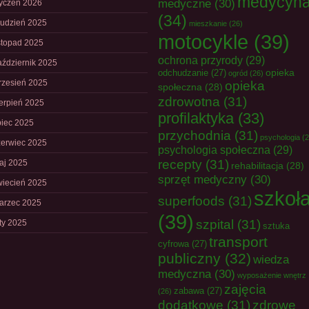
medycyn
medyczne
(30)
tyczeń 2026
(34)
rudzień 2025
mieszkanie
(26)
motocykle
(39)
istopad 2025
ochrona przyrody
(29)
aździernik 2025
opieka
odchudzanie
(27)
ogród
(26)
rzesień 2025
opieka
społeczna
(28)
zdrowotna
(31)
ierpień 2025
profilaktyka
(33)
piec 2025
przychodnia
(31)
psychologia
(2
zerwiec 2025
psychologia społeczna
(29)
recepty
(31)
aj 2025
rehabilitacja
(28)
sprzęt medyczny
(30)
wiecień 2025
szkoł
superfoods
(31)
arzec 2025
(39)
szpital
(31)
uty 2025
sztuka
transport
cyfrowa
(27)
publiczny
(32)
wiedza
medyczna
(30)
wyposażenie wnętrz
zajęcia
zabawa
(27)
(26)
dodatkowe
(31)
zdrowe