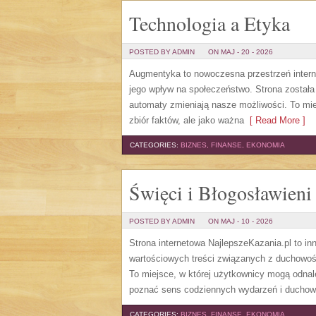
Technologia a Etyka
POSTED BY ADMIN
ON MAJ - 20 - 2026
Augmentyka to nowoczesna przestrzeń internet
jego wpływ na społeczeństwo. Strona została 
automaty zmieniają nasze możliwości. To mie
zbiór faktów, ale jako ważna
[ Read More ]
CATEGORIES:
BIZNES, FINANSE, EKONOMIA
Święci i Błogosławieni
POSTED BY ADMIN
ON MAJ - 10 - 2026
Strona internetowa NajlepszeKazania.pl to i
wartościowych treści związanych z duchowoś
To miejsce, w której użytkownicy mogą odnal
poznać sens codziennych wydarzeń i duchowy
CATEGORIES:
BIZNES, FINANSE, EKONOMIA