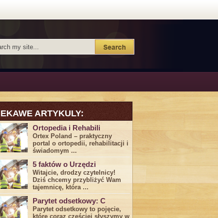
IEKAWE ARTYKULY:
Ortopedia i Rehabili
Ortex Poland – praktyczny
portal o ortopedii, rehabilitacji i
świadomym ...
5 faktów o Urzędzi
Witajcie, drodzy czytelnicy!
Dziś chcemy przybliżyć ⁣Wam ​
tajemnicę,⁤ która ...
Parytet odsetkowy: C
Parytet odsetkowy to pojęcie,
które coraz częściej słyszymy w