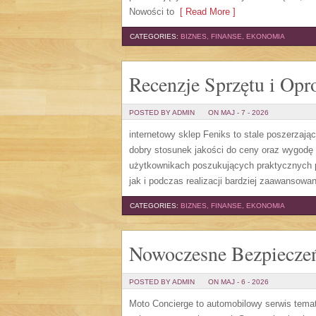
Nowości to
[ Read More ]
CATEGORIES:
BIZNES, FINANSE, EKONOMIA
Recenzje Sprzętu i Op
POSTED BY ADMIN
ON MAJ - 7 - 2026
internetowy sklep Feniks to stale poszerzają
dobry stosunek jakości do ceny oraz wygodę 
użytkownikach poszukujących praktycznych p
jak i podczas realizacji bardziej zaawansow
CATEGORIES:
BIZNES, FINANSE, EKONOMIA
Nowoczesne Bezpiecze
POSTED BY ADMIN
ON MAJ - 6 - 2026
Moto Concierge to automobilowy serwis tema