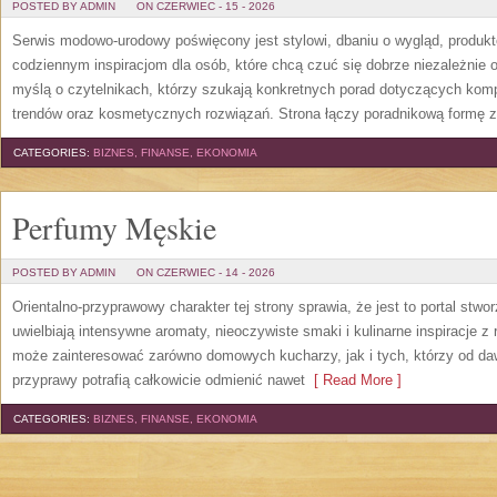
POSTED BY ADMIN
ON CZERWIEC - 15 - 2026
Serwis modowo-urodowy poświęcony jest stylowi, dbaniu o wygląd, produ
codziennym inspiracjom dla osób, które chcą czuć się dobrze niezależnie 
myślą o czytelnikach, którzy szukają konkretnych porad dotyczących kom
trendów oraz kosmetycznych rozwiązań. Strona łączy poradnikową formę z
CATEGORIES:
BIZNES, FINANSE, EKONOMIA
Perfumy Męskie
POSTED BY ADMIN
ON CZERWIEC - 14 - 2026
Orientalno-przyprawowy charakter tej strony sprawia, że jest to portal stw
uwielbiają intensywne aromaty, nieoczywiste smaki i kulinarne inspiracje z 
może zainteresować zarówno domowych kucharzy, jak i tych, którzy od da
przyprawy potrafią całkowicie odmienić nawet
[ Read More ]
CATEGORIES:
BIZNES, FINANSE, EKONOMIA