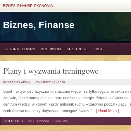
BIZNES, FINANSE, EKONOMIA
Biznes, Finanse
STRONA GŁÓWNA
ARCHIWUM
SPIS TREŚCI
TAGI
Plany i wyzwania treningowe
POSTED BY ADMIN
ON LIPIEC - 3 - 2026
Sport i aktywność fizyczna to znacznie więcej niż tylko regularne ćwiczeni
zdrowie, dobre samopoczucie oraz codzienną energię. Strona poświęcona 
centrum wiedzy, w którym każdy miłośnik ruchu – zarówno początkujący, 
wartościowe materiały dotyczące treningów, ćwiczeń,
[ Read More ]
CATEGORIES:
BIZNES, FINANSE, EKONOMIA