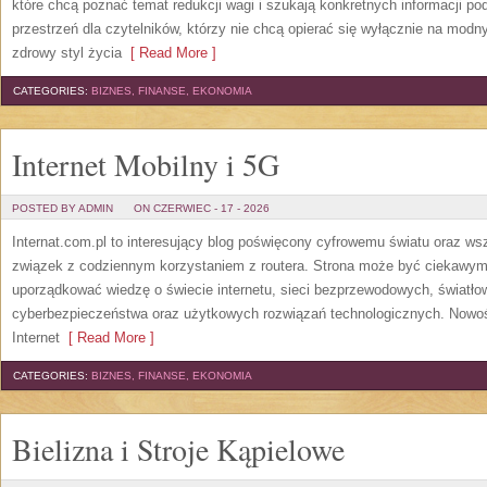
które chcą poznać temat redukcji wagi i szukają konkretnych informacji p
przestrzeń dla czytelników, którzy nie chcą opierać się wyłącznie na modn
zdrowy styl życia
[ Read More ]
CATEGORIES:
BIZNES, FINANSE, EKONOMIA
Internet Mobilny i 5G
POSTED BY ADMIN
ON CZERWIEC - 17 - 2026
Internat.com.pl to interesujący blog poświęcony cyfrowemu światu oraz w
związek z codziennym korzystaniem z routera. Strona może być ciekawym
uporządkować wiedzę o świecie internetu, sieci bezprzewodowych, światło
cyberbezpieczeństwa oraz użytkowych rozwiązań technologicznych. Nowośc
Internet
[ Read More ]
CATEGORIES:
BIZNES, FINANSE, EKONOMIA
Bielizna i Stroje Kąpielowe