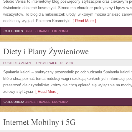
Studio Veriss to internetowy blog poświęcony stylizacjom oraz ciekawym 
świadomie dobierać kosmetyki. Strona ma charakter praktyczny i łączy w 
wizażystów. To blog dla miłośniczek urody, w którym można znaleźć zarówn
codzienny wygląd. Polecam Kosmetyki
[ Read More ]
CATEGORIES:
BIZNES, FINANSE, EKONOMIA
Diety i Plany Żywieniowe
POSTED BY ADMIN
ON CZERWIEC - 18 - 2026
Spalarnia kalorii – praktyczny przewodnik po odchudzaniu Spalarnia kalorii
które chcą poznać temat redukcji wagi i szukają konkretnych informacji p
przestrzeń dla czytelników, którzy nie chcą opierać się wyłącznie na modn
zdrowy styl życia
[ Read More ]
CATEGORIES:
BIZNES, FINANSE, EKONOMIA
Internet Mobilny i 5G