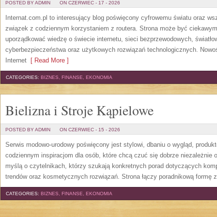
POSTED BY ADMIN
ON CZERWIEC - 17 - 2026
Internat.com.pl to interesujący blog poświęcony cyfrowemu światu oraz w
związek z codziennym korzystaniem z routera. Strona może być ciekawym
uporządkować wiedzę o świecie internetu, sieci bezprzewodowych, światło
cyberbezpieczeństwa oraz użytkowych rozwiązań technologicznych. Nowośc
Internet
[ Read More ]
CATEGORIES:
BIZNES, FINANSE, EKONOMIA
Bielizna i Stroje Kąpielowe
POSTED BY ADMIN
ON CZERWIEC - 15 - 2026
Serwis modowo-urodowy poświęcony jest stylowi, dbaniu o wygląd, produ
codziennym inspiracjom dla osób, które chcą czuć się dobrze niezależnie 
myślą o czytelnikach, którzy szukają konkretnych porad dotyczących kom
trendów oraz kosmetycznych rozwiązań. Strona łączy poradnikową formę z
CATEGORIES:
BIZNES, FINANSE, EKONOMIA