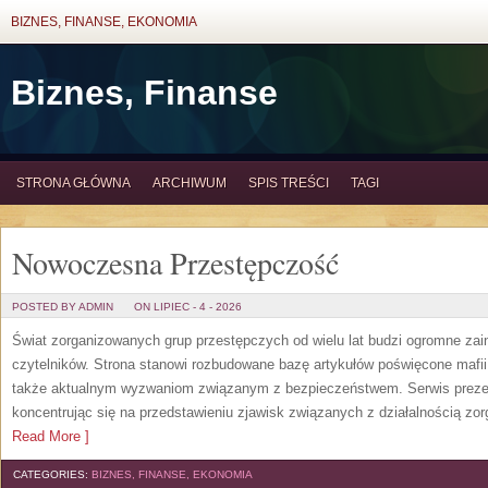
BIZNES, FINANSE, EKONOMIA
Biznes, Finanse
STRONA GŁÓWNA
ARCHIWUM
SPIS TREŚCI
TAGI
Nowoczesna Przestępczość
POSTED BY ADMIN
ON LIPIEC - 4 - 2026
Świat zorganizowanych grup przestępczych od wielu lat budzi ogromne zain
czytelników. Strona stanowi rozbudowane bazę artykułów poświęcone mafii,
także aktualnym wyzwaniom związanym z bezpieczeństwem. Serwis prezen
koncentrując się na przedstawieniu zjawisk związanych z działalnością z
Read More ]
CATEGORIES:
BIZNES, FINANSE, EKONOMIA