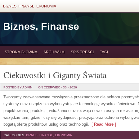
BIZNES, FINANSE, EKONOMIA
Biznes, Finanse
STRONA GŁÓWNA
ARCHIWUM
SPIS TREŚCI
TAGI
Ciekawostki i Giganty Świata
POSTED BY ADMIN
ON CZERWIEC - 30 - 2026
Tworzymy zaawansowane rozwiązania przeznaczone dla sektora przemysłow
systemy oraz urządzenia wykorzystujące technologię wysokociśnieniową. N
projektowaniu, produkcji, wdrażaniu oraz rozwoju nowoczesnych rozwiązań,
wszędzie tam, gdzie liczy się wydajność, precyzja oraz ochrona wykonywa
bogatą ofertę produktów, usług oraz technologii,
[ Read More ]
CATEGORIES:
BIZNES, FINANSE, EKONOMIA