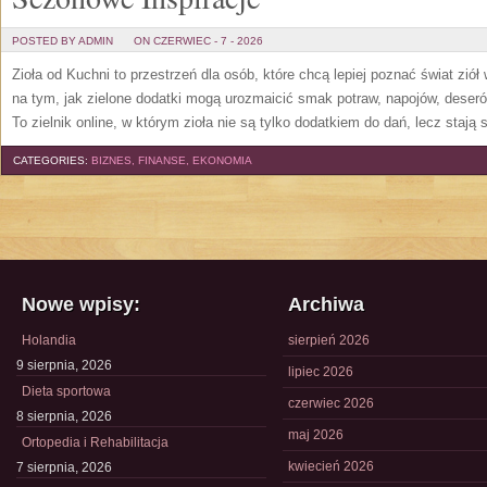
POSTED BY ADMIN
ON CZERWIEC - 7 - 2026
Zioła od Kuchni to przestrzeń dla osób, które chcą lepiej poznać świat zió
na tym, jak zielone dodatki mogą urozmaicić smak potraw, napojów, deser
To zielnik online, w którym zioła nie są tylko dodatkiem do dań, lecz stają
CATEGORIES:
BIZNES, FINANSE, EKONOMIA
Nowe wpisy:
Archiwa
Holandia
sierpień 2026
9 sierpnia, 2026
lipiec 2026
Dieta sportowa
czerwiec 2026
8 sierpnia, 2026
maj 2026
Ortopedia i Rehabilitacja
kwiecień 2026
7 sierpnia, 2026