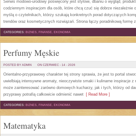
Serwis modowo-urodowy poświęcony jest stylowi, dbaniu o wygląd, produ
codziennym inspiracjom dla osób, które chcą czuć się dobrze niezależnie 
myślą o czytelnikach, którzy szukają konkretnych porad dotyczących kom
trendów oraz kosmetycznych rozwiązań. Strona łączy poradnikową formę z
CATEGORIES:
BIZNES, FINANSE, EKONOMIA
Perfumy Męskie
POSTED BY ADMIN
ON CZERWIEC - 14 - 2026
Orientalno-przyprawowy charakter tej strony sprawia, że jest to portal stw
uwielbiają intensywne aromaty, nieoczywiste smaki i kulinarne inspiracje z 
może zainteresować zarówno domowych kucharzy, jak i tych, którzy od da
przyprawy potrafią całkowicie odmienić nawet
[ Read More ]
CATEGORIES:
BIZNES, FINANSE, EKONOMIA
Matematyka