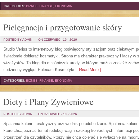
CATEGORIES:
BIZNES, FINANSE, EKONOMIA
Pielęgnacja i przygotowanie skóry
POSTED BY ADMIN
ON CZERWIEC - 19 - 2026
Studio Veriss to internetowy blog poświęcony stylizacjom oraz ciekawym 
świadomie dobierać kosmetyki. Strona ma charakter praktyczny i łączy w 
wizażystów. To blog dla miłośniczek urody, w którym można znaleźć zarówn
codzienny wygląd. Polecam Kosmetyki
[ Read More ]
CATEGORIES:
BIZNES, FINANSE, EKONOMIA
Diety i Plany Żywieniowe
POSTED BY ADMIN
ON CZERWIEC - 18 - 2026
Spalarnia kalorii – praktyczny przewodnik po odchudzaniu Spalarnia kalorii
które chcą poznać temat redukcji wagi i szukają konkretnych informacji p
przestrzeń dla czytelników, którzy nie chcą opierać się wyłącznie na modn