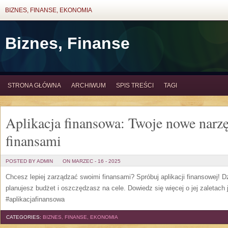
BIZNES, FINANSE, EKONOMIA
Biznes, Finanse
STRONA GŁÓWNA
ARCHIWUM
SPIS TREŚCI
TAGI
Aplikacja finansowa: Twoje nowe narzę
finansami
POSTED BY ADMIN
ON MARZEC - 16 - 2025
Chcesz lepiej zarządzać swoimi finansami? Spróbuj aplikacji finansowej! Dzi
planujesz budżet i oszczędzasz na cele. Dowiedz się więcej o jej zaletach
#aplikacjafinansowa
CATEGORIES:
BIZNES, FINANSE, EKONOMIA