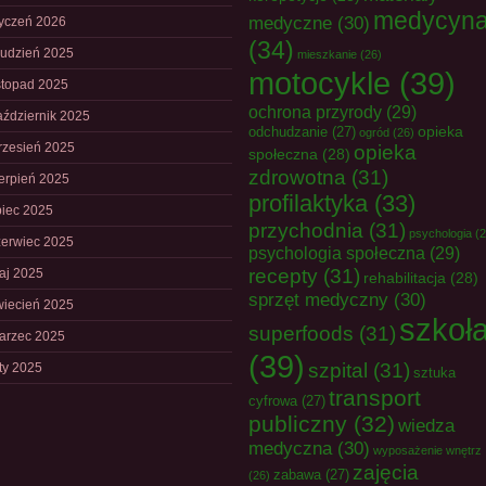
medycyn
medyczne
(30)
tyczeń 2026
(34)
rudzień 2025
mieszkanie
(26)
motocykle
(39)
istopad 2025
ochrona przyrody
(29)
aździernik 2025
opieka
odchudzanie
(27)
ogród
(26)
rzesień 2025
opieka
społeczna
(28)
zdrowotna
(31)
ierpień 2025
profilaktyka
(33)
piec 2025
przychodnia
(31)
psychologia
(2
zerwiec 2025
psychologia społeczna
(29)
recepty
(31)
aj 2025
rehabilitacja
(28)
sprzęt medyczny
(30)
wiecień 2025
szkoł
superfoods
(31)
arzec 2025
(39)
szpital
(31)
uty 2025
sztuka
transport
cyfrowa
(27)
publiczny
(32)
wiedza
medyczna
(30)
wyposażenie wnętrz
zajęcia
zabawa
(27)
(26)