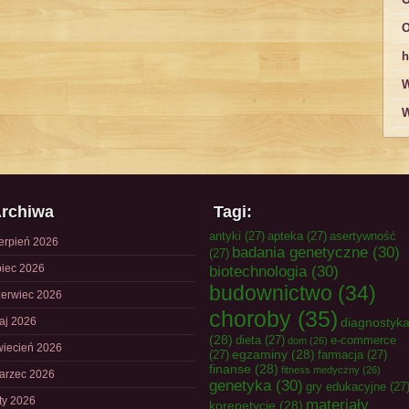
O
h
W
W
rchiwa
Tagi:
antyki
(27)
apteka
(27)
asertywność
ierpień 2026
badania genetyczne
(30)
(27)
piec 2026
biotechnologia
(30)
budownictwo
(34)
zerwiec 2026
choroby
(35)
aj 2026
diagnostyk
(28)
dieta
(27)
e-commerce
dom
(26)
wiecień 2026
egzaminy
(28)
(27)
farmacja
(27)
finanse
(28)
fitness medyczny
(26)
arzec 2026
genetyka
(30)
gry edukacyjne
(27
uty 2026
materiały
korepetycje
(28)