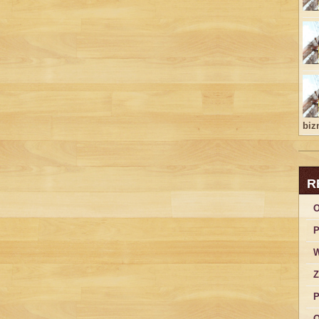
bizn
R
O
P
W
Z
P
O