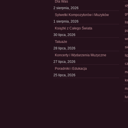
Dla Was
s
2 sierpnia, 2026
g
Sylwetki Kompozytorów i Muzyków
1 sierpnia, 2026
l
Książki z Całego Świata
p
30 lipca, 2026
w
Tatuaże
s
28 lipca, 2026
Koncerty i Wydarzenia Muzyczne
li
27 lipca, 2026
c
Poradniki i Edukacja
m
25 lipca, 2026
k
m
l