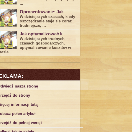
...
Oprocentowanie: Jak
W dzisiejszych czasach, kiedy
‍oszczędzanie​ staje się coraz
trudniejsze,⁣ ...
Jak optymalizować k
W dzisiejszych trudnych⁤
czasach gospodarczych,
optymalizowanie ‌kosztów w
esie ...
EKLAMA:
dwiedź naszą stronę
rzejdź do strony
ięcej informacji tutaj
obacz pełen artykuł
rzejdź do pełnej wersji
dkryj, jak to działa