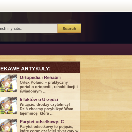
IEKAWE ARTYKULY:
Ortopedia i Rehabili
Ortex Poland – praktyczny
portal o ortopedii, rehabilitacji i
świadomym ...
5 faktów o Urzędzi
Witajcie, drodzy czytelnicy!
Dziś chcemy przybliżyć ⁣Wam ​
tajemnicę,⁤ która ...
Parytet odsetkowy: C
Parytet odsetkowy to pojęcie,
które coraz częściej słyszymy w