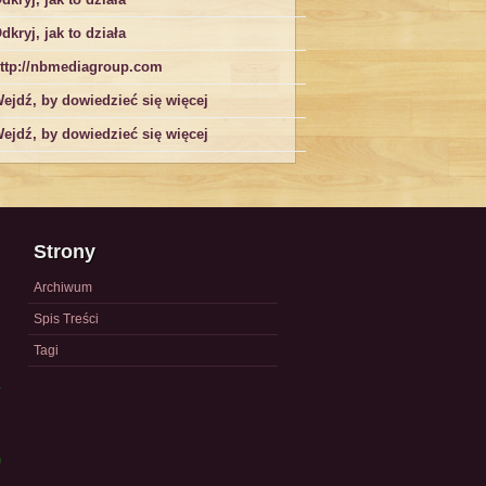
dkryj, jak to działa
ttp://nbmediagroup.com
ejdź, by dowiedzieć się więcej
ejdź, by dowiedzieć się więcej
Strony
Archiwum
Spis Treści
Tagi
a
)