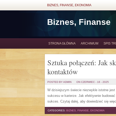
BIZNES, FINANSE, EKONOMIA
Biznes, Finanse
STRONA GŁÓWNA
ARCHIWUM
SPIS TR
Sztuka połączeń: Jak s
kontaktów
POSTED BY ADMIN
ON CZERWIEC - 16 - 2025
W dzisiejszym świecie niezwykle istotne jest
sukcesu w karierze. Jak efektywnie budować 
sukces. Czytaj dalej, aby dowiedzieć się więc
CATEGORIES:
BIZNES, FINANSE, EKONOMIA