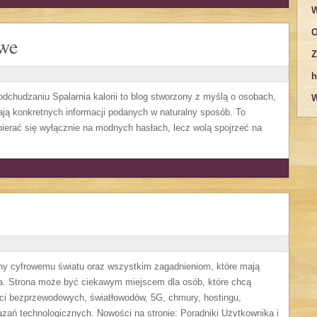
W
O
owe
Z
h
 odchudzaniu Spalarnia kalorii to blog stworzony z myślą o osobach,
W
ają konkretnych informacji podanych w naturalny sposób. To
opierać się wyłącznie na modnych hasłach, lecz wolą spojrzeć na
cony cyfrowemu światu oraz wszystkim zagadnieniom, które mają
a. Strona może być ciekawym miejscem dla osób, które chcą
eci bezprzewodowych, światłowodów, 5G, chmury, hostingu,
ań technologicznych. Nowości na stronie: Poradniki Użytkownika i