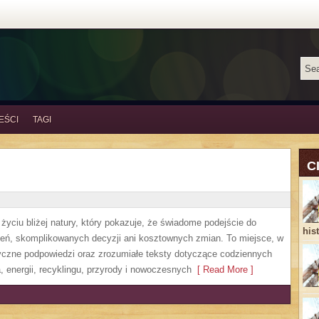
EŚCI
TAGI
C
życiu bliżej natury, który pokazuje, że świadome podejście do
his
zeń, skomplikowanych decyzji ani kosztownych zmian. To miejsce, w
yczne podpowiedzi oraz zrozumiałe teksty dotyczące codziennych
 energii, recyklingu, przyrody i nowoczesnych
[ Read More ]