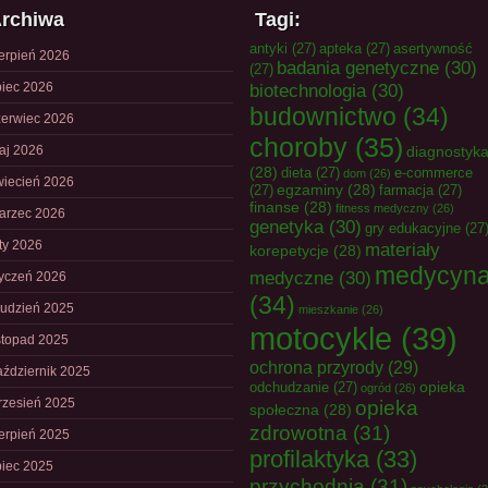
rchiwa
Tagi:
antyki
(27)
apteka
(27)
asertywność
ierpień 2026
badania genetyczne
(30)
(27)
piec 2026
biotechnologia
(30)
budownictwo
(34)
zerwiec 2026
choroby
(35)
aj 2026
diagnostyk
(28)
dieta
(27)
e-commerce
dom
(26)
wiecień 2026
egzaminy
(28)
(27)
farmacja
(27)
finanse
(28)
fitness medyczny
(26)
arzec 2026
genetyka
(30)
gry edukacyjne
(27
uty 2026
materiały
korepetycje
(28)
medycyn
medyczne
(30)
tyczeń 2026
(34)
rudzień 2025
mieszkanie
(26)
motocykle
(39)
istopad 2025
ochrona przyrody
(29)
aździernik 2025
opieka
odchudzanie
(27)
ogród
(26)
rzesień 2025
opieka
społeczna
(28)
zdrowotna
(31)
ierpień 2025
profilaktyka
(33)
piec 2025
przychodnia
(31)