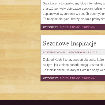
Sala Lacerta to praktyczny blog internetowy
znaleźć pomysły dotyczące spotkań rodzinny
zaplanować wydarzenie w sposób przemyślany
To miejsce dla tych, którzy szukają prakty
CATEGORIES:
BIZNES, FINANSE, EKONOMIA
Sezonowe Inspiracje
POSTED BY ADMIN
ON CZERWIEC - 7 - 2026
Zioła od Kuchni to przestrzeń dla osób, które
na tym, jak zielone dodatki mogą urozmaicić
To zielnik online, w którym zioła nie są tylk
CATEGORIES:
BIZNES, FINANSE, EKONOMIA