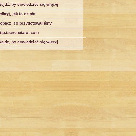
ejdź, by dowiedzieć się więcej
dkryj, jak to działa
obacz, co przygotowaliśmy
ttp://serenetarot.com
ejdź, by dowiedzieć się więcej