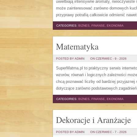
uwielbiają intensywne aromaty, nieoczywiste s
może zainteresować zarówno domowych kuchar
przyprawy potrafią całkowicie odmienić nawet
CATEGORIES:
BIZNES, FINANSE, EKONOMIA
Matematyka
POSTED BY ADMIN
ON CZERWIEC - 9 - 2026
SuperMatma.pl to praktyczny serwis internet
wzorów, równań i logicznych zależności może
chcą poznawać liczby od bardziej przyjaznej
dotyczące zarówno podstawowych zagadnień, j
CATEGORIES:
BIZNES, FINANSE, EKONOMIA
Dekoracje i Aranżacje
POSTED BY ADMIN
ON CZERWIEC - 7 - 2026