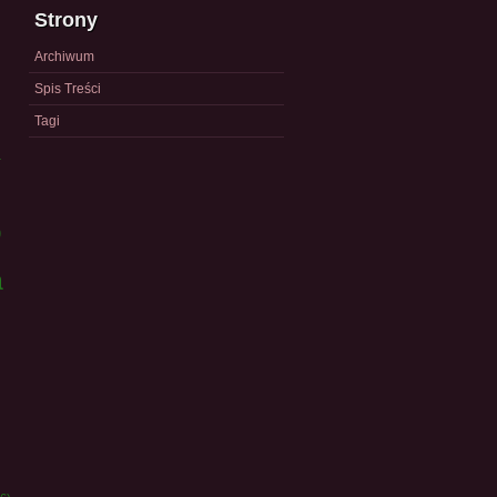
Strony
Archiwum
Spis Treści
Tagi
a
)
a