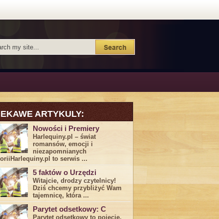
IEKAWE ARTYKULY:
Nowości i Premiery
Harlequiny.pl – świat
romansów, emocji i
niezapomnianych
toriiHarlequiny.pl to serwis ...
5 faktów o Urzędzi
Witajcie, drodzy czytelnicy!
Dziś chcemy przybliżyć ⁣Wam ​
tajemnicę,⁤ która ...
Parytet odsetkowy: C
Parytet odsetkowy to pojęcie,