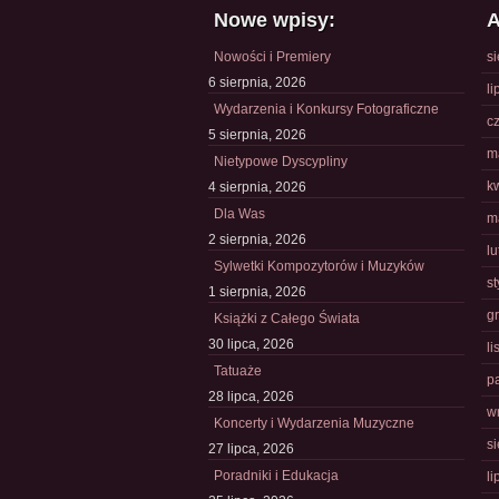
Nowe wpisy:
A
Nowości i Premiery
s
6 sierpnia, 2026
li
Wydarzenia i Konkursy Fotograficzne
c
5 sierpnia, 2026
m
Nietypowe Dyscypliny
k
4 sierpnia, 2026
Dla Was
m
2 sierpnia, 2026
l
Sylwetki Kompozytorów i Muzyków
s
1 sierpnia, 2026
g
Książki z Całego Świata
30 lipca, 2026
l
Tatuaże
p
28 lipca, 2026
w
Koncerty i Wydarzenia Muzyczne
s
27 lipca, 2026
Poradniki i Edukacja
li