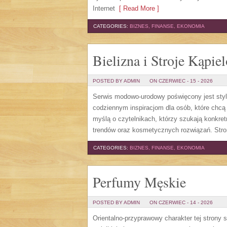
Internet
[ Read More ]
CATEGORIES:
BIZNES, FINANSE, EKONOMIA
Bielizna i Stroje Kąpie
POSTED BY ADMIN
ON CZERWIEC - 15 - 2026
Serwis modowo-urodowy poświęcony jest styl
codziennym inspiracjom dla osób, które chcą 
myślą o czytelnikach, którzy szukają konkr
trendów oraz kosmetycznych rozwiązań. Stro
CATEGORIES:
BIZNES, FINANSE, EKONOMIA
Perfumy Męskie
POSTED BY ADMIN
ON CZERWIEC - 14 - 2026
Orientalno-przyprawowy charakter tej strony s