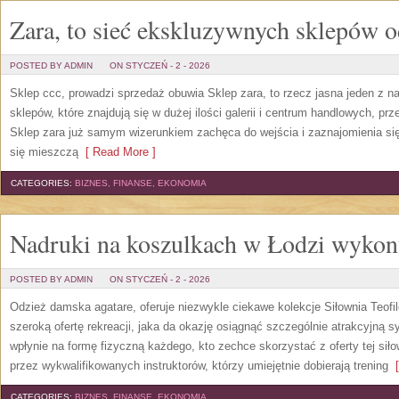
Zara, to sieć ekskluzywnych sklepów 
POSTED BY ADMIN
ON STYCZEŃ - 2 - 2026
Sklep ccc, prowadzi sprzedaż obuwia Sklep zara, to rzecz jasna jeden z n
sklepów, które znajdują się w dużej ilości galerii i centrum handlowych, p
Sklep zara już samym wizerunkiem zachęca do wejścia i zaznajomienia się 
się mieszczą
[ Read More ]
CATEGORIES:
BIZNES, FINANSE, EKONOMIA
Nadruki na koszulkach w Łodzi wykon
POSTED BY ADMIN
ON STYCZEŃ - 2 - 2026
Odzież damska agatare, oferuje niezwykle ciekawe kolekcje Siłownia Teofi
szeroką ofertę rekreacji, jaka da okazję osiągnąć szczególnie atrakcyjną s
wpłynie na formę fizyczną każdego, kto zechce skorzystać z oferty tej siło
przez wykwalifikowanych instruktorów, którzy umiejętnie dobierają trening
[
CATEGORIES:
BIZNES, FINANSE, EKONOMIA