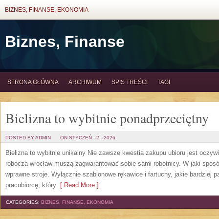
BIZNES, FINANSE, EKONOMIA
Biznes, Finanse
STRONA GŁÓWNA
ARCHIWUM
SPIS TREŚCI
TAGI
Bielizna to wybitnie ponadprzeciętny
POSTED BY ADMIN
ON STYCZEŃ - 2 - 2026
Bielizna to wybitnie unikalny Nie zawsze kwestia zakupu ubioru jest oczywi
robocza wrocław muszą zagwarantować sobie sami robotnicy. W jaki sposó
wprawne stroje. Wyłącznie szablonowe rękawice i fartuchy, jakie bardziej p
pracobiorcę, który
[ Read More ]
CATEGORIES:
BIZNES, FINANSE, EKONOMIA