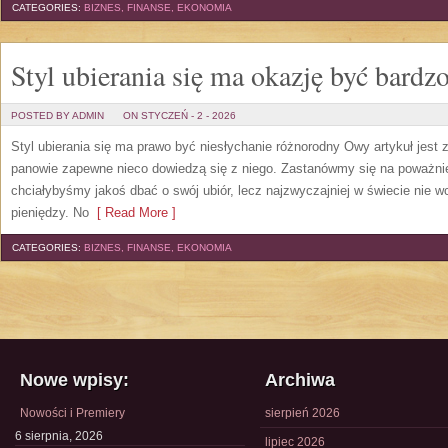
CATEGORIES:
BIZNES, FINANSE, EKONOMIA
Styl ubierania się ma okazję być bardz
POSTED BY ADMIN
ON STYCZEŃ - 2 - 2026
Styl ubierania się ma prawo być niesłychanie różnorodny Owy artykuł jest
panowie zapewne nieco dowiedzą się z niego. Zastanówmy się na poważnie
chciałybyśmy jakoś dbać o swój ubiór, lecz najzwyczajniej w świecie nie 
pieniędzy. No
[ Read More ]
CATEGORIES:
BIZNES, FINANSE, EKONOMIA
Nowe wpisy:
Archiwa
Nowości i Premiery
sierpień 2026
6 sierpnia, 2026
lipiec 2026